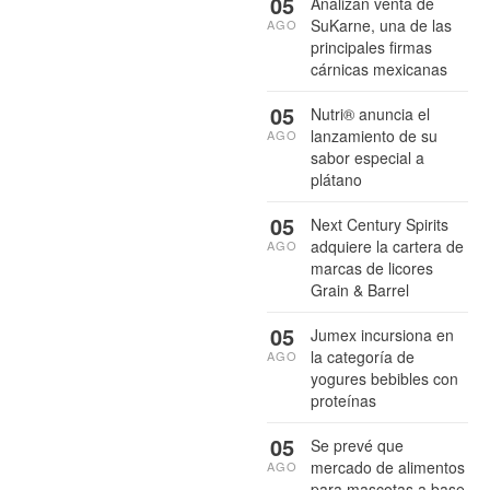
05
Analizan venta de
SuKarne, una de las
AGO
principales firmas
cárnicas mexicanas
05
Nutri® anuncia el
lanzamiento de su
AGO
sabor especial a
plátano
05
Next Century Spirits
adquiere la cartera de
AGO
marcas de licores
Grain & Barrel
05
Jumex incursiona en
la categoría de
AGO
yogures bebibles con
proteínas
05
Se prevé que
mercado de alimentos
AGO
para mascotas a base