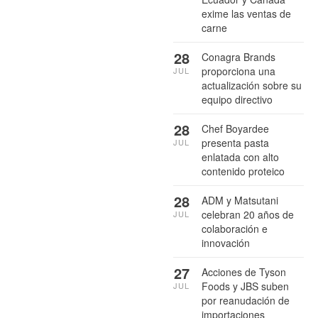
exime las ventas de
carne
28
Conagra Brands
proporciona una
JUL
actualización sobre su
equipo directivo
28
Chef Boyardee
presenta pasta
JUL
enlatada con alto
contenido proteico
28
ADM y Matsutani
celebran 20 años de
JUL
colaboración e
innovación
27
Acciones de Tyson
Foods y JBS suben
JUL
por reanudación de
importaciones