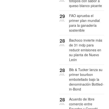
totopos con sabor a
JUL
queso blanco picante
29
FAO aprueba el
primer plan mundial
JUL
para la ganadería
sostenible
28
Bachoco invierte más
de 31 mdp para
JUL
reducir emisiones en
su planta de Nuevo
León
28
Bib & Tucker lanza su
primer bourbon
JUL
embotellado bajo la
denominación Bottled-
in-Bond
28
Acuerdo de libre
comercio entre
JUL
Ecuador y Canadá