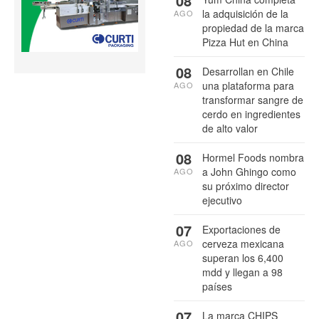
08
la adquisición de la
AGO
propiedad de la marca
Pizza Hut en China
08
Desarrollan en Chile
una plataforma para
AGO
transformar sangre de
cerdo en ingredientes
de alto valor
08
Hormel Foods nombra
a John Ghingo como
AGO
su próximo director
ejecutivo
07
Exportaciones de
cerveza mexicana
AGO
superan los 6,400
mdd y llegan a 98
países
07
La marca CHIPS