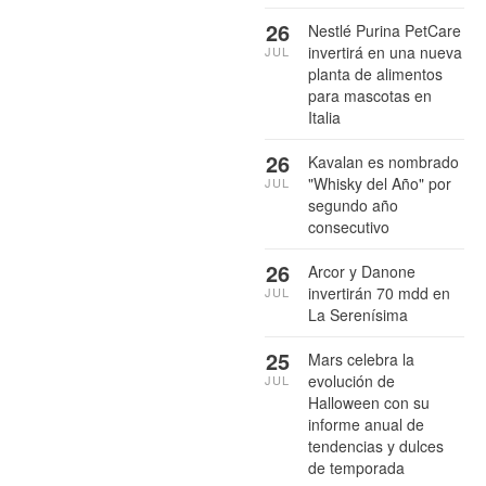
26
Nestlé Purina PetCare
invertirá en una nueva
JUL
planta de alimentos
para mascotas en
Italia
26
Kavalan es nombrado
"Whisky del Año" por
JUL
segundo año
consecutivo
26
Arcor y Danone
invertirán 70 mdd en
JUL
La Serenísima
25
Mars celebra la
evolución de
JUL
Halloween con su
informe anual de
tendencias y dulces
de temporada