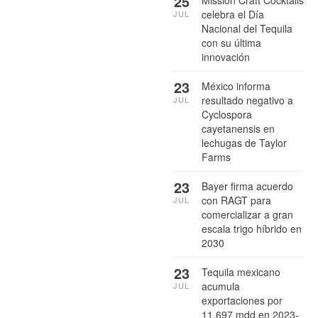
25
celebra el Día
JUL
Nacional del Tequila
con su última
innovación
23
México informa
resultado negativo a
JUL
Cyclospora
cayetanensis en
lechugas de Taylor
Farms
23
Bayer firma acuerdo
con RAGT para
JUL
comercializar a gran
escala trigo híbrido en
2030
23
Tequila mexicano
acumula
JUL
exportaciones por
11,697 mdd en 2023-