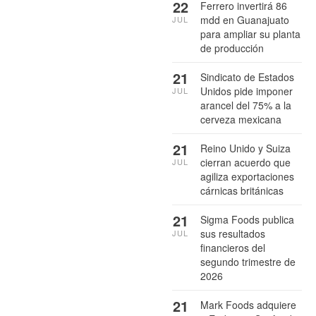
22
Ferrero invertirá 86
mdd en Guanajuato
JUL
para ampliar su planta
de producción
21
Sindicato de Estados
Unidos pide imponer
JUL
arancel del 75% a la
cerveza mexicana
21
Reino Unido y Suiza
cierran acuerdo que
JUL
agiliza exportaciones
cárnicas británicas
21
Sigma Foods publica
sus resultados
JUL
financieros del
segundo trimestre de
2026
21
Mark Foods adquiere