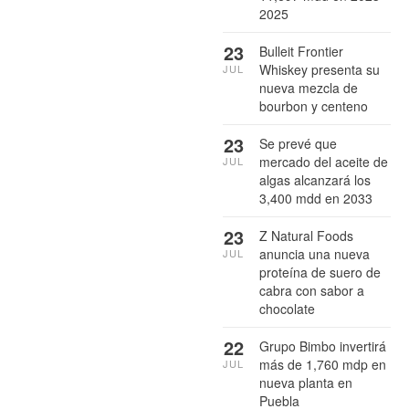
2025
23
Bulleit Frontier
Whiskey presenta su
JUL
nueva mezcla de
bourbon y centeno
23
Se prevé que
mercado del aceite de
JUL
algas alcanzará los
3,400 mdd en 2033
23
Z Natural Foods
anuncia una nueva
JUL
proteína de suero de
cabra con sabor a
chocolate
22
Grupo Bimbo invertirá
más de 1,760 mdp en
JUL
nueva planta en
Puebla