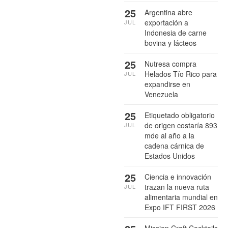
25
Argentina abre
exportación a
JUL
Indonesia de carne
bovina y lácteos
25
Nutresa compra
Helados Tío Rico para
JUL
expandirse en
Venezuela
25
Etiquetado obligatorio
de origen costaría 893
JUL
mde al año a la
cadena cárnica de
Estados Unidos
25
Ciencia e innovación
trazan la nueva ruta
JUL
alimentaria mundial en
Expo IFT FIRST 2026
Mission Craft Cocktails