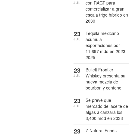
con RAGT para
JUL
comercializar a gran
escala trigo híbrido en
2030
23
Tequila mexicano
acumula
JUL
exportaciones por
11,697 mdd en 2023-
2025
23
Bulleit Frontier
Whiskey presenta su
JUL
nueva mezcla de
bourbon y centeno
23
Se prevé que
mercado del aceite de
JUL
algas alcanzará los
3,400 mdd en 2033
23
Z Natural Foods