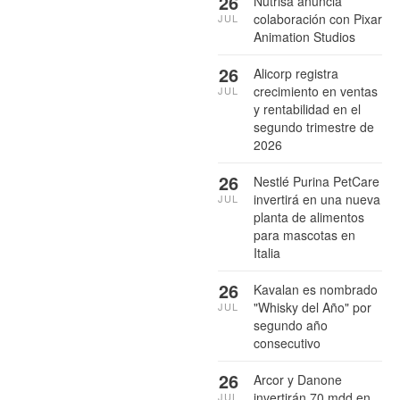
26
Nutrisa anuncia
colaboración con Pixar
JUL
Animation Studios
26
Alicorp registra
crecimiento en ventas
JUL
y rentabilidad en el
segundo trimestre de
2026
26
Nestlé Purina PetCare
invertirá en una nueva
JUL
planta de alimentos
para mascotas en
Italia
26
Kavalan es nombrado
"Whisky del Año" por
JUL
segundo año
consecutivo
26
Arcor y Danone
invertirán 70 mdd en
JUL