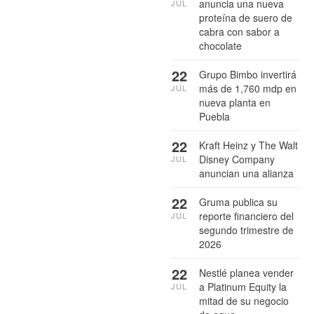
anuncia una nueva
JUL
proteína de suero de
cabra con sabor a
chocolate
22
Grupo Bimbo invertirá
más de 1,760 mdp en
JUL
nueva planta en
Puebla
22
Kraft Heinz y The Walt
Disney Company
JUL
anuncian una alianza
22
Gruma publica su
reporte financiero del
JUL
segundo trimestre de
2026
22
Nestlé planea vender
a Platinum Equity la
JUL
mitad de su negocio