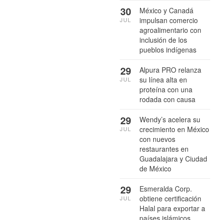
30
México y Canadá
impulsan comercio
JUL
agroalimentario con
inclusión de los
pueblos indígenas
29
Alpura PRO relanza
su línea alta en
JUL
proteína con una
rodada con causa
29
Wendy’s acelera su
crecimiento en México
JUL
con nuevos
restaurantes en
Guadalajara y Ciudad
de México
29
Esmeralda Corp.
obtiene certificación
JUL
Halal para exportar a
países islámicos