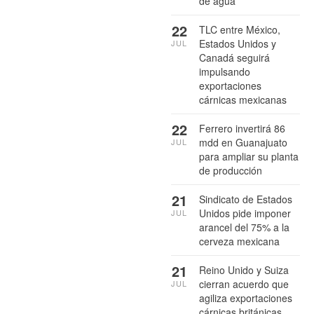
de agua
22
TLC entre México,
Estados Unidos y
JUL
Canadá seguirá
impulsando
exportaciones
cárnicas mexicanas
22
Ferrero invertirá 86
mdd en Guanajuato
JUL
para ampliar su planta
de producción
21
Sindicato de Estados
Unidos pide imponer
JUL
arancel del 75% a la
cerveza mexicana
21
Reino Unido y Suiza
cierran acuerdo que
JUL
agiliza exportaciones
cárnicas británicas