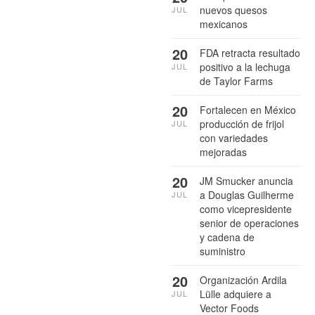
nuevos quesos
JUL
mexicanos
20
FDA retracta resultado
positivo a la lechuga
JUL
de Taylor Farms
20
Fortalecen en México
producción de frijol
JUL
con variedades
mejoradas
20
JM Smucker anuncia
a Douglas Guilherme
JUL
como vicepresidente
senior de operaciones
y cadena de
suministro
20
Organización Ardila
Lülle adquiere a
JUL
Vector Foods