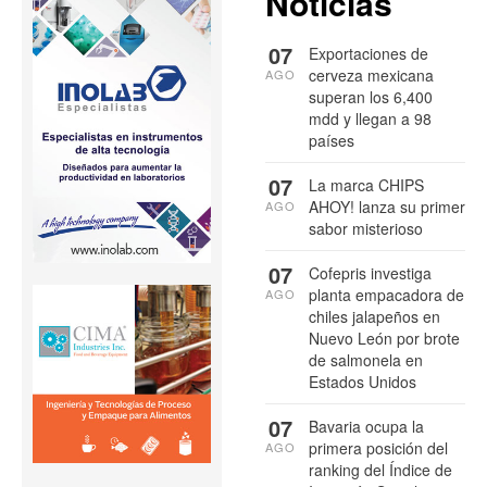
Noticias
07
Exportaciones de
cerveza mexicana
AGO
superan los 6,400
mdd y llegan a 98
países
07
La marca CHIPS
AHOY! lanza su primer
AGO
sabor misterioso
07
Cofepris investiga
planta empacadora de
AGO
chiles jalapeños en
Nuevo León por brote
de salmonela en
Estados Unidos
07
Bavaria ocupa la
primera posición del
AGO
ranking del Índice de