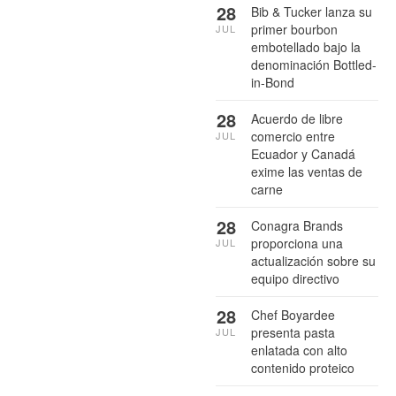
28
Bib & Tucker lanza su
primer bourbon
JUL
embotellado bajo la
denominación Bottled-
in-Bond
28
Acuerdo de libre
comercio entre
JUL
Ecuador y Canadá
exime las ventas de
carne
28
Conagra Brands
proporciona una
JUL
actualización sobre su
equipo directivo
28
Chef Boyardee
presenta pasta
JUL
enlatada con alto
contenido proteico