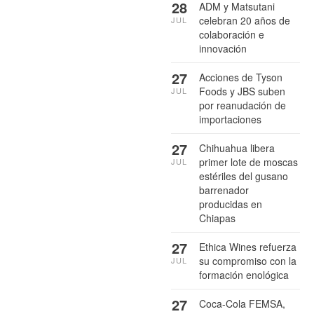
28
ADM y Matsutani
celebran 20 años de
JUL
colaboración e
innovación
27
Acciones de Tyson
Foods y JBS suben
JUL
por reanudación de
importaciones
27
Chihuahua libera
primer lote de moscas
JUL
estériles del gusano
barrenador
producidas en
Chiapas
27
Ethica Wines refuerza
su compromiso con la
JUL
formación enológica
27
Coca-Cola FEMSA,