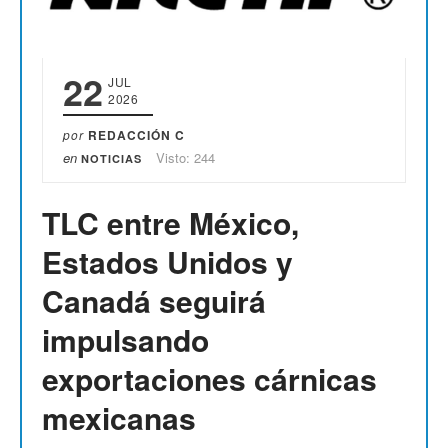
22
JUL
2026
por
REDACCIÓN C
en
Visto: 244
NOTICIAS
TLC entre México,
Estados Unidos y
Canadá seguirá
impulsando
exportaciones cárnicas
mexicanas