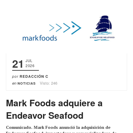
21
JUL
2026
por
REDACCIÓN C
en
Visto: 246
NOTICIAS
Mark Foods adquiere a
Endeavor Seafood
Comunicado. Mark Foods anunció la adquisición de