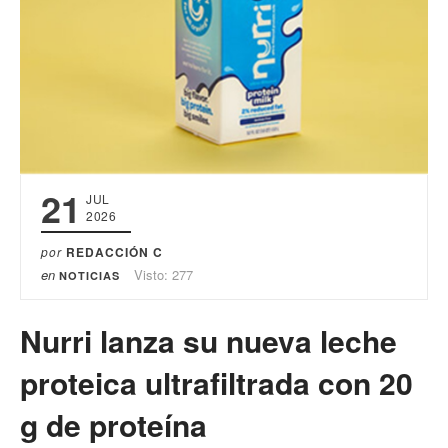
21
JUL
2026
por
REDACCIÓN C
en
Visto: 277
NOTICIAS
Nurri lanza su nueva leche
proteica ultrafiltrada con 20
g de proteína