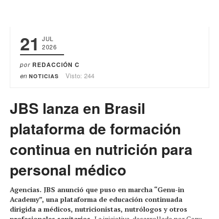
21
JUL
2026
por
REDACCIÓN C
en
Visto: 244
NOTICIAS
JBS lanza en Brasil
plataforma de formación
continua en nutrición para
personal médico
Agencias. JBS anunció que puso en marcha “Genu-in
Academy”, una plataforma de educación continuada
dirigida a médicos, nutricionistas, nutrólogos y otros
profesionales sanitarios.
La iniciativa, desarrollada por Genu-