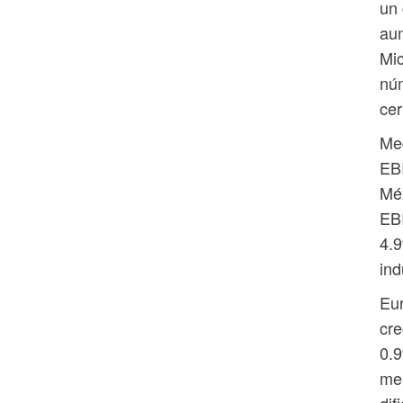
un
au
Mic
núm
ce
Med
EB
Méx
EB
4.9
ind
Eur
cr
0.9
mer
dif