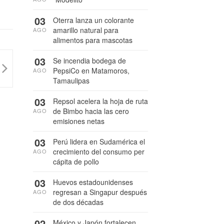
03
Oterra lanza un colorante
amarillo natural para
AGO
alimentos para mascotas
03
Se incendia bodega de
PepsiCo en Matamoros,
AGO
Tamaulipas
03
Repsol acelera la hoja de ruta
de Bimbo hacia las cero
AGO
emisiones netas
03
Perú lidera en Sudamérica el
crecimiento del consumo per
AGO
cápita de pollo
03
Huevos estadounidenses
regresan a Singapur después
AGO
de dos décadas
02
México y Japón fortalecen