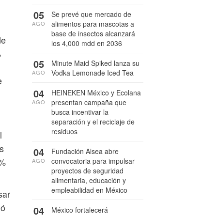
05
Se prevé que mercado de
alimentos para mascotas a
AGO
base de insectos alcanzará
de
los 4,000 mdd en 2036
%
05
Minute Maid Spiked lanza su
Vodka Lemonade Iced Tea
AGO
e
04
HEINEKEN México y Ecolana
presentan campaña que
AGO
busca incentivar la
separación y el reciclaje de
residuos
l
s
04
Fundación Alsea abre
7%
convocatoria para impulsar
AGO
proyectos de seguridad
alimentaria, educación y
empleabilidad en México
sar
gó
04
México fortalecerá