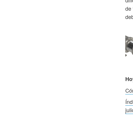
de 
deb
Ho
Cóm
Índ
juli