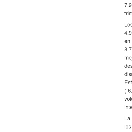
7.9
tri
Lo
4.9
en 
8.7
mej
de
dis
Est
(-6
vol
int
La 
los