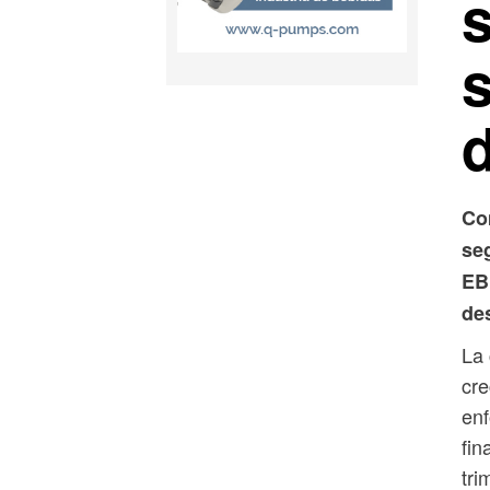
Co
se
EB
de
La 
cre
enf
fin
tri