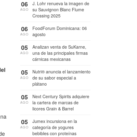
06
J. Lohr renueva la imagen de
su Sauvignon Blanc Flume
AGO
Crossing 2025
06
FoodForum Dominicana: 06
agosto
AGO
05
Analizan venta de SuKarne,
una de las principales firmas
AGO
cárnicas mexicanas
del
05
Nutri® anuncia el lanzamiento
de su sabor especial a
AGO
plátano
05
Next Century Spirits adquiere
la cartera de marcas de
AGO
licores Grain & Barrel
ina
05
Jumex incursiona en la
categoría de yogures
AGO
de
bebibles con proteínas