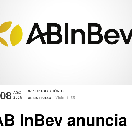
08
por
REDACCIÓN C
AGO
2025
en
Visto: 11551
NOTICIAS
AB InBev anuncia