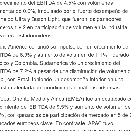
 crecimiento del EBITDA de 4.5% con volúmenes
mentando 0.3%, impulsado por el fuerte desempeño de
helob Ultra y Busch Light, que fueron los ganadores
eros 1 y 2 en participación de volumen en la industria
rvecera estadounidense.
io América continuó su impulso con un crecimiento del
ITDA de 6.9% y aumento de volumen de 1.1%, liderado 
ico y Colombia. Sudamérica vio un crecimiento del
ITDA de 7.2% a pesar de una disminución de volumen 
%, con Brasil teniendo un desempeño inferior en una
ustria afectada por condiciones climáticas adversas.
opa, Oriente Medio y África (EMEA) fue un destacado 
ecimiento del EBITDA de 9.5% y aumento de volumen de
%, con ganancias de participación de mercado en 5 de 
cados europeos clave. En contraste, APAC tuvo
icultades con una disminución del EBITDA de 4.8% y ca