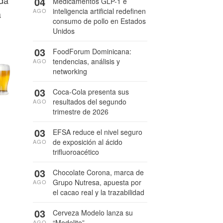
04
Medicamentos GLP-1 e
inteligencia artificial redefinen
AGO
a
consumo de pollo en Estados
Unidos
03
FoodForum Dominicana:
tendencias, análisis y
AGO
networking
03
Coca-Cola presenta sus
resultados del segundo
AGO
trimestre de 2026
03
EFSA reduce el nivel seguro
de exposición al ácido
AGO
trifluoroacético
03
Chocolate Corona, marca de
Grupo Nutresa, apuesta por
AGO
el cacao real y la trazabilidad
03
Cerveza Modelo lanza su
“Modelito”
AGO