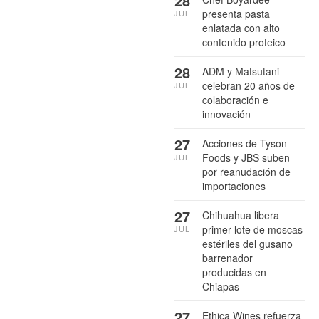
28
presenta pasta
JUL
enlatada con alto
contenido proteico
28
ADM y Matsutani
celebran 20 años de
JUL
colaboración e
innovación
27
Acciones de Tyson
Foods y JBS suben
JUL
por reanudación de
importaciones
27
Chihuahua libera
primer lote de moscas
JUL
estériles del gusano
barrenador
producidas en
Chiapas
27
Ethica Wines refuerza