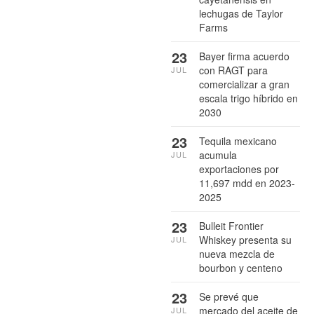
lechugas de Taylor
Farms
23
Bayer firma acuerdo
con RAGT para
JUL
comercializar a gran
escala trigo híbrido en
2030
23
Tequila mexicano
acumula
JUL
exportaciones por
11,697 mdd en 2023-
2025
23
Bulleit Frontier
Whiskey presenta su
JUL
nueva mezcla de
bourbon y centeno
23
Se prevé que
mercado del aceite de
JUL