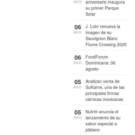
aniversario inaugura
AGO
su primer Parque
Solar
06
J. Lohr renueva la
imagen de su
AGO
Sauvignon Blanc
Flume Crossing 2025
06
FoodForum
Dominicana: 06
AGO
agosto
05
Analizan venta de
SuKarne, una de las
AGO
principales firmas
cárnicas mexicanas
05
Nutri® anuncia el
lanzamiento de su
AGO
sabor especial a
plátano