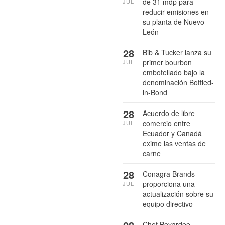
de 31 mdp para
JUL
reducir emisiones en
su planta de Nuevo
León
28
Bib & Tucker lanza su
primer bourbon
JUL
embotellado bajo la
denominación Bottled-
in-Bond
28
Acuerdo de libre
comercio entre
JUL
Ecuador y Canadá
exime las ventas de
carne
28
Conagra Brands
proporciona una
JUL
actualización sobre su
equipo directivo
Chef Boyardee