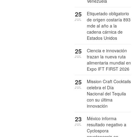
Venezuela
25
Etiquetado obligatorio
de origen costaría 893
JUL
mde al año a la
cadena cárnica de
Estados Unidos
25
Ciencia e innovación
trazan la nueva ruta
JUL
alimentaria mundial en
Expo IFT FIRST 2026
25
Mission Craft Cocktails
celebra el Día
JUL
Nacional del Tequila
con su última
innovación
23
México informa
resultado negativo a
JUL
Cyclospora
cayetanensis en