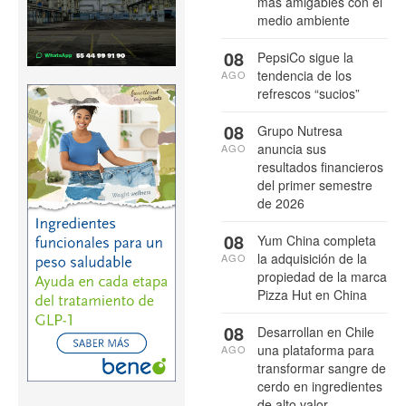
más amigables con el
medio ambiente
08
PepsiCo sigue la
tendencia de los
AGO
refrescos “sucios”
08
Grupo Nutresa
anuncia sus
AGO
resultados financieros
del primer semestre
de 2026
08
Yum China completa
la adquisición de la
AGO
propiedad de la marca
Pizza Hut en China
08
Desarrollan en Chile
una plataforma para
AGO
transformar sangre de
cerdo en ingredientes
de alto valor