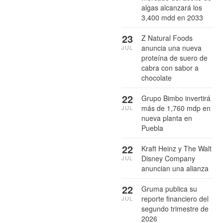
algas alcanzará los
3,400 mdd en 2033
23
Z Natural Foods
anuncia una nueva
JUL
proteína de suero de
cabra con sabor a
chocolate
22
Grupo Bimbo invertirá
más de 1,760 mdp en
JUL
nueva planta en
Puebla
22
Kraft Heinz y The Walt
Disney Company
JUL
anuncian una alianza
22
Gruma publica su
reporte financiero del
JUL
segundo trimestre de
2026