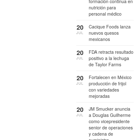
formación continua en
nutrición para
personal médico
20
Cacique Foods lanza
nuevos quesos
JUL
mexicanos
20
FDA retracta resultado
positivo a la lechuga
JUL
de Taylor Farms
20
Fortalecen en México
producción de frijol
JUL
con variedades
mejoradas
20
JM Smucker anuncia
a Douglas Guilherme
JUL
como vicepresidente
senior de operaciones
y cadena de
suministro