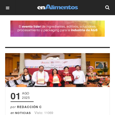
OFF CANVAS
01
AGO
2025
por
REDACCIÓN C
en
Visto: 11069
NOTICIAS