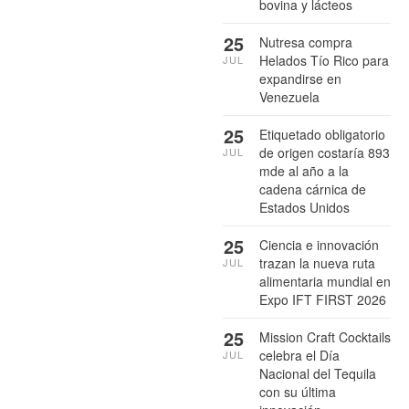
bovina y lácteos
25
Nutresa compra
Helados Tío Rico para
JUL
expandirse en
Venezuela
25
Etiquetado obligatorio
de origen costaría 893
JUL
mde al año a la
cadena cárnica de
Estados Unidos
25
Ciencia e innovación
trazan la nueva ruta
JUL
alimentaria mundial en
Expo IFT FIRST 2026
25
Mission Craft Cocktails
celebra el Día
JUL
Nacional del Tequila
con su última