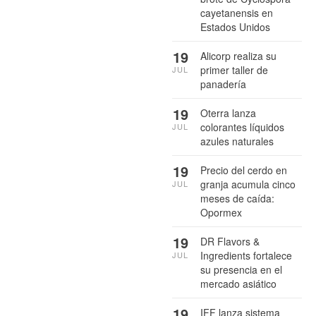
cayetanensis en
Estados Unidos
19
Alicorp realiza su
primer taller de
JUL
panadería
19
Oterra lanza
colorantes líquidos
JUL
azules naturales
19
Precio del cerdo en
granja acumula cinco
JUL
meses de caída:
Opormex
19
DR Flavors &
Ingredients fortalece
JUL
su presencia en el
mercado asiático
19
IFF lanza sistema