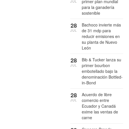
primer plan mundial
JUL
para la ganadería
sostenible
28
Bachoco invierte más
de 31 mdp para
JUL
reducir emisiones en
su planta de Nuevo
León
28
Bib & Tucker lanza su
primer bourbon
JUL
embotellado bajo la
denominación Bottled-
in-Bond
28
Acuerdo de libre
comercio entre
JUL
Ecuador y Canadá
exime las ventas de
carne