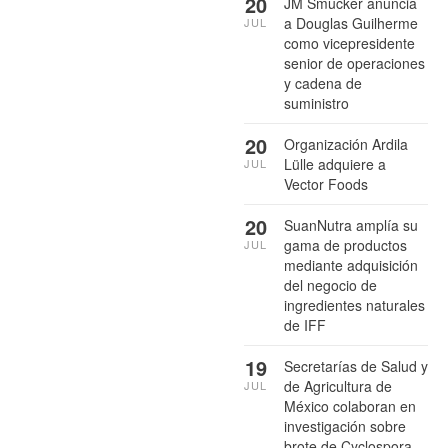
20
JM Smucker anuncia
a Douglas Guilherme
JUL
como vicepresidente
senior de operaciones
y cadena de
suministro
20
Organización Ardila
Lülle adquiere a
JUL
Vector Foods
20
SuanNutra amplía su
gama de productos
JUL
mediante adquisición
del negocio de
ingredientes naturales
de IFF
19
Secretarías de Salud y
de Agricultura de
JUL
México colaboran en
investigación sobre
brote de Cyclospora