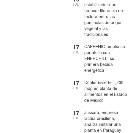
estabilizador que
JUL
reduce diferencia de
textura entre las
gominolas de origen
vegetal y las
tradicionales
17
CAFFENIO amplía su
portafolio con
JUL
ENERCHILL, su
primera bebida
energética
17
Döhler invierte 1,200
mdp en planta de
JUL
alimentos en el Estado
de México
17
Jussara, empresa
láctea brasileña,
JUL
analiza instalar una
planta en Paraguay