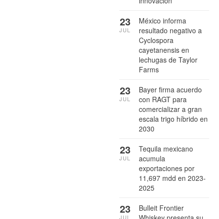
innovación
23
México informa
resultado negativo a
JUL
Cyclospora
cayetanensis en
lechugas de Taylor
Farms
23
Bayer firma acuerdo
con RAGT para
JUL
comercializar a gran
escala trigo híbrido en
2030
23
Tequila mexicano
acumula
JUL
exportaciones por
11,697 mdd en 2023-
2025
23
Bulleit Frontier
Whiskey presenta su
JUL