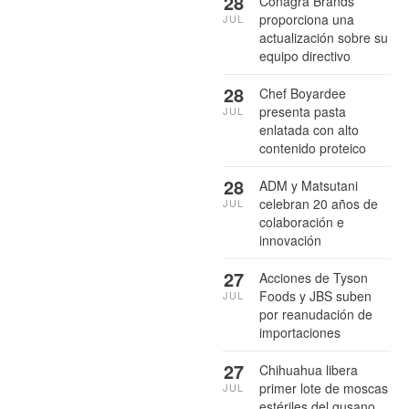
28
Conagra Brands
proporciona una
JUL
actualización sobre su
equipo directivo
28
Chef Boyardee
presenta pasta
JUL
enlatada con alto
contenido proteico
28
ADM y Matsutani
celebran 20 años de
JUL
colaboración e
innovación
27
Acciones de Tyson
Foods y JBS suben
JUL
por reanudación de
importaciones
27
Chihuahua libera
primer lote de moscas
JUL
estériles del gusano