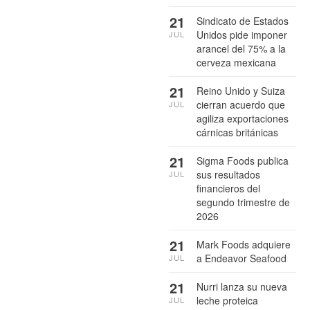
21
Sindicato de Estados
Unidos pide imponer
JUL
arancel del 75% a la
cerveza mexicana
21
Reino Unido y Suiza
cierran acuerdo que
JUL
agiliza exportaciones
cárnicas británicas
21
Sigma Foods publica
sus resultados
JUL
financieros del
segundo trimestre de
2026
21
Mark Foods adquiere
a Endeavor Seafood
JUL
21
Nurri lanza su nueva
leche proteica
JUL