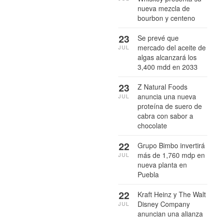
nueva mezcla de
bourbon y centeno
23
Se prevé que
mercado del aceite de
JUL
algas alcanzará los
3,400 mdd en 2033
23
Z Natural Foods
anuncia una nueva
JUL
proteína de suero de
cabra con sabor a
chocolate
22
Grupo Bimbo invertirá
más de 1,760 mdp en
JUL
nueva planta en
Puebla
22
Kraft Heinz y The Walt
Disney Company
JUL
anuncian una alianza