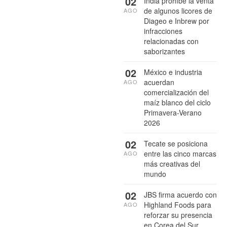
02
India prohíbe la venta
de algunos licores de
AGO
Diageo e Inbrew por
infracciones
relacionadas con
saborizantes
02
México e industria
acuerdan
AGO
comercialización del
maíz blanco del ciclo
Primavera-Verano
2026
02
Tecate se posiciona
entre las cinco marcas
AGO
más creativas del
mundo
02
JBS firma acuerdo con
Highland Foods para
AGO
reforzar su presencia
en Corea del Sur