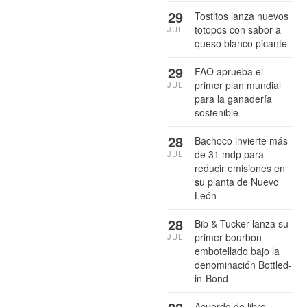
29
Tostitos lanza nuevos
totopos con sabor a
JUL
queso blanco picante
29
FAO aprueba el
primer plan mundial
JUL
para la ganadería
sostenible
28
Bachoco invierte más
de 31 mdp para
JUL
reducir emisiones en
su planta de Nuevo
León
28
Bib & Tucker lanza su
primer bourbon
JUL
embotellado bajo la
denominación Bottled-
in-Bond
Acuerdo de libre