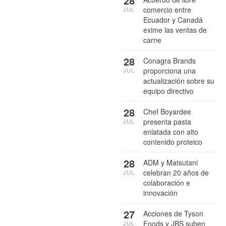
28
comercio entre
JUL
Ecuador y Canadá
exime las ventas de
carne
28
Conagra Brands
proporciona una
JUL
actualización sobre su
equipo directivo
28
Chef Boyardee
presenta pasta
JUL
enlatada con alto
contenido proteico
28
ADM y Matsutani
celebran 20 años de
JUL
colaboración e
innovación
27
Acciones de Tyson
Foods y JBS suben
JUL