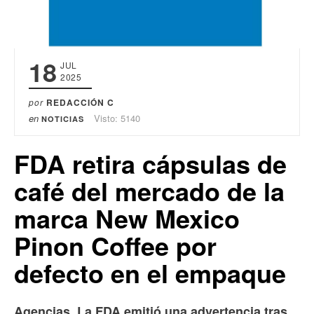
18
JUL
2025
por
REDACCIÓN C
en
Visto: 5140
NOTICIAS
FDA retira cápsulas de
café del mercado de la
marca New Mexico
Pinon Coffee por
defecto en el empaque
Agencias. La FDA emitió una advertencia tras