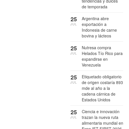
tendencias y dulces
de temporada
25
Argentina abre
exportación a
JUL
Indonesia de carne
bovina y lácteos
25
Nutresa compra
Helados Tío Rico para
JUL
expandirse en
Venezuela
25
Etiquetado obligatorio
de origen costaría 893
JUL
mde al año a la
cadena cárnica de
Estados Unidos
25
Ciencia e innovación
trazan la nueva ruta
JUL
alimentaria mundial en
Expo IFT FIRST 2026