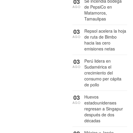
03
Se incendia bodega
de PepsiCo en
AGO
Matamoros,
Tamaulipas
03
Repsol acelera la hoja
de ruta de Bimbo
AGO
hacia las cero
emisiones netas
03
Perú lidera en
Sudamérica el
AGO
crecimiento del
consumo per cápita
de pollo
03
Huevos
estadounidenses
AGO
regresan a Singapur
después de dos
décadas
México y Japón