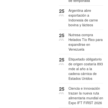
de temporada
25
Argentina abre
exportación a
JUL
Indonesia de carne
bovina y lácteos
25
Nutresa compra
Helados Tío Rico para
JUL
expandirse en
Venezuela
25
Etiquetado obligatorio
de origen costaría 893
JUL
mde al año a la
cadena cárnica de
Estados Unidos
25
Ciencia e innovación
trazan la nueva ruta
JUL
alimentaria mundial en
Expo IFT FIRST 2026