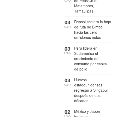
de PepsiCo en
AGO
Matamoros,
Tamaulipas
03
Repsol acelera la hoja
de ruta de Bimbo
AGO
hacia las cero
emisiones netas
03
Perú lidera en
Sudamérica el
AGO
crecimiento del
consumo per cápita
de pollo
03
Huevos
estadounidenses
AGO
regresan a Singapur
después de dos
décadas
02
México y Japón
fortalecen
AGO