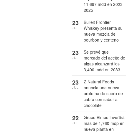
11,697 mdd en 2023-
2025
23
Bulleit Frontier
Whiskey presenta su
JUL
nueva mezcla de
bourbon y centeno
23
Se prevé que
mercado del aceite de
JUL
algas alcanzará los
3,400 mdd en 2033
23
Z Natural Foods
anuncia una nueva
JUL
proteína de suero de
cabra con sabor a
chocolate
22
Grupo Bimbo invertirá
más de 1,760 mdp en
JUL
nueva planta en