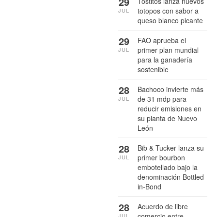
29
Tostitos lanza nuevos
totopos con sabor a
JUL
queso blanco picante
29
FAO aprueba el
primer plan mundial
JUL
para la ganadería
sostenible
28
Bachoco invierte más
de 31 mdp para
JUL
reducir emisiones en
su planta de Nuevo
León
28
Bib & Tucker lanza su
primer bourbon
JUL
embotellado bajo la
denominación Bottled-
in-Bond
28
Acuerdo de libre
comercio entre
JUL