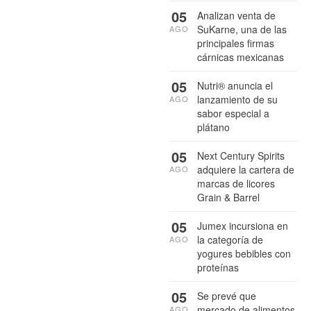
05
Analizan venta de
SuKarne, una de las
AGO
principales firmas
cárnicas mexicanas
05
Nutri® anuncia el
lanzamiento de su
AGO
sabor especial a
plátano
05
Next Century Spirits
adquiere la cartera de
AGO
marcas de licores
Grain & Barrel
05
Jumex incursiona en
la categoría de
AGO
yogures bebibles con
proteínas
05
Se prevé que
mercado de alimentos
AGO