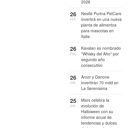
2026
26
Nestlé Purina PetCare
invertirá en una nueva
JUL
planta de alimentos
para mascotas en
Italia
26
Kavalan es nombrado
"Whisky del Año" por
JUL
segundo año
consecutivo
26
Arcor y Danone
invertirán 70 mdd en
JUL
La Serenísima
25
Mars celebra la
evolución de
JUL
Halloween con su
informe anual de
tendencias y dulces