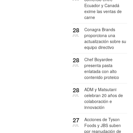
Ecuador y Canadá
exime las ventas de
carne
28
Conagra Brands
proporciona una
JUL
actualización sobre su
equipo directivo
28
Chef Boyardee
presenta pasta
JUL
enlatada con alto
contenido proteico
28
ADM y Matsutani
celebran 20 años de
JUL
colaboración e
innovación
27
Acciones de Tyson
Foods y JBS suben
JUL
por reanudación de