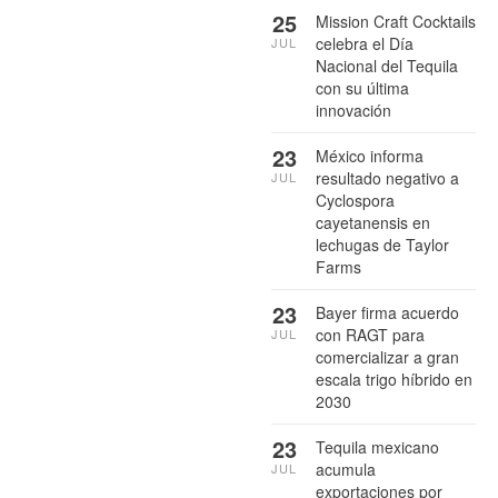
25
Mission Craft Cocktails
celebra el Día
JUL
Nacional del Tequila
con su última
innovación
23
México informa
resultado negativo a
JUL
Cyclospora
cayetanensis en
lechugas de Taylor
Farms
23
Bayer firma acuerdo
con RAGT para
JUL
comercializar a gran
escala trigo híbrido en
2030
23
Tequila mexicano
acumula
JUL
exportaciones por