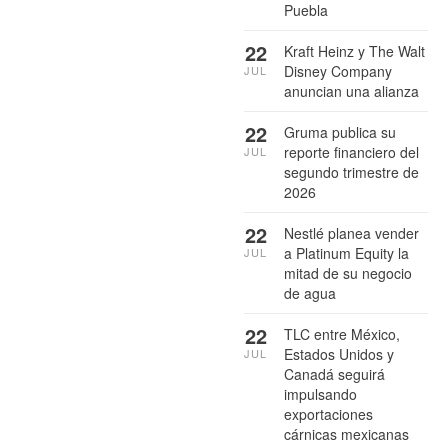
Puebla
22
Kraft Heinz y The Walt
Disney Company
JUL
anuncian una alianza
22
Gruma publica su
reporte financiero del
JUL
segundo trimestre de
2026
22
Nestlé planea vender
a Platinum Equity la
JUL
mitad de su negocio
de agua
22
TLC entre México,
Estados Unidos y
JUL
Canadá seguirá
impulsando
exportaciones
cárnicas mexicanas