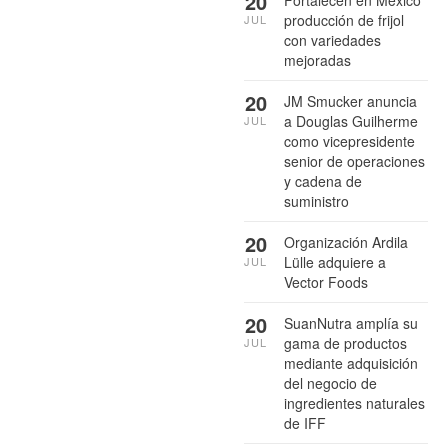
20
producción de frijol
JUL
con variedades
mejoradas
20
JM Smucker anuncia
a Douglas Guilherme
JUL
como vicepresidente
senior de operaciones
y cadena de
suministro
20
Organización Ardila
Lülle adquiere a
JUL
Vector Foods
20
SuanNutra amplía su
gama de productos
JUL
mediante adquisición
del negocio de
ingredientes naturales
de IFF