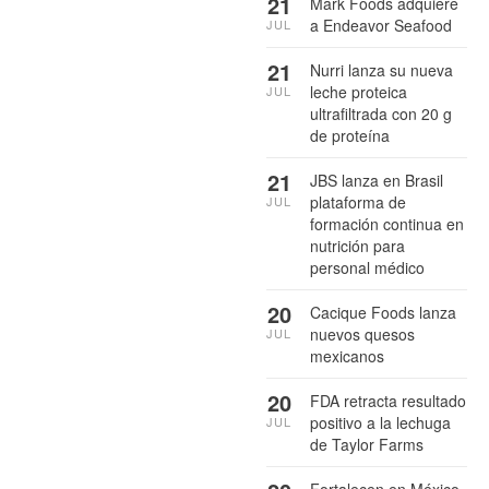
21
Mark Foods adquiere
a Endeavor Seafood
JUL
21
Nurri lanza su nueva
leche proteica
JUL
ultrafiltrada con 20 g
de proteína
21
JBS lanza en Brasil
plataforma de
JUL
formación continua en
nutrición para
personal médico
20
Cacique Foods lanza
nuevos quesos
JUL
mexicanos
20
FDA retracta resultado
positivo a la lechuga
JUL
de Taylor Farms
Fortalecen en México