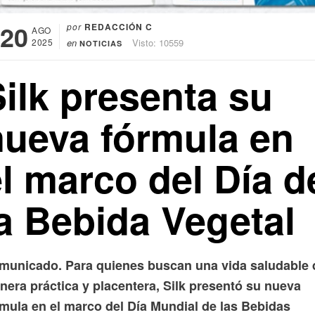
20
por
REDACCIÓN C
AGO
2025
en
Visto: 10559
NOTICIAS
ilk presenta su
nueva fórmula en
l marco del Día d
la Bebida Vegetal
municado. Para quienes buscan una vida saludable 
nera práctica y placentera, Silk presentó su nueva
rmula en el marco del Día Mundial de las Bebidas