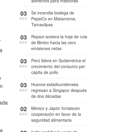
alimentos para mascotas
03
Se incendia bodega de
PepsiCo en Matamoros,
AGO
Tamaulipas
03
Repsol acelera la hoja de ruta
.
de Bimbo hacia las cero
AGO
emisiones netas
a
03
Perú lidera en Sudamérica el
crecimiento del consumo per
AGO
cápita de pollo
o
03
Huevos estadounidenses
un
regresan a Singapur después
AGO
de dos décadas
cada
02
México y Japón fortalecen
cooperación en favor de la
AGO
seguridad alimentaria
 a