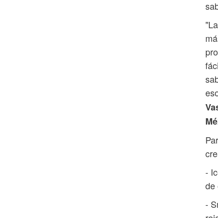
sab
"La
más
pro
fác
sab
eso
Va
Mé
Par
cre
- I
de 
- S
roj