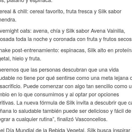
ereal & chill: cereal favorito, fruta fresca y Silk sabor
mendra.
vernight oats: avena, chía y Silk sabor Avena Vainilla,
osada toda la noche y coronada con fruta y frutos secos
hake post-entrenamiento: espinacas, Silk alto en proteín
etal, hielo y fruta.
ueremos que las personas descubran que una vida
udable no tiene por qué sentirse como una meta lejana 
sacrificio. Puede comenzar con algo tan sencillo como 
bio en lo que consumimos y al optar por opciones
ritivas. La nueva fórmula de Silk invita a descubrir que 
ana lo saludable también puede ser delicioso y fácil de
egrar a cualquier rutina”, finalizó Vasconcellos.
el Día Mundial de la Bebida Vegetal, Silk busca inspirar