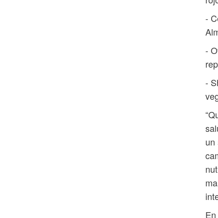
- C
Al
- O
rep
- S
veg
“Q
sal
un 
cam
nut
mañ
int
En 