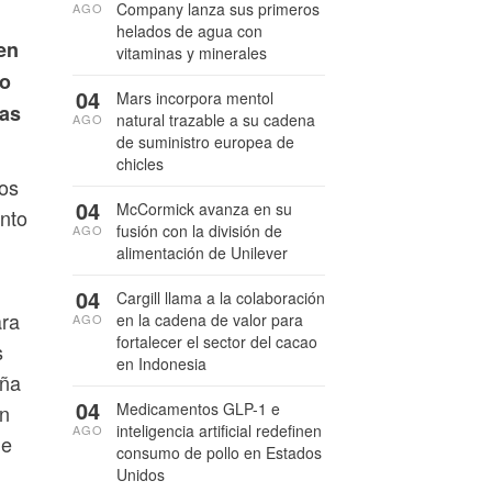
Company lanza sus primeros
AGO
helados de agua con
en
vitaminas y minerales
co
04
Mars incorpora mentol
das
natural trazable a su cadena
AGO
de suministro europea de
chicles
tos
04
McCormick avanza en su
ento
fusión con la división de
AGO
alimentación de Unilever
04
Cargill llama a la colaboración
ara
en la cadena de valor para
AGO
fortalecer el sector del cacao
s
en Indonesia
aña
04
Medicamentos GLP-1 e
un
inteligencia artificial redefinen
AGO
de
consumo de pollo en Estados
Unidos