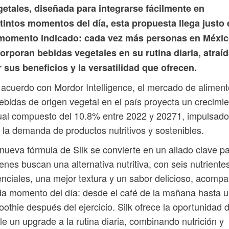
getales, diseñada para integrarse fácilmente en
tintos momentos del día, esta propuesta llega justo 
 momento indicado: cada vez más personas en Méxi
orporan bebidas vegetales en su rutina diaria, atraí
 sus beneficios y la versatilidad que ofrecen.
acuerdo con Mordor Intelligence, el mercado de alimen
ebidas de origen vegetal en el país proyecta un crecimi
al compuesto del 10.8% entre 2022 y 20271, impulsado
 la demanda de productos nutritivos y sostenibles.
nueva fórmula de Silk se convierte en un aliado clave p
enes buscan una alternativa nutritiva, con seis nutriente
nciales, una mejor textura y un sabor delicioso, acomp
a momento del día: desde el café de la mañana hasta 
othie después del ejercicio. Silk ofrece la oportunidad 
le un upgrade a la rutina diaria, combinando nutrición y