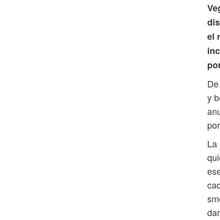
Ve
dis
el
inc
por
De 
y b
anu
por
La 
qui
ese
cad
smo
dar