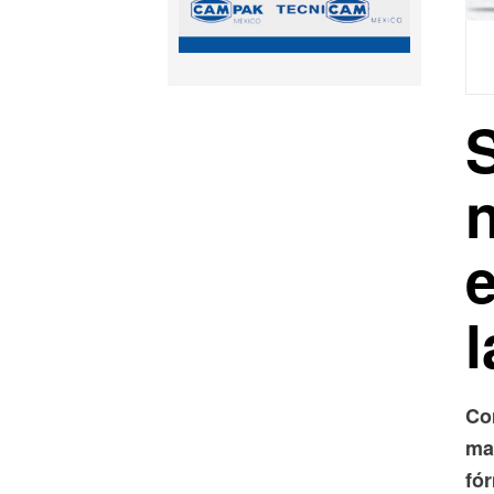
S
e
Co
ma
fó