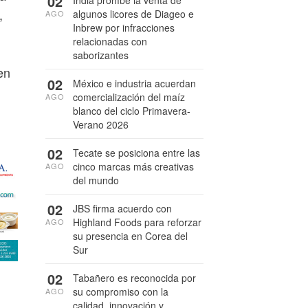
02
India prohíbe la venta de
,
algunos licores de Diageo e
AGO
Inbrew por infracciones
relacionadas con
saborizantes
en
02
México e industria acuerdan
comercialización del maíz
AGO
blanco del ciclo Primavera-
Verano 2026
02
Tecate se posiciona entre las
cinco marcas más creativas
AGO
del mundo
02
JBS firma acuerdo con
Highland Foods para reforzar
AGO
su presencia en Corea del
Sur
02
Tabañero es reconocida por
su compromiso con la
AGO
calidad, innovación y