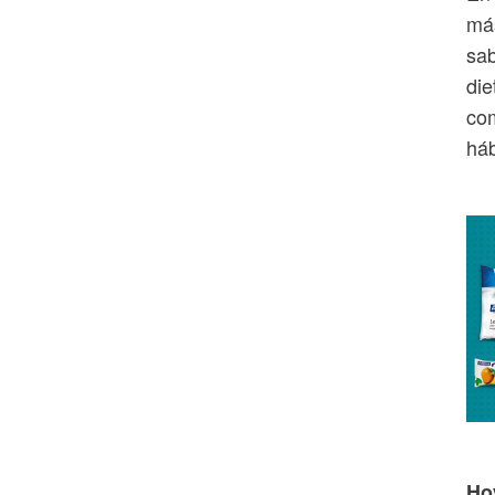
más
sab
die
com
háb
Ho