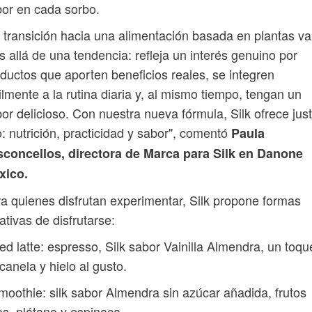
or en cada sorbo.
 transición hacia una alimentación basada en plantas va
 allá de una tendencia: refleja un interés genuino por
ductos que aporten beneficios reales, se integren
ilmente a la rutina diaria y, al mismo tiempo, tengan un
or delicioso. Con nuestra nueva fórmula, Silk ofrece jus
: nutrición, practicidad y sabor", comentó
Paula
sconcellos, directora de Marca para Silk en Danone
xico.
a quienes disfrutan experimentar, Silk propone formas
ativas de disfrutarse:
ced latte: espresso, Silk sabor Vainilla Almendra, un toqu
canela y hielo al gusto.
moothie: silk sabor Almendra sin azúcar añadida, frutos
os, plátano y espinaca.