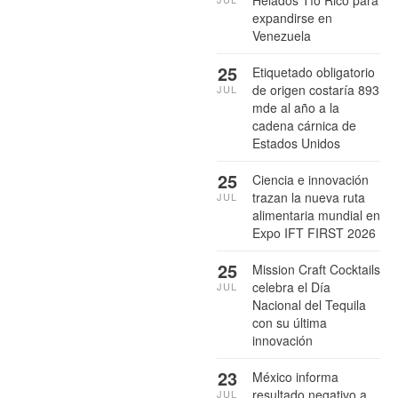
Helados Tío Rico para
expandirse en
Venezuela
25
Etiquetado obligatorio
de origen costaría 893
JUL
mde al año a la
cadena cárnica de
Estados Unidos
25
Ciencia e innovación
trazan la nueva ruta
JUL
alimentaria mundial en
Expo IFT FIRST 2026
25
Mission Craft Cocktails
celebra el Día
JUL
Nacional del Tequila
con su última
innovación
23
México informa
resultado negativo a
JUL