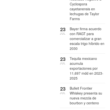
Cyclospora
cayetanensis en
lechugas de Taylor
Farms
23
Bayer firma acuerdo
con RAGT para
JUL
comercializar a gran
escala trigo híbrido en
2030
23
Tequila mexicano
acumula
JUL
exportaciones por
11,697 mdd en 2023-
2025
23
Bulleit Frontier
Whiskey presenta su
JUL
nueva mezcla de
bourbon y centeno