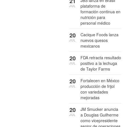
21
JBS lanza en Brasil
plataforma de
JUL
formación continua en
nutrición para
personal médico
20
Cacique Foods lanza
nuevos quesos
JUL
mexicanos
20
FDA retracta resultado
positivo a la lechuga
JUL
de Taylor Farms
20
Fortalecen en México
producción de frijol
JUL
con variedades
mejoradas
20
JM Smucker anuncia
a Douglas Guilherme
JUL
como vicepresidente
senior de operaciones