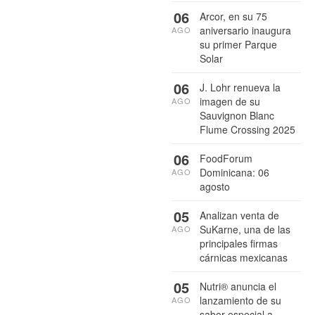
06
Arcor, en su 75
aniversario inaugura
AGO
su primer Parque
Solar
06
J. Lohr renueva la
imagen de su
AGO
Sauvignon Blanc
Flume Crossing 2025
06
FoodForum
Dominicana: 06
AGO
agosto
05
Analizan venta de
SuKarne, una de las
AGO
principales firmas
cárnicas mexicanas
05
Nutri® anuncia el
lanzamiento de su
AGO
sabor especial a