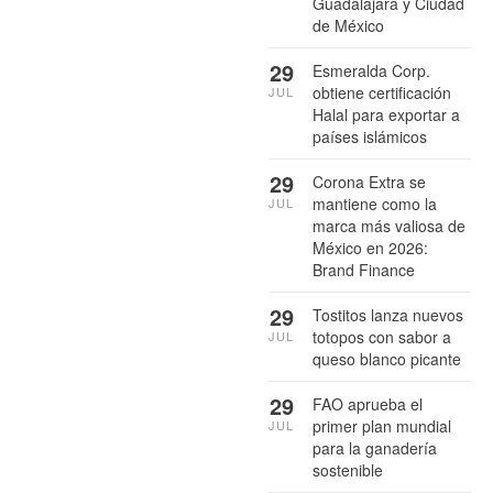
Guadalajara y Ciudad
de México
29
Esmeralda Corp.
obtiene certificación
JUL
Halal para exportar a
países islámicos
29
Corona Extra se
mantiene como la
JUL
marca más valiosa de
México en 2026:
Brand Finance
29
Tostitos lanza nuevos
totopos con sabor a
JUL
queso blanco picante
29
FAO aprueba el
primer plan mundial
JUL
para la ganadería
sostenible