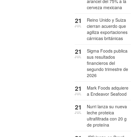
arancel del 75% a la
cerveza mexicana
21
Reino Unido y Suiza
cierran acuerdo que
JUL
agiliza exportaciones
cárnicas británicas
21
Sigma Foods publica
sus resultados
JUL
financieros del
segundo trimestre de
2026
21
Mark Foods adquiere
a Endeavor Seafood
JUL
21
Nurri lanza su nueva
leche proteica
JUL
ultrafiltrada con 20 g
de proteína