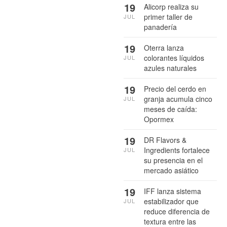
19
Alicorp realiza su
primer taller de
JUL
panadería
19
Oterra lanza
colorantes líquidos
JUL
azules naturales
19
Precio del cerdo en
granja acumula cinco
JUL
meses de caída:
Opormex
19
DR Flavors &
Ingredients fortalece
JUL
su presencia en el
mercado asiático
19
IFF lanza sistema
estabilizador que
JUL
reduce diferencia de
textura entre las