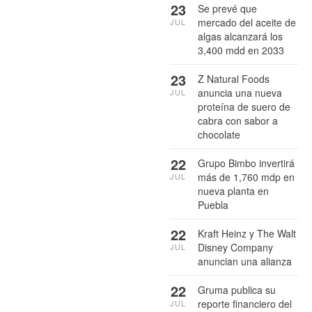
23
Se prevé que
mercado del aceite de
JUL
algas alcanzará los
3,400 mdd en 2033
23
Z Natural Foods
anuncia una nueva
JUL
proteína de suero de
cabra con sabor a
chocolate
22
Grupo Bimbo invertirá
más de 1,760 mdp en
JUL
nueva planta en
Puebla
22
Kraft Heinz y The Walt
Disney Company
JUL
anuncian una alianza
22
Gruma publica su
reporte financiero del
JUL