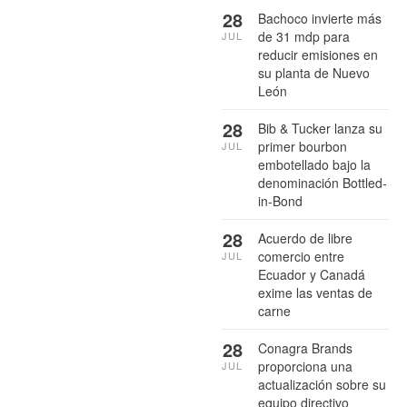
28
Bachoco invierte más
de 31 mdp para
JUL
reducir emisiones en
su planta de Nuevo
León
28
Bib & Tucker lanza su
primer bourbon
JUL
embotellado bajo la
denominación Bottled-
in-Bond
28
Acuerdo de libre
comercio entre
JUL
Ecuador y Canadá
exime las ventas de
carne
28
Conagra Brands
proporciona una
JUL
actualización sobre su
equipo directivo