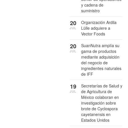
y cadena de
suministro
20
Organización Ardila
Lülle adquiere a
JUL
Vector Foods
20
SuanNutra amplía su
gama de productos
JUL
mediante adquisición
del negocio de
ingredientes naturales
de IFF
19
Secretarías de Salud y
de Agricultura de
JUL
México colaboran en
investigación sobre
brote de Cyclospora
cayetanensis en
Estados Unidos