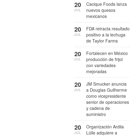
20
Cacique Foods lanza
nuevos quesos
JUL
mexicanos
20
FDA retracta resultado
positivo a la lechuga
JUL
de Taylor Farms
20
Fortalecen en México
producción de frijol
JUL
con variedades
mejoradas
20
JM Smucker anuncia
a Douglas Guilherme
JUL
como vicepresidente
senior de operaciones
y cadena de
suministro
20
Organización Ardila
Lülle adquiere a
JUL