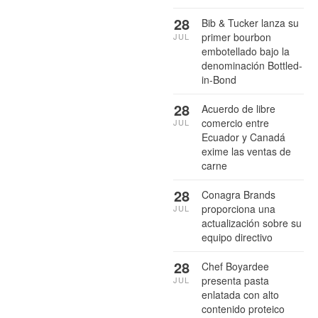
28
Bib & Tucker lanza su
primer bourbon
JUL
embotellado bajo la
denominación Bottled-
in-Bond
28
Acuerdo de libre
comercio entre
JUL
Ecuador y Canadá
exime las ventas de
carne
28
Conagra Brands
proporciona una
JUL
actualización sobre su
equipo directivo
28
Chef Boyardee
presenta pasta
JUL
enlatada con alto
contenido proteico