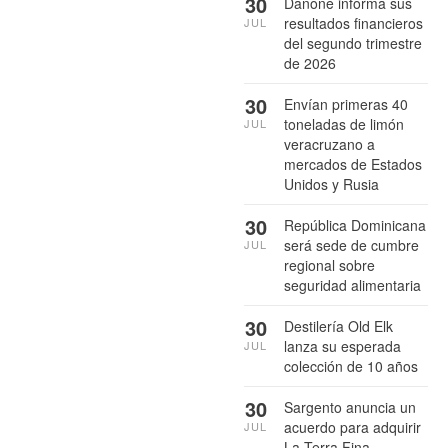
30
Danone informa sus
resultados financieros
JUL
del segundo trimestre
de 2026
30
Envían primeras 40
toneladas de limón
JUL
veracruzano a
mercados de Estados
Unidos y Rusia
30
República Dominicana
será sede de cumbre
JUL
regional sobre
seguridad alimentaria
30
Destilería Old Elk
lanza su esperada
JUL
colección de 10 años
30
Sargento anuncia un
acuerdo para adquirir
JUL
La Terra Fina