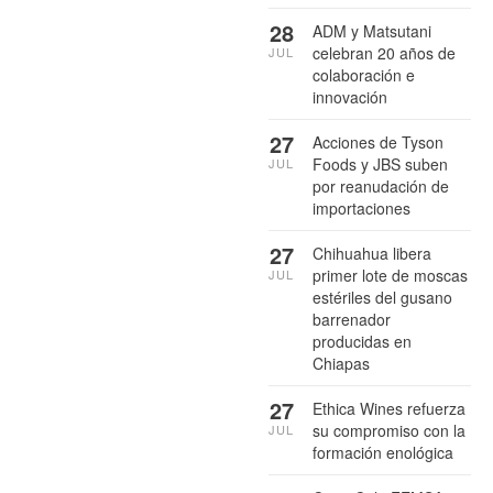
28
ADM y Matsutani
celebran 20 años de
JUL
colaboración e
innovación
27
Acciones de Tyson
Foods y JBS suben
JUL
por reanudación de
importaciones
27
Chihuahua libera
primer lote de moscas
JUL
estériles del gusano
barrenador
producidas en
Chiapas
27
Ethica Wines refuerza
su compromiso con la
JUL
formación enológica