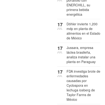
portafolio con
JUL
ENERCHILL, su
primera bebida
energética
17
Döhler invierte 1,200
mdp en planta de
JUL
alimentos en el Estado
de México
17
Jussara, empresa
láctea brasileña,
JUL
analiza instalar una
planta en Paraguay
17
FDA investiga brote de
enfermedades
JUL
causadas por
Cyclospora en
lechuga iceberg de
Taylor Farms de
México