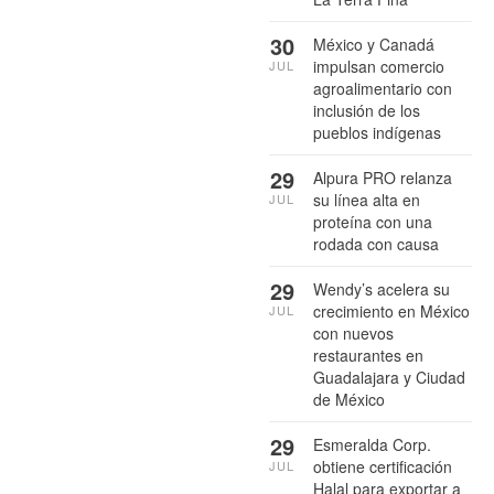
30
México y Canadá
impulsan comercio
JUL
agroalimentario con
inclusión de los
pueblos indígenas
29
Alpura PRO relanza
su línea alta en
JUL
proteína con una
rodada con causa
29
Wendy’s acelera su
crecimiento en México
JUL
con nuevos
restaurantes en
Guadalajara y Ciudad
de México
29
Esmeralda Corp.
obtiene certificación
JUL
Halal para exportar a