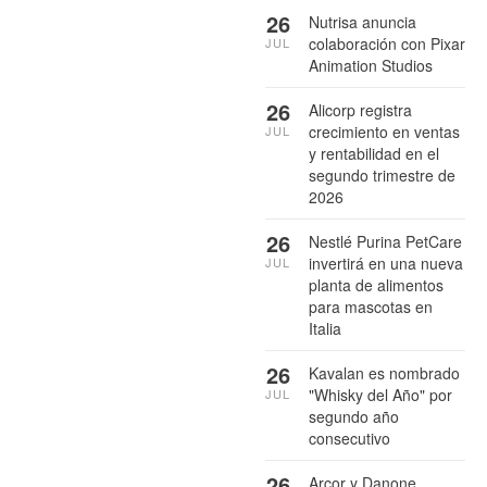
26
Nutrisa anuncia
colaboración con Pixar
JUL
Animation Studios
26
Alicorp registra
crecimiento en ventas
JUL
y rentabilidad en el
segundo trimestre de
2026
26
Nestlé Purina PetCare
invertirá en una nueva
JUL
planta de alimentos
para mascotas en
Italia
26
Kavalan es nombrado
"Whisky del Año" por
JUL
segundo año
consecutivo
26
Arcor y Danone