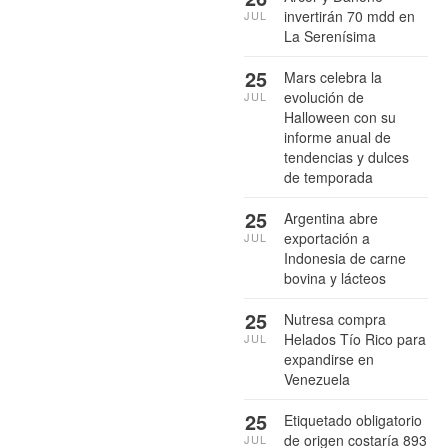
invertirán 70 mdd en
JUL
La Serenísima
25
Mars celebra la
evolución de
JUL
Halloween con su
informe anual de
tendencias y dulces
de temporada
25
Argentina abre
exportación a
JUL
Indonesia de carne
bovina y lácteos
25
Nutresa compra
Helados Tío Rico para
JUL
expandirse en
Venezuela
25
Etiquetado obligatorio
de origen costaría 893
JUL