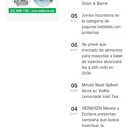
Grain & Barrel
05
Jumex incursiona en
la categoría de
AGO
yogures bebibles con
proteínas
05
Se prevé que
mercado de alimentos
AGO
para mascotas a base
de insectos alcanzará
los 4,000 mdd en
2036
05
Minute Maid Spiked
lanza su Vodka
AGO
Lemonade Iced Tea
04
HEINEKEN México y
Ecolana presentan
AGO
campaña que busca
incentivar la