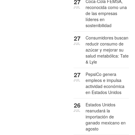
27
Coca-Cola FEMSA,
reconocida como una
JUL
de las empresas
líderes en
sostenibilidad
27
Consumidores buscan
reducir consumo de
JUL
azúcar y mejorar su
salud metabólica: Tate
& Lyle
27
PepsiCo genera
empleos e impulsa
JUL
actividad económica
en Estados Unidos
26
Estados Unidos
reanudará la
JUL
importación de
ganado mexicano en
agosto