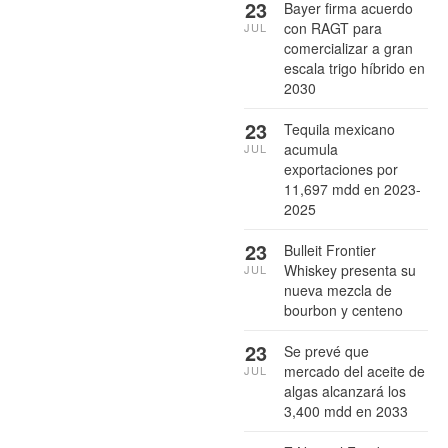
23
Bayer firma acuerdo
con RAGT para
JUL
comercializar a gran
escala trigo híbrido en
2030
23
Tequila mexicano
acumula
JUL
exportaciones por
11,697 mdd en 2023-
2025
23
Bulleit Frontier
Whiskey presenta su
JUL
nueva mezcla de
bourbon y centeno
23
Se prevé que
mercado del aceite de
JUL
algas alcanzará los
3,400 mdd en 2033