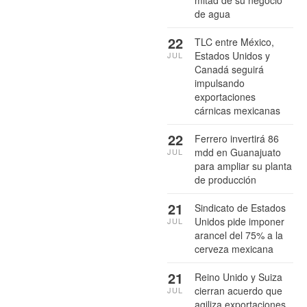
mitad de su negocio
de agua
22
TLC entre México,
Estados Unidos y
JUL
Canadá seguirá
impulsando
exportaciones
cárnicas mexicanas
22
Ferrero invertirá 86
mdd en Guanajuato
JUL
para ampliar su planta
de producción
21
Sindicato de Estados
Unidos pide imponer
JUL
arancel del 75% a la
cerveza mexicana
21
Reino Unido y Suiza
cierran acuerdo que
JUL
agiliza exportaciones