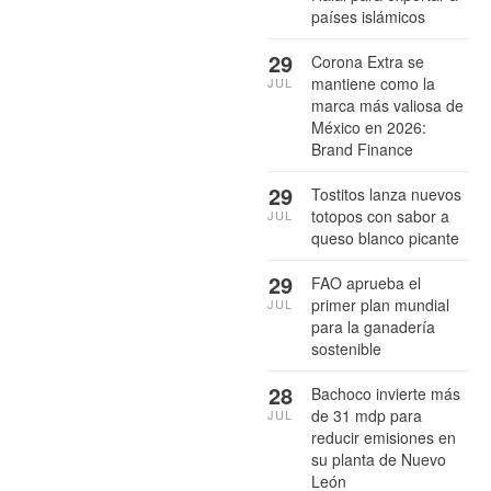
países islámicos
29
Corona Extra se
mantiene como la
JUL
marca más valiosa de
México en 2026:
Brand Finance
29
Tostitos lanza nuevos
totopos con sabor a
JUL
queso blanco picante
29
FAO aprueba el
primer plan mundial
JUL
para la ganadería
sostenible
28
Bachoco invierte más
de 31 mdp para
JUL
reducir emisiones en
su planta de Nuevo
León