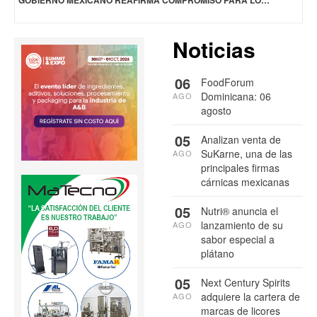
GOBIERNO MEXICANO REAFIRMA COMPROMISO PARA LOGRAR AUTOSUFICIENCIA ALIMENTARIA EN MAÍZ, FRIJOL, ARROZ Y LECHE
Noticias
06
FoodForum
Dominicana: 06
AGO
agosto
05
Analizan venta de
SuKarne, una de las
AGO
principales firmas
cárnicas mexicanas
05
Nutri® anuncia el
lanzamiento de su
AGO
sabor especial a
plátano
05
Next Century Spirits
adquiere la cartera de
AGO
marcas de licores