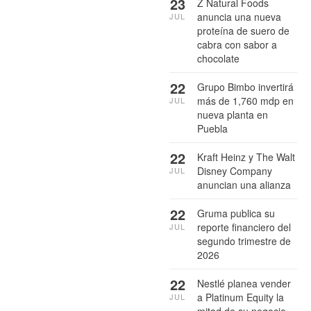
23
Z Natural Foods
anuncia una nueva
JUL
proteína de suero de
cabra con sabor a
chocolate
22
Grupo Bimbo invertirá
más de 1,760 mdp en
JUL
nueva planta en
Puebla
22
Kraft Heinz y The Walt
Disney Company
JUL
anuncian una alianza
22
Gruma publica su
reporte financiero del
JUL
segundo trimestre de
2026
22
Nestlé planea vender
a Platinum Equity la
JUL