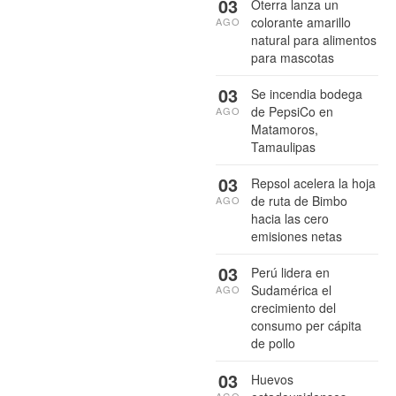
03
Oterra lanza un
colorante amarillo
AGO
natural para alimentos
para mascotas
03
Se incendia bodega
de PepsiCo en
AGO
Matamoros,
Tamaulipas
03
Repsol acelera la hoja
de ruta de Bimbo
AGO
hacia las cero
emisiones netas
03
Perú lidera en
Sudamérica el
AGO
crecimiento del
consumo per cápita
de pollo
03
Huevos