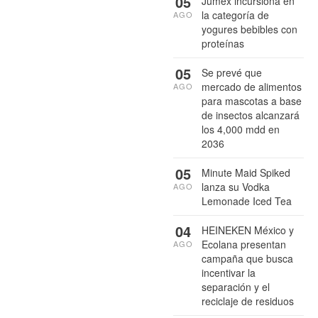
05
Jumex incursiona en
la categoría de
AGO
yogures bebibles con
proteínas
05
Se prevé que
mercado de alimentos
AGO
para mascotas a base
de insectos alcanzará
los 4,000 mdd en
2036
05
Minute Maid Spiked
lanza su Vodka
AGO
Lemonade Iced Tea
04
HEINEKEN México y
Ecolana presentan
AGO
campaña que busca
incentivar la
separación y el
reciclaje de residuos