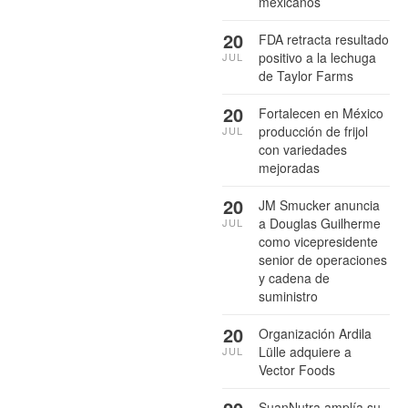
mexicanos
20
FDA retracta resultado
positivo a la lechuga
JUL
de Taylor Farms
20
Fortalecen en México
producción de frijol
JUL
con variedades
mejoradas
20
JM Smucker anuncia
a Douglas Guilherme
JUL
como vicepresidente
senior de operaciones
y cadena de
suministro
20
Organización Ardila
Lülle adquiere a
JUL
Vector Foods
SuanNutra amplía su