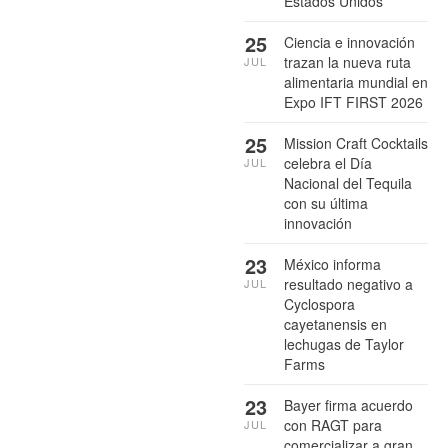
Estados Unidos
25
Ciencia e innovación
trazan la nueva ruta
JUL
alimentaria mundial en
Expo IFT FIRST 2026
25
Mission Craft Cocktails
celebra el Día
JUL
Nacional del Tequila
con su última
innovación
23
México informa
resultado negativo a
JUL
Cyclospora
cayetanensis en
lechugas de Taylor
Farms
23
Bayer firma acuerdo
con RAGT para
JUL
comercializar a gran