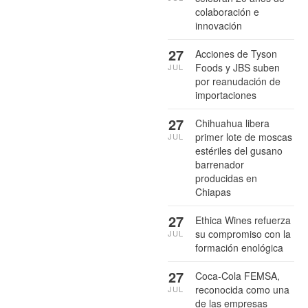
colaboración e
innovación
27
Acciones de Tyson
Foods y JBS suben
JUL
por reanudación de
importaciones
27
Chihuahua libera
primer lote de moscas
JUL
estériles del gusano
barrenador
producidas en
Chiapas
27
Ethica Wines refuerza
su compromiso con la
JUL
formación enológica
27
Coca-Cola FEMSA,
reconocida como una
JUL
de las empresas