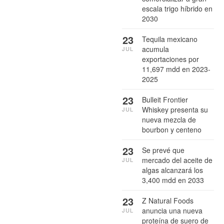
escala trigo híbrido en
2030
23
Tequila mexicano
acumula
JUL
exportaciones por
11,697 mdd en 2023-
2025
23
Bulleit Frontier
Whiskey presenta su
JUL
nueva mezcla de
bourbon y centeno
23
Se prevé que
mercado del aceite de
JUL
algas alcanzará los
3,400 mdd en 2033
23
Z Natural Foods
anuncia una nueva
JUL
proteína de suero de