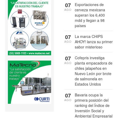
07
Exportaciones de
cerveza mexicana
AGO
superan los 6,400
mdd y llegan a 98
países
07
La marca CHIPS
AHOY! lanza su primer
AGO
sabor misterioso
07
Cofepris investiga
planta empacadora de
AGO
chiles jalapeños en
Nuevo León por brote
de salmonela en
Estados Unidos
07
Bavaria ocupa la
primera posición del
AGO
ranking del Índice de
Inversión Social y
Ambiental Empresarial