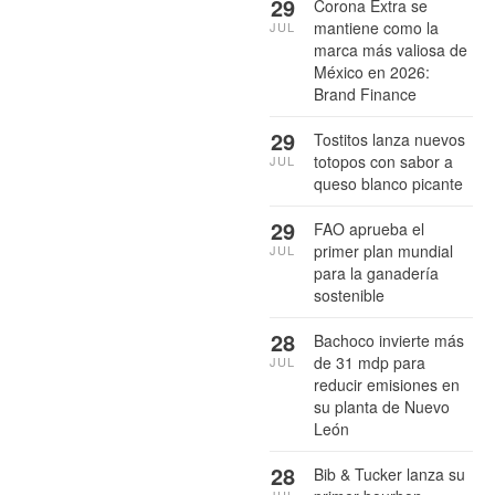
29
Corona Extra se
mantiene como la
JUL
marca más valiosa de
México en 2026:
Brand Finance
29
Tostitos lanza nuevos
totopos con sabor a
JUL
queso blanco picante
29
FAO aprueba el
primer plan mundial
JUL
para la ganadería
sostenible
28
Bachoco invierte más
de 31 mdp para
JUL
reducir emisiones en
su planta de Nuevo
León
28
Bib & Tucker lanza su