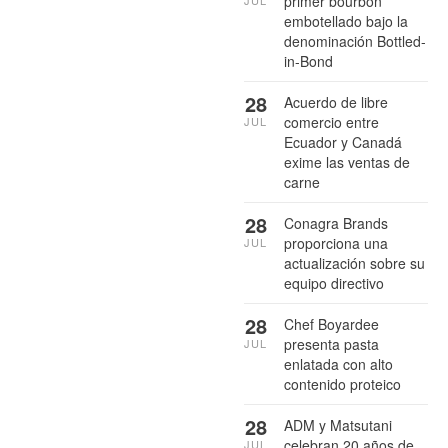
primer bourbon
JUL
embotellado bajo la
denominación Bottled-
in-Bond
28
Acuerdo de libre
comercio entre
JUL
Ecuador y Canadá
exime las ventas de
carne
28
Conagra Brands
proporciona una
JUL
actualización sobre su
equipo directivo
28
Chef Boyardee
presenta pasta
JUL
enlatada con alto
contenido proteico
28
ADM y Matsutani
celebran 20 años de
JUL