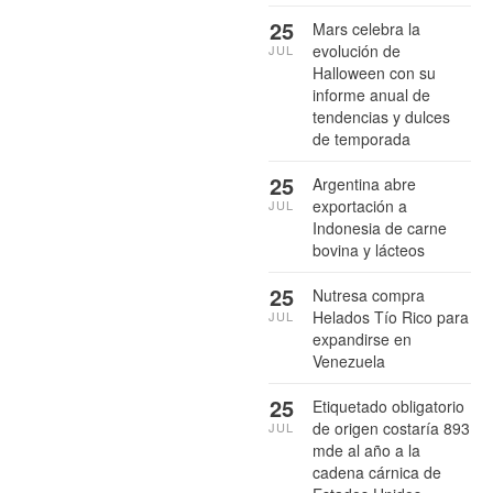
25
Mars celebra la
evolución de
JUL
Halloween con su
informe anual de
tendencias y dulces
de temporada
25
Argentina abre
exportación a
JUL
Indonesia de carne
bovina y lácteos
25
Nutresa compra
Helados Tío Rico para
JUL
expandirse en
Venezuela
25
Etiquetado obligatorio
de origen costaría 893
JUL
mde al año a la
cadena cárnica de