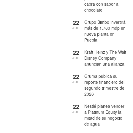
cabra con sabor a
chocolate
22
Grupo Bimbo invertirá
más de 1,760 mdp en
JUL
nueva planta en
Puebla
22
Kraft Heinz y The Walt
Disney Company
JUL
anuncian una alianza
22
Gruma publica su
reporte financiero del
JUL
segundo trimestre de
2026
22
Nestlé planea vender
a Platinum Equity la
JUL
mitad de su negocio
de agua