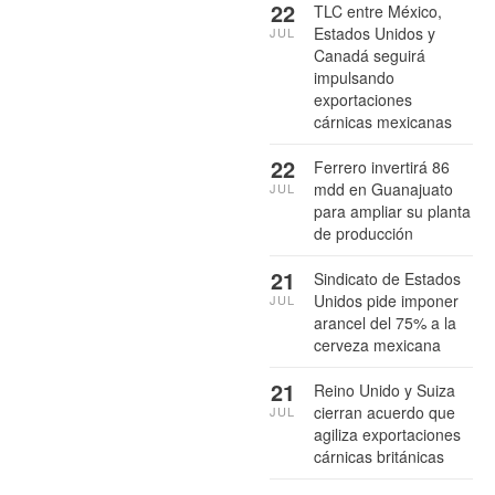
22
TLC entre México,
Estados Unidos y
JUL
Canadá seguirá
impulsando
exportaciones
cárnicas mexicanas
22
Ferrero invertirá 86
mdd en Guanajuato
JUL
para ampliar su planta
de producción
21
Sindicato de Estados
Unidos pide imponer
JUL
arancel del 75% a la
cerveza mexicana
21
Reino Unido y Suiza
cierran acuerdo que
JUL
agiliza exportaciones
cárnicas británicas