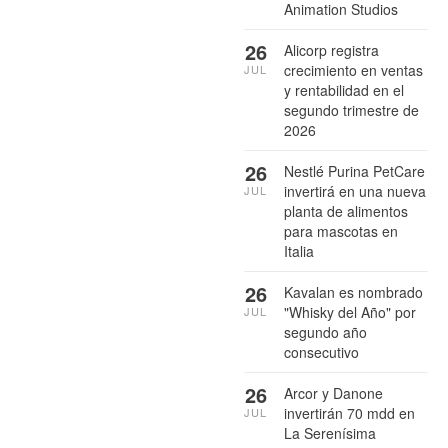
Animation Studios
26
Alicorp registra
crecimiento en ventas
JUL
y rentabilidad en el
segundo trimestre de
2026
26
Nestlé Purina PetCare
invertirá en una nueva
JUL
planta de alimentos
para mascotas en
Italia
26
Kavalan es nombrado
"Whisky del Año" por
JUL
segundo año
consecutivo
26
Arcor y Danone
invertirán 70 mdd en
JUL
La Serenísima