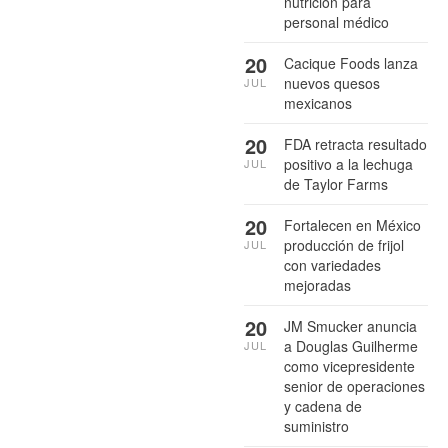
nutrición para
personal médico
20
Cacique Foods lanza
nuevos quesos
JUL
mexicanos
20
FDA retracta resultado
positivo a la lechuga
JUL
de Taylor Farms
20
Fortalecen en México
producción de frijol
JUL
con variedades
mejoradas
20
JM Smucker anuncia
a Douglas Guilherme
JUL
como vicepresidente
senior de operaciones
y cadena de
suministro