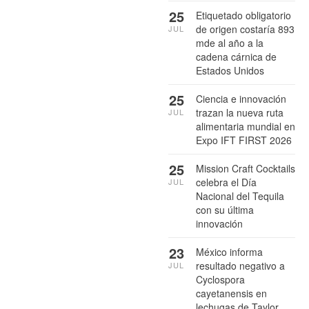
25
Etiquetado obligatorio
de origen costaría 893
JUL
mde al año a la
cadena cárnica de
Estados Unidos
25
Ciencia e innovación
trazan la nueva ruta
JUL
alimentaria mundial en
Expo IFT FIRST 2026
25
Mission Craft Cocktails
celebra el Día
JUL
Nacional del Tequila
con su última
innovación
23
México informa
resultado negativo a
JUL
Cyclospora
cayetanensis en
lechugas de Taylor