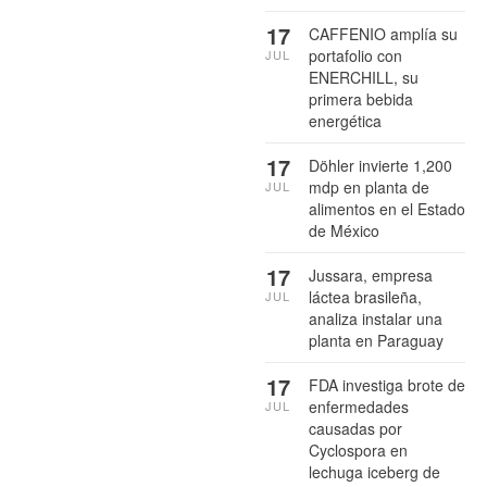
17
CAFFENIO amplía su
portafolio con
JUL
ENERCHILL, su
primera bebida
energética
17
Döhler invierte 1,200
mdp en planta de
JUL
alimentos en el Estado
de México
17
Jussara, empresa
láctea brasileña,
JUL
analiza instalar una
planta en Paraguay
17
FDA investiga brote de
enfermedades
JUL
causadas por
Cyclospora en
lechuga iceberg de