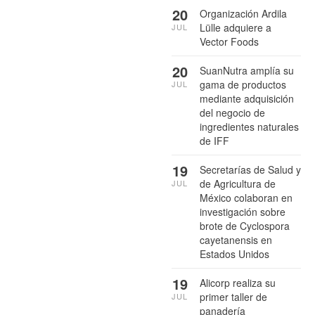
20
Organización Ardila
Lülle adquiere a
JUL
Vector Foods
20
SuanNutra amplía su
gama de productos
JUL
mediante adquisición
del negocio de
ingredientes naturales
de IFF
19
Secretarías de Salud y
de Agricultura de
JUL
México colaboran en
investigación sobre
brote de Cyclospora
cayetanensis en
Estados Unidos
19
Alicorp realiza su
primer taller de
JUL
panadería