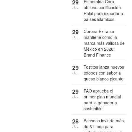
29
Esmeralda Corp.
obtiene certificación
JUL
Halal para exportar a
países islámicos
29
Corona Extra se
mantiene como la
JUL
marca más valiosa de
México en 2026:
Brand Finance
29
Tostitos lanza nuevos
totopos con sabor a
JUL
queso blanco picante
29
FAO aprueba el
primer plan mundial
JUL
para la ganadería
sostenible
28
Bachoco invierte más
de 31 mdp para
JUL