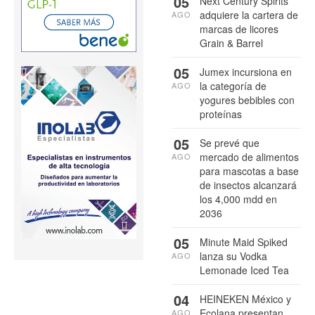
05
Next Century Spirits
adquiere la cartera de
AGO
marcas de licores
Grain & Barrel
05
Jumex incursiona en
la categoría de
AGO
yogures bebibles con
proteínas
05
Se prevé que
mercado de alimentos
AGO
para mascotas a base
de insectos alcanzará
los 4,000 mdd en
2036
05
Minute Maid Spiked
lanza su Vodka
AGO
Lemonade Iced Tea
04
HEINEKEN México y
Ecolana presentan
AGO