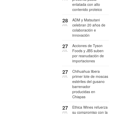
enlatada con alto
contenido proteico
28
ADM y Matsutani
celebran 20 años de
JUL
colaboración e
innovación
27
Acciones de Tyson
Foods y JBS suben
JUL
por reanudación de
importaciones
27
Chihuahua libera
primer lote de moscas
JUL
estériles del gusano
barrenador
producidas en
Chiapas
27
Ethica Wines refuerza
su compromiso con la
JUL