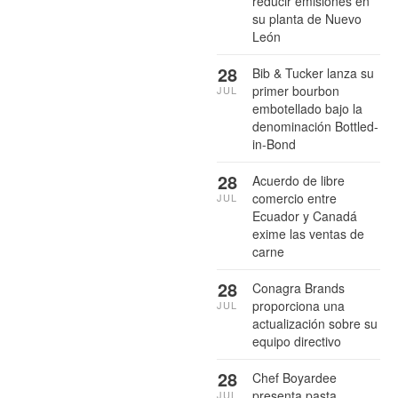
reducir emisiones en
su planta de Nuevo
León
28
Bib & Tucker lanza su
primer bourbon
JUL
embotellado bajo la
denominación Bottled-
in-Bond
28
Acuerdo de libre
comercio entre
JUL
Ecuador y Canadá
exime las ventas de
carne
28
Conagra Brands
proporciona una
JUL
actualización sobre su
equipo directivo
28
Chef Boyardee
presenta pasta
JUL