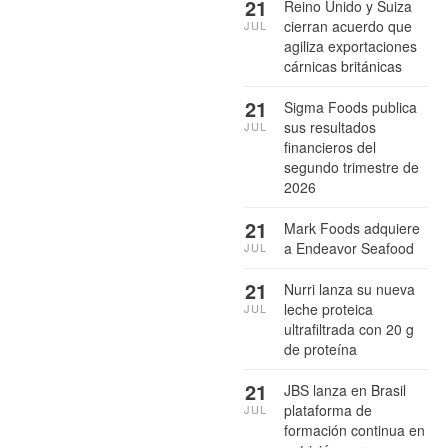
21
Reino Unido y Suiza
cierran acuerdo que
JUL
agiliza exportaciones
cárnicas británicas
21
Sigma Foods publica
sus resultados
JUL
financieros del
segundo trimestre de
2026
21
Mark Foods adquiere
a Endeavor Seafood
JUL
21
Nurri lanza su nueva
leche proteica
JUL
ultrafiltrada con 20 g
de proteína
21
JBS lanza en Brasil
plataforma de
JUL
formación continua en