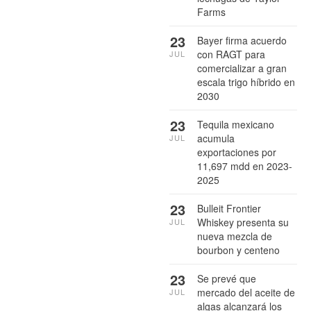
Farms
23
Bayer firma acuerdo
con RAGT para
JUL
comercializar a gran
escala trigo híbrido en
2030
23
Tequila mexicano
acumula
JUL
exportaciones por
11,697 mdd en 2023-
2025
23
Bulleit Frontier
Whiskey presenta su
JUL
nueva mezcla de
bourbon y centeno
23
Se prevé que
mercado del aceite de
JUL
algas alcanzará los