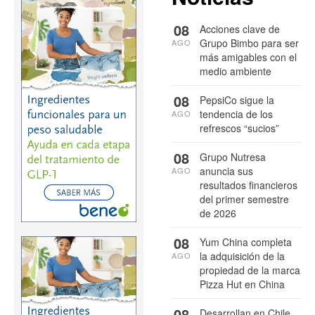
08
Acciones clave de
Grupo Bimbo para ser
AGO
más amigables con el
medio ambiente
08
PepsiCo sigue la
tendencia de los
AGO
refrescos “sucios”
08
Grupo Nutresa
anuncia sus
AGO
resultados financieros
del primer semestre
de 2026
08
Yum China completa
la adquisición de la
AGO
propiedad de la marca
Pizza Hut en China
08
Desarrollan en Chile