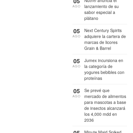
05
Nutri® anuncia el
lanzamiento de su
AGO
sabor especial a
plátano
05
Next Century Spirits
adquiere la cartera de
AGO
marcas de licores
Grain & Barrel
05
Jumex incursiona en
la categoría de
AGO
yogures bebibles con
proteínas
05
Se prevé que
mercado de alimentos
AGO
para mascotas a base
de insectos alcanzará
los 4,000 mdd en
2036
05
Minute Maid Spiked