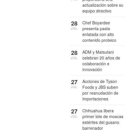
actualización sobre su
equipo directivo
28
Chef Boyardee
presenta pasta
JUL
enlatada con alto
contenido proteico
28
ADM y Matsutani
celebran 20 años de
JUL
colaboración e
innovación
27
Acciones de Tyson
Foods y JBS suben
JUL
por reanudación de
importaciones
27
Chihuahua libera
primer lote de moscas
JUL
estériles del gusano
barrenador