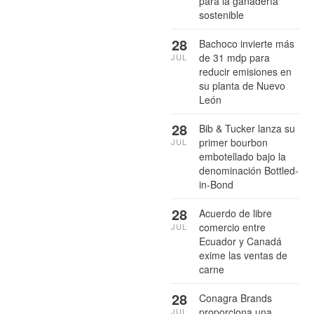
para la ganadería
sostenible
28
Bachoco invierte más
de 31 mdp para
JUL
reducir emisiones en
su planta de Nuevo
León
28
Bib & Tucker lanza su
primer bourbon
JUL
embotellado bajo la
denominación Bottled-
in-Bond
28
Acuerdo de libre
comercio entre
JUL
Ecuador y Canadá
exime las ventas de
carne
28
Conagra Brands
proporciona una
JUL