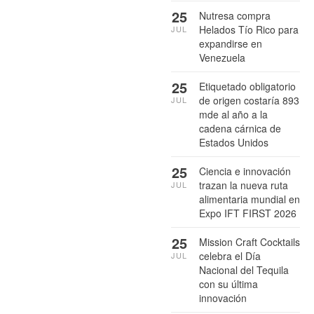
25
Nutresa compra
Helados Tío Rico para
JUL
expandirse en
Venezuela
25
Etiquetado obligatorio
de origen costaría 893
JUL
mde al año a la
cadena cárnica de
Estados Unidos
25
Ciencia e innovación
trazan la nueva ruta
JUL
alimentaria mundial en
Expo IFT FIRST 2026
25
Mission Craft Cocktails
celebra el Día
JUL
Nacional del Tequila
con su última
innovación