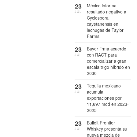
23
México informa
resultado negativo a
JUL
Cyclospora
cayetanensis en
lechugas de Taylor
Farms
23
Bayer firma acuerdo
con RAGT para
JUL
comercializar a gran
escala trigo híbrido en
2030
23
Tequila mexicano
acumula
JUL
exportaciones por
11,697 mdd en 2023-
2025
23
Bulleit Frontier
Whiskey presenta su
JUL
nueva mezcla de