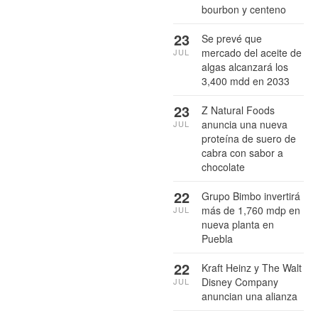
bourbon y centeno
23
Se prevé que
mercado del aceite de
JUL
algas alcanzará los
3,400 mdd en 2033
23
Z Natural Foods
anuncia una nueva
JUL
proteína de suero de
cabra con sabor a
chocolate
22
Grupo Bimbo invertirá
más de 1,760 mdp en
JUL
nueva planta en
Puebla
22
Kraft Heinz y The Walt
Disney Company
JUL
anuncian una alianza