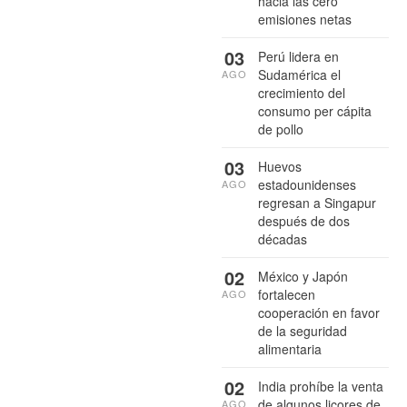
hacia las cero
emisiones netas
03
Perú lidera en
Sudamérica el
AGO
crecimiento del
consumo per cápita
de pollo
03
Huevos
estadounidenses
AGO
regresan a Singapur
después de dos
décadas
02
México y Japón
fortalecen
AGO
cooperación en favor
de la seguridad
alimentaria
02
India prohíbe la venta
de algunos licores de
AGO