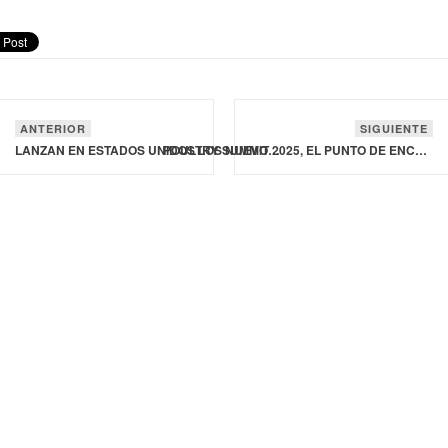
ANTERIOR
SIGUIENTE
LANZAN EN ESTADOS UNIDOS LOS NUEVOS M&M'S DE CACAHUATE TOSTADO CON MIEL
POULTRY SUMMIT 2025, EL PUNTO DE ENCUENTRO ENTRE CARGILL Y LA INDUSTRIA AVÍCOLA MEXICANA