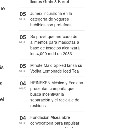
licores Grain & Barrel
que
05
Jumex incursiona en la
categoría de yogures
AGO
bebibles con proteínas
05
Se prevé que mercado de
alimentos para mascotas a
AGO
base de insectos alcanzará
los 4,000 mdd en 2036
05
Minute Maid Spiked lanza su
ás
Vodka Lemonade Iced Tea
AGO
04
as
HEINEKEN México y Ecolana
presentan campaña que
AGO
busca incentivar la
el
separación y el reciclaje de
residuos
04
Fundación Alsea abre
convocatoria para impulsar
AGO