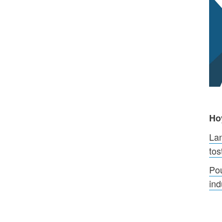
Ho
La
tos
Pou
ind