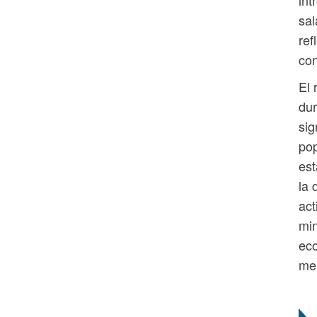
sal
ref
co
El 
dur
sig
pop
est
la 
act
min
eco
mer