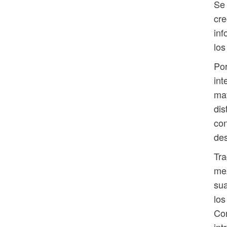
Se 
cre
inf
los
Por
int
mat
dis
con
des
Tra
mez
sua
los
Con
int