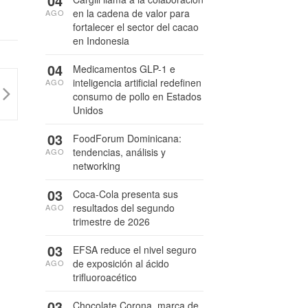
04
en la cadena de valor para
AGO
fortalecer el sector del cacao
en Indonesia
04
Medicamentos GLP-1 e
inteligencia artificial redefinen
AGO
consumo de pollo en Estados
Unidos
03
FoodForum Dominicana:
tendencias, análisis y
AGO
networking
03
Coca-Cola presenta sus
resultados del segundo
AGO
trimestre de 2026
03
EFSA reduce el nivel seguro
de exposición al ácido
AGO
trifluoroacético
03
Chocolate Corona, marca de