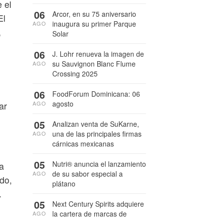
 el
06
Arcor, en su 75 aniversario
El
inaugura su primer Parque
AGO
,
Solar
06
J. Lohr renueva la imagen de
su Sauvignon Blanc Flume
AGO
Crossing 2025
06
FoodForum Dominicana: 06
agosto
ar
AGO
05
Analizan venta de SuKarne,
una de las principales firmas
AGO
cárnicas mexicanas
05
Nutri® anuncia el lanzamiento
a
de su sabor especial a
AGO
do,
plátano
.
05
Next Century Spirits adquiere
la cartera de marcas de
AGO