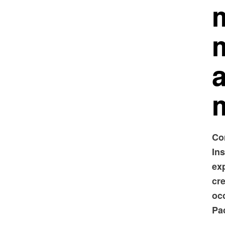
a
Co
In
ex
cre
oc
Pac