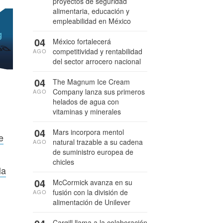
proyectos de seguridad
alimentaria, educación y
empleabilidad en México
04
México fortalecerá
competitividad y rentabilidad
AGO
del sector arrocero nacional
04
The Magnum Ice Cream
Company lanza sus primeros
AGO
helados de agua con
vitaminas y minerales
04
Mars incorpora mentol
e
natural trazable a su cadena
AGO
de suministro europea de
chicles
la
04
McCormick avanza en su
fusión con la división de
AGO
alimentación de Unilever
Cargill llama a la colaboración