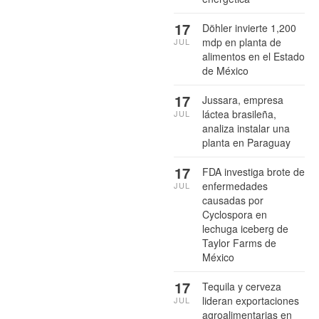
17
Döhler invierte 1,200
mdp en planta de
JUL
alimentos en el Estado
de México
17
Jussara, empresa
láctea brasileña,
JUL
analiza instalar una
planta en Paraguay
17
FDA investiga brote de
enfermedades
JUL
causadas por
Cyclospora en
lechuga iceberg de
Taylor Farms de
México
17
Tequila y cerveza
lideran exportaciones
JUL
agroalimentarias en