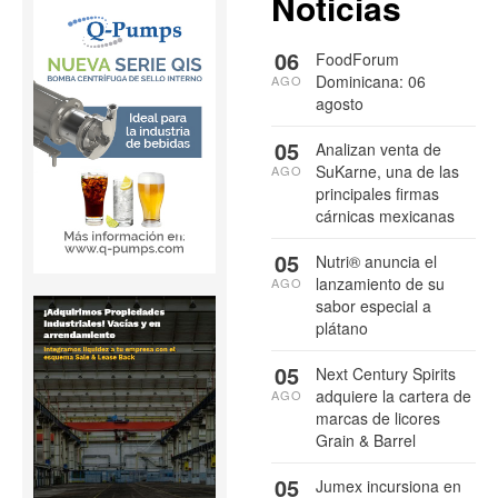
Noticias
06
FoodForum
Dominicana: 06
AGO
agosto
05
Analizan venta de
SuKarne, una de las
AGO
principales firmas
cárnicas mexicanas
05
Nutri® anuncia el
lanzamiento de su
AGO
sabor especial a
plátano
05
Next Century Spirits
adquiere la cartera de
AGO
marcas de licores
Grain & Barrel
05
Jumex incursiona en