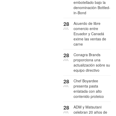
embotellado bajo la
denominación Bottled-
in-Bond
28
Acuerdo de libre
comercio entre
JUL
Ecuador y Canadá
exime las ventas de
carne
28
Conagra Brands
proporciona una
JUL
actualización sobre su
equipo directivo
28
Chef Boyardee
presenta pasta
JUL
enlatada con alto
contenido proteico
28
ADM y Matsutani
celebran 20 años de
JUL