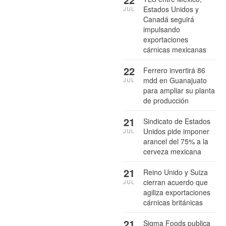
Estados Unidos y
JUL
Canadá seguirá
impulsando
exportaciones
cárnicas mexicanas
22
Ferrero invertirá 86
mdd en Guanajuato
JUL
para ampliar su planta
de producción
21
Sindicato de Estados
Unidos pide imponer
JUL
arancel del 75% a la
cerveza mexicana
21
Reino Unido y Suiza
cierran acuerdo que
JUL
agiliza exportaciones
cárnicas británicas
21
Sigma Foods publica