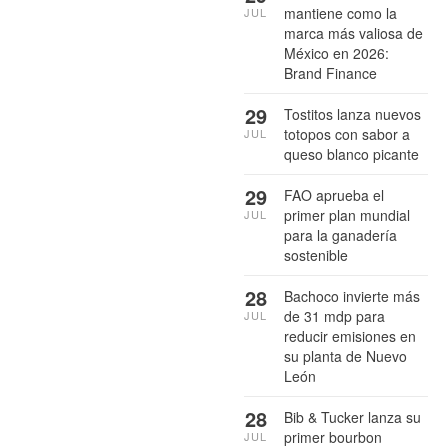
mantiene como la
JUL
marca más valiosa de
México en 2026:
Brand Finance
29
Tostitos lanza nuevos
totopos con sabor a
JUL
queso blanco picante
29
FAO aprueba el
primer plan mundial
JUL
para la ganadería
sostenible
28
Bachoco invierte más
de 31 mdp para
JUL
reducir emisiones en
su planta de Nuevo
León
28
Bib & Tucker lanza su
primer bourbon
JUL