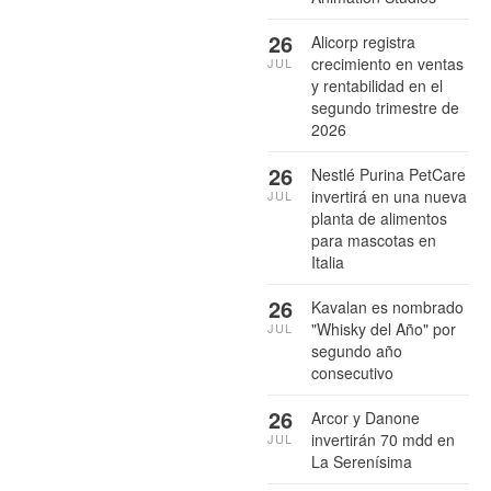
26
Alicorp registra
crecimiento en ventas
JUL
y rentabilidad en el
segundo trimestre de
2026
26
Nestlé Purina PetCare
invertirá en una nueva
JUL
planta de alimentos
para mascotas en
Italia
26
Kavalan es nombrado
"Whisky del Año" por
JUL
segundo año
consecutivo
26
Arcor y Danone
invertirán 70 mdd en
JUL
La Serenísima