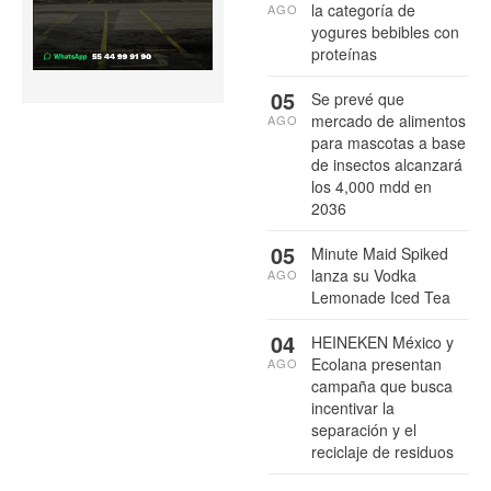
la categoría de
AGO
yogures bebibles con
proteínas
05
Se prevé que
mercado de alimentos
AGO
para mascotas a base
de insectos alcanzará
los 4,000 mdd en
2036
05
Minute Maid Spiked
lanza su Vodka
AGO
Lemonade Iced Tea
04
HEINEKEN México y
Ecolana presentan
AGO
campaña que busca
incentivar la
separación y el
reciclaje de residuos