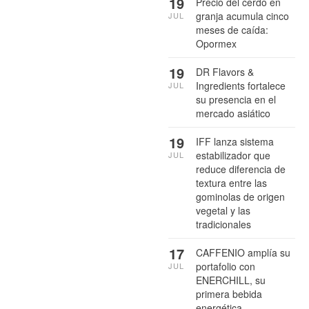
19
Precio del cerdo en
granja acumula cinco
JUL
meses de caída:
Opormex
19
DR Flavors &
Ingredients fortalece
JUL
su presencia en el
mercado asiático
19
IFF lanza sistema
estabilizador que
JUL
reduce diferencia de
textura entre las
gominolas de origen
vegetal y las
tradicionales
17
CAFFENIO amplía su
portafolio con
JUL
ENERCHILL, su
primera bebida
energética