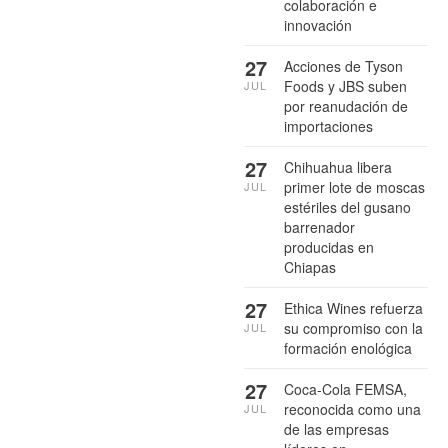
colaboración e
innovación
27
Acciones de Tyson
Foods y JBS suben
JUL
por reanudación de
importaciones
27
Chihuahua libera
primer lote de moscas
JUL
estériles del gusano
barrenador
producidas en
Chiapas
27
Ethica Wines refuerza
su compromiso con la
JUL
formación enológica
27
Coca-Cola FEMSA,
reconocida como una
JUL
de las empresas