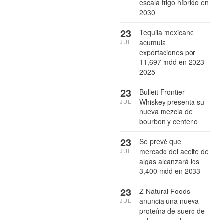
escala trigo híbrido en
2030
23
Tequila mexicano
acumula
JUL
exportaciones por
11,697 mdd en 2023-
2025
23
Bulleit Frontier
Whiskey presenta su
JUL
nueva mezcla de
bourbon y centeno
23
Se prevé que
mercado del aceite de
JUL
algas alcanzará los
3,400 mdd en 2033
23
Z Natural Foods
anuncia una nueva
JUL
proteína de suero de