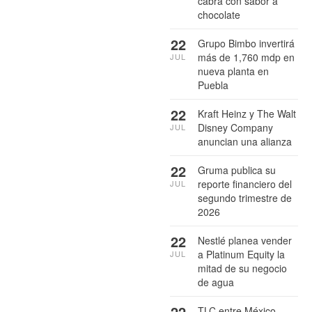
cabra con sabor a
chocolate
22
Grupo Bimbo invertirá
más de 1,760 mdp en
JUL
nueva planta en
Puebla
22
Kraft Heinz y The Walt
Disney Company
JUL
anuncian una alianza
22
Gruma publica su
reporte financiero del
JUL
segundo trimestre de
2026
22
Nestlé planea vender
a Platinum Equity la
JUL
mitad de su negocio
de agua
22
TLC entre México,