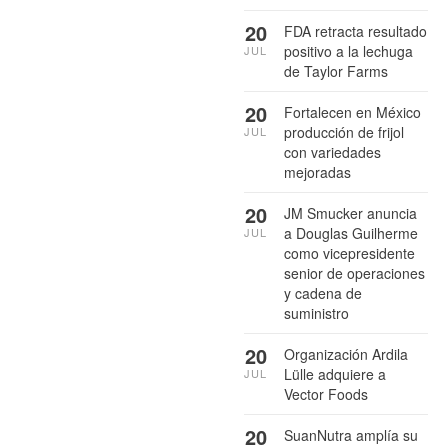
20
FDA retracta resultado
positivo a la lechuga
JUL
de Taylor Farms
20
Fortalecen en México
producción de frijol
JUL
con variedades
mejoradas
20
JM Smucker anuncia
a Douglas Guilherme
JUL
como vicepresidente
senior de operaciones
y cadena de
suministro
20
Organización Ardila
Lülle adquiere a
JUL
Vector Foods
20
SuanNutra amplía su