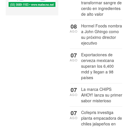
transformar sangre de
cerdo en ingredientes
de alto valor
08
Hormel Foods nombra
a John Ghingo como
AGO
su próximo director
ejecutivo
07
Exportaciones de
cerveza mexicana
AGO
superan los 6,400
mdd y llegan a 98
países
07
La marca CHIPS
AHOY! lanza su primer
AGO
sabor misterioso
07
Cofepris investiga
planta empacadora de
AGO
chiles jalapeños en