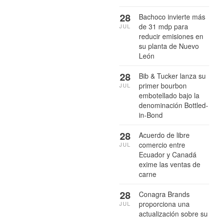
28
Bachoco invierte más
de 31 mdp para
JUL
reducir emisiones en
su planta de Nuevo
León
28
Bib & Tucker lanza su
primer bourbon
JUL
embotellado bajo la
denominación Bottled-
in-Bond
28
Acuerdo de libre
comercio entre
JUL
Ecuador y Canadá
exime las ventas de
carne
28
Conagra Brands
proporciona una
JUL
actualización sobre su