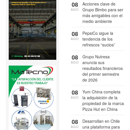
08
Acciones clave de
Grupo Bimbo para ser
AGO
más amigables con el
medio ambiente
08
PepsiCo sigue la
tendencia de los
AGO
refrescos “sucios”
08
Grupo Nutresa
anuncia sus
AGO
resultados financieros
del primer semestre
de 2026
08
Yum China completa
la adquisición de la
AGO
propiedad de la marca
Pizza Hut en China
08
Desarrollan en Chile
una plataforma para
AGO