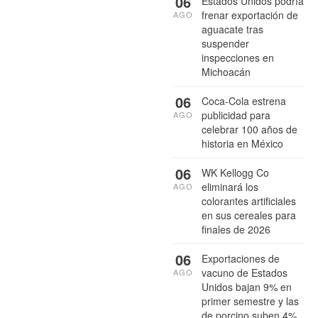
06
Estados Unidos podría
frenar exportación de
AGO
aguacate tras
suspender
inspecciones en
Michoacán
06
Coca-Cola estrena
publicidad para
AGO
celebrar 100 años de
historia en México
06
WK Kellogg Co
eliminará los
AGO
colorantes artificiales
en sus cereales para
finales de 2026
06
Exportaciones de
vacuno de Estados
AGO
Unidos bajan 9% en
primer semestre y las
de porcino suben 4%