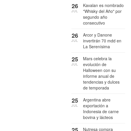
26
Kavalan es nombrado
"Whisky del Año" por
JUL
segundo año
consecutivo
26
Arcor y Danone
invertirán 70 mdd en
JUL
La Serenísima
25
Mars celebra la
evolución de
JUL
Halloween con su
informe anual de
tendencias y dulces
de temporada
25
Argentina abre
exportación a
JUL
Indonesia de carne
bovina y lácteos
25
Nutresa compra