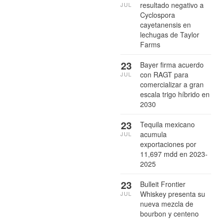
resultado negativo a
JUL
Cyclospora
cayetanensis en
lechugas de Taylor
Farms
23
Bayer firma acuerdo
con RAGT para
JUL
comercializar a gran
escala trigo híbrido en
2030
23
Tequila mexicano
acumula
JUL
exportaciones por
11,697 mdd en 2023-
2025
23
Bulleit Frontier
Whiskey presenta su
JUL
nueva mezcla de
bourbon y centeno