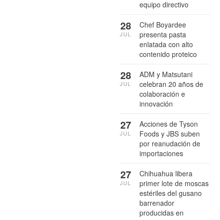
equipo directivo
28
Chef Boyardee
presenta pasta
JUL
enlatada con alto
contenido proteico
28
ADM y Matsutani
celebran 20 años de
JUL
colaboración e
innovación
27
Acciones de Tyson
Foods y JBS suben
JUL
por reanudación de
importaciones
27
Chihuahua libera
primer lote de moscas
JUL
estériles del gusano
barrenador
producidas en