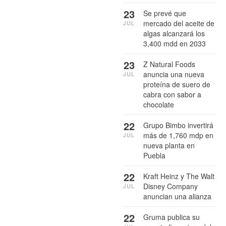
23
Se prevé que
mercado del aceite de
JUL
algas alcanzará los
3,400 mdd en 2033
23
Z Natural Foods
anuncia una nueva
JUL
proteína de suero de
cabra con sabor a
chocolate
22
Grupo Bimbo invertirá
más de 1,760 mdp en
JUL
nueva planta en
Puebla
22
Kraft Heinz y The Walt
Disney Company
JUL
anuncian una alianza
22
Gruma publica su