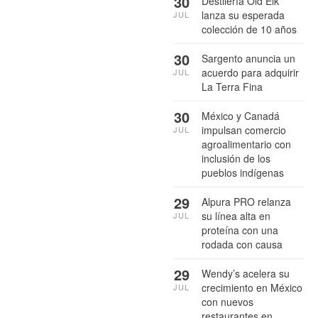
30
Destilería Old Elk
lanza su esperada
JUL
colección de 10 años
30
Sargento anuncia un
acuerdo para adquirir
JUL
La Terra Fina
30
México y Canadá
impulsan comercio
JUL
agroalimentario con
inclusión de los
pueblos indígenas
29
Alpura PRO relanza
su línea alta en
JUL
proteína con una
rodada con causa
29
Wendy’s acelera su
crecimiento en México
JUL
con nuevos
restaurantes en