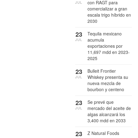
con RAGT para
JUL
comercializar a gran
escala trigo híbrido en
2030
23
Tequila mexicano
acumula
JUL
exportaciones por
11,697 mdd en 2023-
2025
23
Bulleit Frontier
Whiskey presenta su
JUL
nueva mezcla de
bourbon y centeno
23
Se prevé que
mercado del aceite de
JUL
algas alcanzará los
3,400 mdd en 2033
23
Z Natural Foods