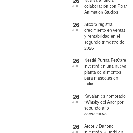
26
colaboración con Pixar
JUL
Animation Studios
26
Alicorp registra
crecimiento en ventas
JUL
y rentabilidad en el
segundo trimestre de
2026
26
Nestlé Purina PetCare
invertirá en una nueva
JUL
planta de alimentos
para mascotas en
Italia
26
Kavalan es nombrado
"Whisky del Año" por
JUL
segundo año
consecutivo
26
Arcor y Danone
invertirán 70 mdd en
JUL