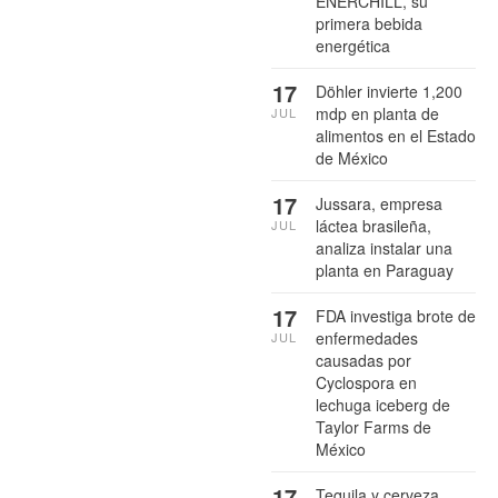
ENERCHILL, su
primera bebida
energética
17
Döhler invierte 1,200
mdp en planta de
JUL
alimentos en el Estado
de México
17
Jussara, empresa
láctea brasileña,
JUL
analiza instalar una
planta en Paraguay
17
FDA investiga brote de
enfermedades
JUL
causadas por
Cyclospora en
lechuga iceberg de
Taylor Farms de
México
17
Tequila y cerveza