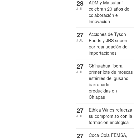
28
ADM y Matsutani
celebran 20 años de
JUL
colaboración e
innovación
27
Acciones de Tyson
Foods y JBS suben
JUL
por reanudación de
importaciones
27
Chihuahua libera
primer lote de moscas
JUL
estériles del gusano
barrenador
producidas en
Chiapas
27
Ethica Wines refuerza
su compromiso con la
JUL
formación enológica
27
Coca-Cola FEMSA,