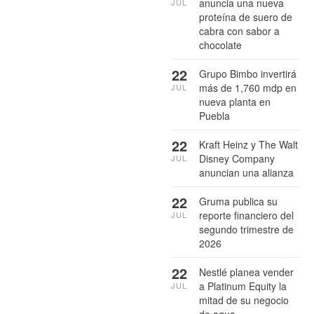
anuncia una nueva
JUL
proteína de suero de
cabra con sabor a
chocolate
22
Grupo Bimbo invertirá
más de 1,760 mdp en
JUL
nueva planta en
Puebla
22
Kraft Heinz y The Walt
Disney Company
JUL
anuncian una alianza
22
Gruma publica su
reporte financiero del
JUL
segundo trimestre de
2026
22
Nestlé planea vender
a Platinum Equity la
JUL
mitad de su negocio
de agua