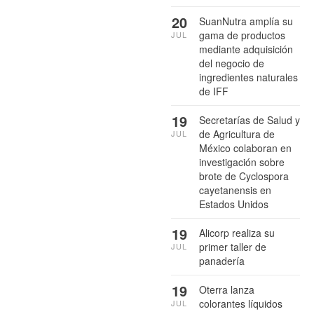
20
SuanNutra amplía su
gama de productos
JUL
mediante adquisición
del negocio de
ingredientes naturales
de IFF
19
Secretarías de Salud y
de Agricultura de
JUL
México colaboran en
investigación sobre
brote de Cyclospora
cayetanensis en
Estados Unidos
19
Alicorp realiza su
primer taller de
JUL
panadería
19
Oterra lanza
colorantes líquidos
JUL