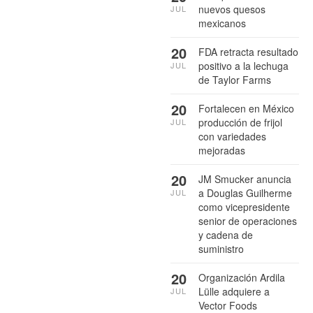
nuevos quesos
JUL
mexicanos
20
FDA retracta resultado
positivo a la lechuga
JUL
de Taylor Farms
20
Fortalecen en México
producción de frijol
JUL
con variedades
mejoradas
20
JM Smucker anuncia
a Douglas Guilherme
JUL
como vicepresidente
senior de operaciones
y cadena de
suministro
20
Organización Ardila
Lülle adquiere a
JUL
Vector Foods