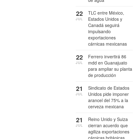
22
TLC entre México,
Estados Unidos y
JUL
Canadá seguirá
impulsando
exportaciones
cárnicas mexicanas
22
Ferrero invertirá 86
mdd en Guanajuato
JUL
para ampliar su planta
de producción
21
Sindicato de Estados
Unidos pide imponer
JUL
arancel del 75% a la
cerveza mexicana
21
Reino Unido y Suiza
cierran acuerdo que
JUL
agiliza exportaciones
cárnicas británicas