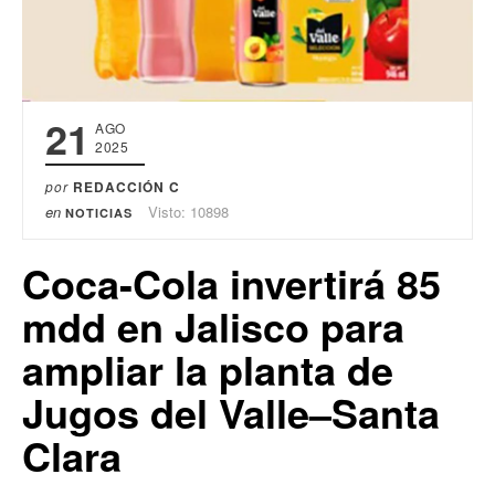
21
AGO
2025
por
REDACCIÓN C
en
Visto: 10898
NOTICIAS
Coca-Cola invertirá 85
mdd en Jalisco para
ampliar la planta de
Jugos del Valle–Santa
Clara