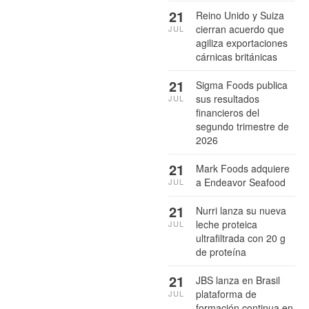
21
Reino Unido y Suiza
cierran acuerdo que
JUL
agiliza exportaciones
cárnicas británicas
21
Sigma Foods publica
sus resultados
JUL
financieros del
segundo trimestre de
2026
21
Mark Foods adquiere
a Endeavor Seafood
JUL
21
Nurri lanza su nueva
leche proteica
JUL
ultrafiltrada con 20 g
de proteína
21
JBS lanza en Brasil
plataforma de
JUL
formación continua en