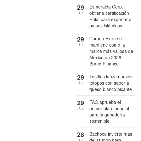
29
Esmeralda Corp.
obtiene certificación
JUL
Halal para exportar a
países islámicos
29
Corona Extra se
mantiene como la
JUL
marca más valiosa de
México en 2026:
Brand Finance
29
Tostitos lanza nuevos
totopos con sabor a
JUL
queso blanco picante
29
FAO aprueba el
primer plan mundial
JUL
para la ganadería
sostenible
28
Bachoco invierte más
de 31 mdp para
JUL