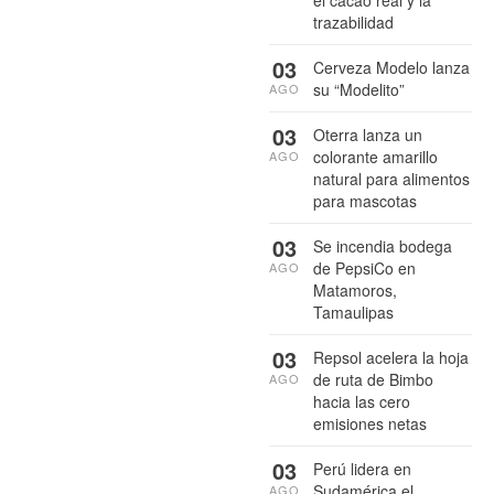
trazabilidad
03
Cerveza Modelo lanza
su “Modelito”
AGO
03
Oterra lanza un
colorante amarillo
AGO
natural para alimentos
para mascotas
03
Se incendia bodega
de PepsiCo en
AGO
Matamoros,
Tamaulipas
03
Repsol acelera la hoja
de ruta de Bimbo
AGO
hacia las cero
emisiones netas
03
Perú lidera en
Sudamérica el
AGO