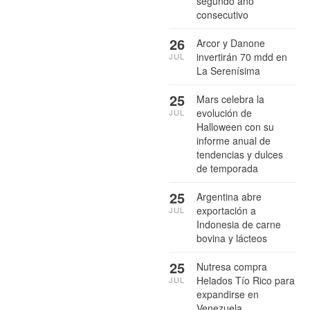
segundo año
consecutivo
26
Arcor y Danone
invertirán 70 mdd en
JUL
La Serenísima
25
Mars celebra la
evolución de
JUL
Halloween con su
informe anual de
tendencias y dulces
de temporada
25
Argentina abre
exportación a
JUL
Indonesia de carne
bovina y lácteos
25
Nutresa compra
Helados Tío Rico para
JUL
expandirse en
Venezuela