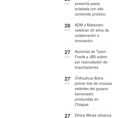
presenta pasta
JUL
enlatada con alto
contenido proteico
28
ADM y Matsutani
celebran 20 años de
JUL
colaboración e
innovación
27
Acciones de Tyson
Foods y JBS suben
JUL
por reanudación de
importaciones
27
Chihuahua libera
primer lote de moscas
JUL
estériles del gusano
barrenador
producidas en
Chiapas
27
Ethica Wines refuerza