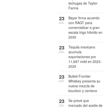
lechugas de Taylor
Farms
23
Bayer firma acuerdo
con RAGT para
JUL
comercializar a gran
escala trigo híbrido en
2030
23
Tequila mexicano
acumula
JUL
exportaciones por
11,697 mdd en 2023-
2025
23
Bulleit Frontier
Whiskey presenta su
JUL
nueva mezcla de
bourbon y centeno
23
Se prevé que
mercado del aceite de
JUL