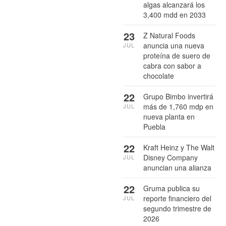
algas alcanzará los
3,400 mdd en 2033
23
Z Natural Foods
anuncia una nueva
JUL
proteína de suero de
cabra con sabor a
chocolate
22
Grupo Bimbo invertirá
más de 1,760 mdp en
JUL
nueva planta en
Puebla
22
Kraft Heinz y The Walt
Disney Company
JUL
anuncian una alianza
22
Gruma publica su
reporte financiero del
JUL
segundo trimestre de
2026