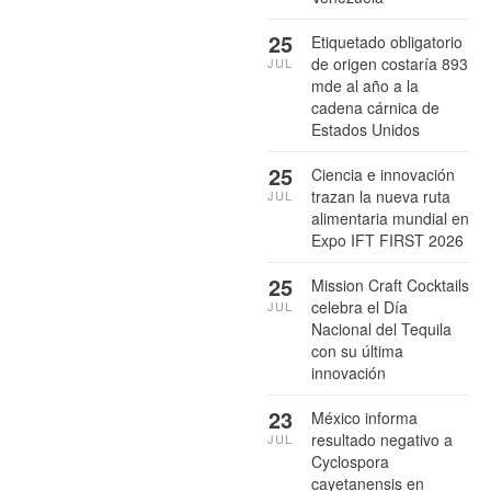
25
Etiquetado obligatorio
de origen costaría 893
JUL
mde al año a la
cadena cárnica de
Estados Unidos
25
Ciencia e innovación
trazan la nueva ruta
JUL
alimentaria mundial en
Expo IFT FIRST 2026
25
Mission Craft Cocktails
celebra el Día
JUL
Nacional del Tequila
con su última
innovación
23
México informa
resultado negativo a
JUL
Cyclospora
cayetanensis en