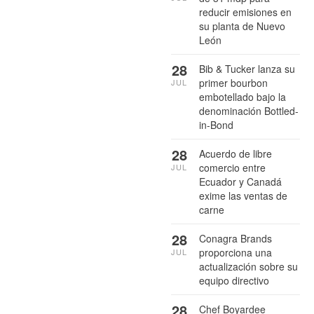
reducir emisiones en
su planta de Nuevo
León
28
Bib & Tucker lanza su
primer bourbon
JUL
embotellado bajo la
denominación Bottled-
in-Bond
28
Acuerdo de libre
comercio entre
JUL
Ecuador y Canadá
exime las ventas de
carne
28
Conagra Brands
proporciona una
JUL
actualización sobre su
equipo directivo
28
Chef Boyardee