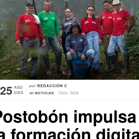
25
por
REDACCIÓN C
AGO
2025
en
Visto: 5636
NOTICIAS
Postobón impulsa
a formación digita