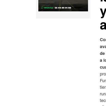
y
a
Co
av
de
a l
cua
pro
Fun
tie
rur
tec