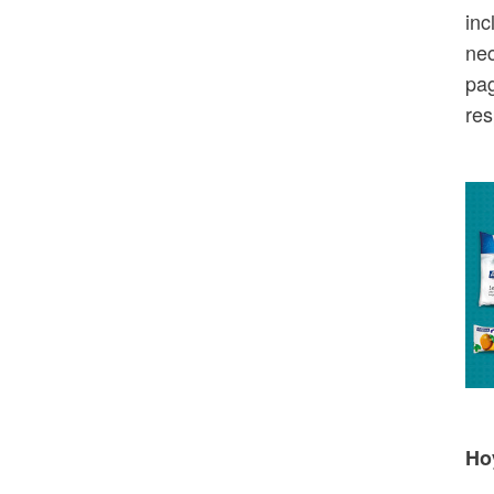
inc
nec
pag
res
Ho