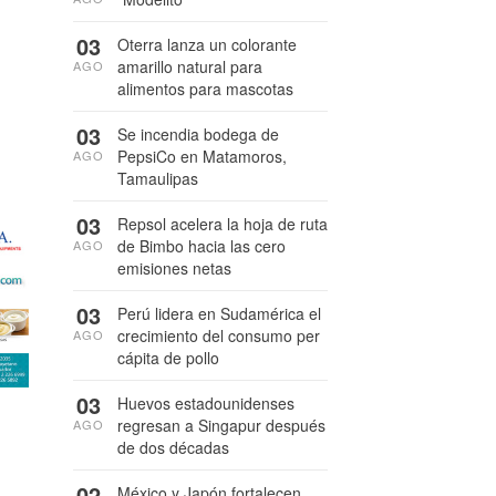
03
Oterra lanza un colorante
amarillo natural para
AGO
alimentos para mascotas
03
Se incendia bodega de
PepsiCo en Matamoros,
AGO
Tamaulipas
03
Repsol acelera la hoja de ruta
de Bimbo hacia las cero
AGO
emisiones netas
03
Perú lidera en Sudamérica el
crecimiento del consumo per
AGO
cápita de pollo
03
Huevos estadounidenses
regresan a Singapur después
AGO
de dos décadas
02
México y Japón fortalecen