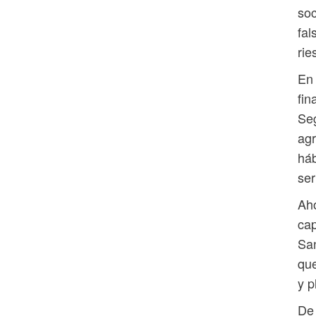
soc
fa
rie
En 
fin
Seg
agr
háb
ser
Aho
cap
San
que
y p
De 