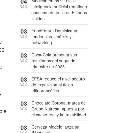
04
Medicamentos GLP-1 e
inteligencia artificial redefinen
AGO
consumo de pollo en Estados
Unidos
03
FoodForum Dominicana:
n
tendencias, análisis y
AGO
e
networking
60
03
Coca-Cola presenta sus
resultados del segundo
AGO
de
trimestre de 2026
03
EFSA reduce el nivel seguro
de exposición al ácido
AGO
trifluoroacético
y
03
Chocolate Corona, marca de
Grupo Nutresa, apuesta por
AGO
ble
el cacao real y la trazabilidad
03
Cerveza Modelo lanza su
“Modelito”
AGO