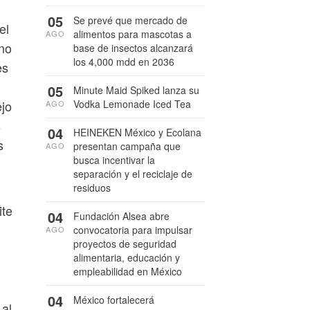
05
Se prevé que mercado de
el
alimentos para mascotas a
AGO
 no
base de insectos alcanzará
los 4,000 mdd en 2036
es
05
Minute Maid Spiked lanza su
Vodka Lemonade Iced Tea
ejo
AGO
s
04
HEINEKEN México y Ecolana
s
presentan campaña que
AGO
busca incentivar la
separación y el reciclaje de
residuos
ite
04
Fundación Alsea abre
convocatoria para impulsar
AGO
proyectos de seguridad
alimentaria, educación y
empleabilidad en México
04
México fortalecerá
 al