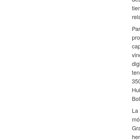
tie
rel
Par
pro
cap
vin
dig
ten
350
Hui
Bol
La 
mód
Gra
her