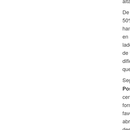
alt
De 
50%
han
en 
lad
de 
dif
que
Se
Po
cer
for
fav
abr
des