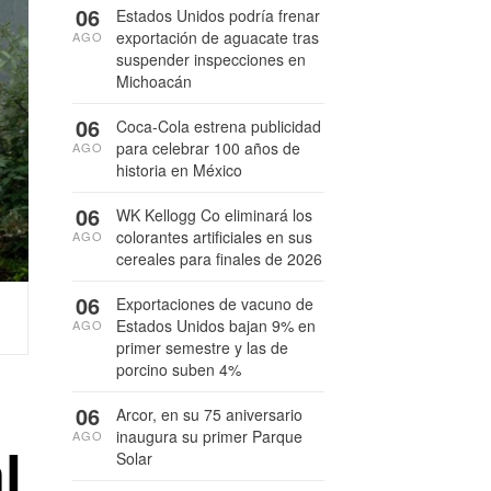
06
Estados Unidos podría frenar
exportación de aguacate tras
AGO
suspender inspecciones en
Michoacán
06
Coca-Cola estrena publicidad
para celebrar 100 años de
AGO
historia en México
06
WK Kellogg Co eliminará los
colorantes artificiales en sus
AGO
cereales para finales de 2026
06
Exportaciones de vacuno de
Estados Unidos bajan 9% en
AGO
primer semestre y las de
porcino suben 4%
06
Arcor, en su 75 aniversario
inaugura su primer Parque
AGO
l
Solar