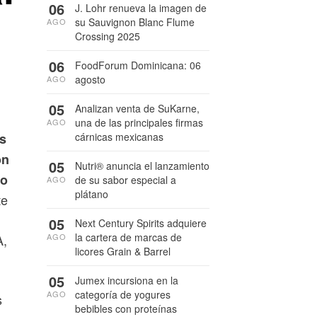
06
J. Lohr renueva la imagen de
su Sauvignon Blanc Flume
AGO
Crossing 2025
06
FoodForum Dominicana: 06
agosto
AGO
05
Analizan venta de SuKarne,
una de las principales firmas
AGO
cárnicas mexicanas
es
ón
05
Nutri® anuncia el lanzamiento
lo
de su sabor especial a
AGO
plátano
te
05
Next Century Spirits adquiere
la cartera de marcas de
AGO
A,
licores Grain & Barrel
05
Jumex incursiona en la
categoría de yogures
AGO
s
bebibles con proteínas