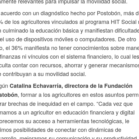
amente relevantes para impulsar la movilidad social.
acuerdo con un diagnóstico hecho por Postobón, más d
 de los agricultores vinculados al programa HIT Social
 culminado la educación básica y manifiestan dificultad
el uso de dispositivos móviles o computadores. De otro
o, el 36% manifiesta no tener conocimientos sobre man
finanzas ni vínculos con el sistema financiero, lo cual le
iculta contar con recursos, ahorrar y generar mecanismo
 contribuyan a su movilidad social.
gún
Catalina Echavarría, directora de la Fundación
, formar a los agricultores en estos asuntos perm
stobón
rar brechas de inequidad en el campo. “Cada vez que
mamos a un agricultor en educación financiera y digital
orecemos su acceso a herramientas tecnológicas, le
imos posibilidades de conectar con dinámicas de
arrollo, mejoramos su comunicación y su productividad,