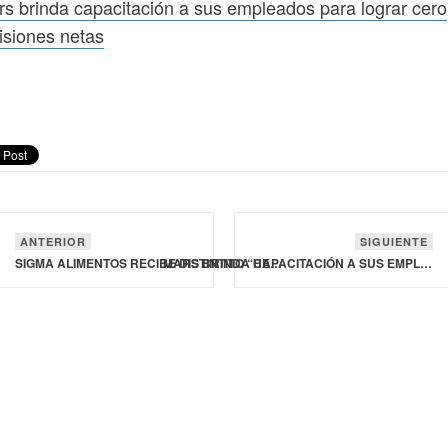
s brinda capacitación a sus empleados para lograr cero
siones netas
ANTERIOR
SIGUIENTE
SIGMA ALIMENTOS RECIBE DISTINTITO “HECHO EN NUEVO LEÓN”, POR PARTE DEL GOBIERNO DEL ESTADO
MARS BRINDA CAPACITACIÓN A SUS EMPLEADOS PARA LOGRAR CERO EMISIONES NETAS