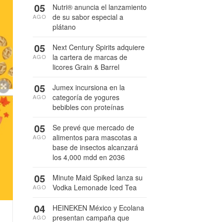
05
Nutri® anuncia el lanzamiento
de su sabor especial a
AGO
plátano
05
Next Century Spirits adquiere
la cartera de marcas de
AGO
licores Grain & Barrel
05
Jumex incursiona en la
categoría de yogures
AGO
bebibles con proteínas
05
Se prevé que mercado de
alimentos para mascotas a
AGO
base de insectos alcanzará
los 4,000 mdd en 2036
05
Minute Maid Spiked lanza su
Vodka Lemonade Iced Tea
AGO
04
HEINEKEN México y Ecolana
presentan campaña que
AGO