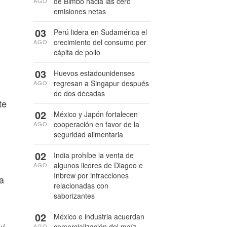
de Bimbo hacia las cero
AGO
emisiones netas
03
Perú lidera en Sudamérica el
crecimiento del consumo per
AGO
cápita de pollo
03
Huevos estadounidenses
regresan a Singapur después
AGO
de dos décadas
te
02
México y Japón fortalecen
cooperación en favor de la
AGO
seguridad alimentaria
02
India prohíbe la venta de
algunos licores de Diageo e
AGO
Inbrew por infracciones
a
relacionadas con
saborizantes
02
México e industria acuerdan
comercialización del maíz
AGO