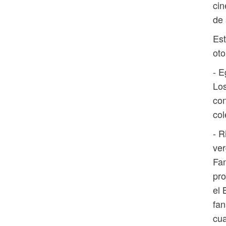
cin
de 
Est
oto
- E
Los
con
col
- R
ver
Fan
pro
el 
fan
cua