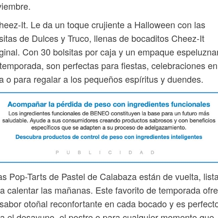
viembre.
heez-It. Le da un toque crujiente a Halloween con las
sitas de Dulces y Truco, llenas de bocaditos Cheez-It
ginal. Con 30 bolsitas por caja y un empaque espeluzna
temporada, son perfectas para fiestas, celebraciones en
a o para regalar a los pequeños espíritus y duendes.
as Pop-Tarts de Pastel de Calabaza están de vuelta, list
a calentar las mañanas. Este favorito de temporada ofr
sabor otoñal reconfortante en cada bocado y es perfect
a el desayuno, el postre o para cualquier momento que