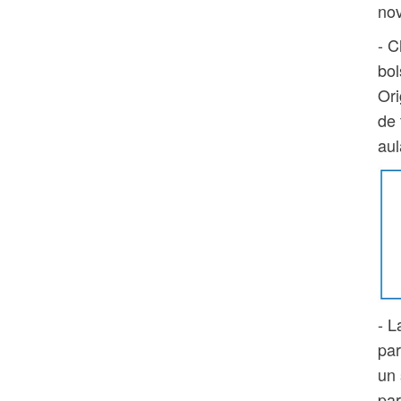
no
- C
bol
Ori
de 
aul
- L
par
un 
par