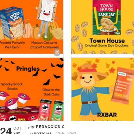
24
por
REDACCIÓN C
OCT
2025
en
Visto: 4042
NOTICIAS