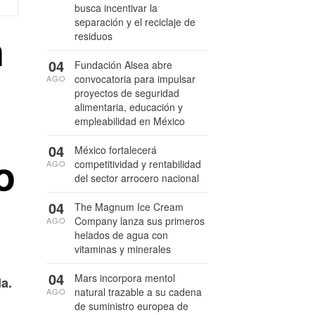
busca incentivar la
separación y el reciclaje de
n
residuos
04
Fundación Alsea abre
convocatoria para impulsar
AGO
proyectos de seguridad
alimentaria, educación y
empleabilidad en México
04
México fortalecerá
o
competitividad y rentabilidad
AGO
del sector arrocero nacional
04
The Magnum Ice Cream
Company lanza sus primeros
AGO
helados de agua con
vitaminas y minerales
04
Mars incorpora mentol
a.
natural trazable a su cadena
AGO
de suministro europea de