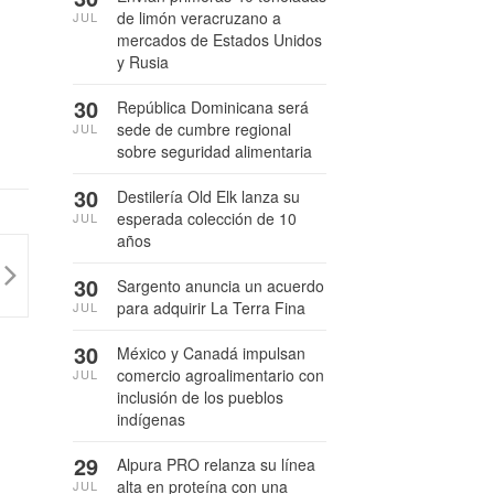
de limón veracruzano a
JUL
mercados de Estados Unidos
y Rusia
30
República Dominicana será
sede de cumbre regional
JUL
sobre seguridad alimentaria
30
Destilería Old Elk lanza su
esperada colección de 10
JUL
años
30
Sargento anuncia un acuerdo
para adquirir La Terra Fina
JUL
30
México y Canadá impulsan
comercio agroalimentario con
JUL
inclusión de los pueblos
indígenas
29
Alpura PRO relanza su línea
alta en proteína con una
JUL