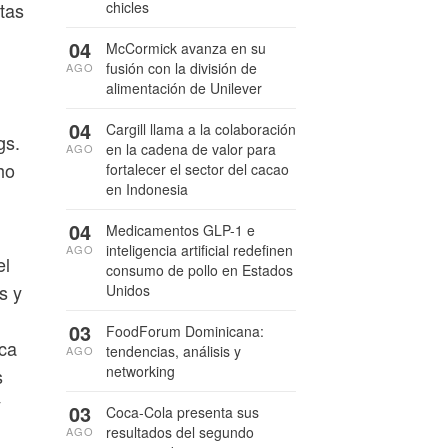
etas
chicles
04
McCormick avanza en su
fusión con la división de
AGO
alimentación de Unilever
04
Cargill llama a la colaboración
gs.
en la cadena de valor para
AGO
ho
fortalecer el sector del cacao
en Indonesia
04
Medicamentos GLP-1 e
inteligencia artificial redefinen
AGO
el
consumo de pollo en Estados
s y
Unidos
03
FoodForum Dominicana:
sca
tendencias, análisis y
AGO
networking
s
y
03
Coca-Cola presenta sus
resultados del segundo
AGO