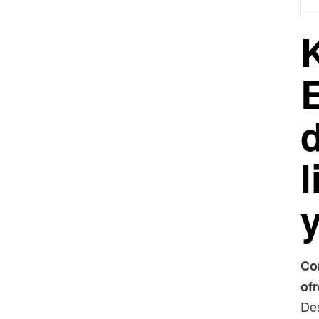
Co
of
De