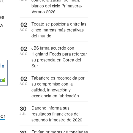
í.
blanco del ciclo Primavera-
Verano 2026
es
02
Tecate se posiciona entre las
ra
cinco marcas más creativas
AGO
del mundo
02
JBS firma acuerdo con
Highland Foods para reforzar
AGO
su presencia en Corea del
Sur
02
Tabañero es reconocida por
su compromiso con la
AGO
calidad, innovación y
excelencia en fabricación
30
Danone informa sus
resultados financieros del
JUL
por
segundo trimestre de 2026
30
Envían primeras 40 toneladas