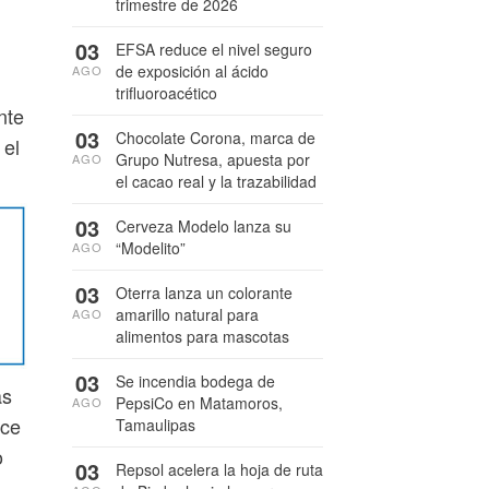
trimestre de 2026
03
EFSA reduce el nivel seguro
de exposición al ácido
AGO
trifluoroacético
nte
03
Chocolate Corona, marca de
 el
Grupo Nutresa, apuesta por
AGO
el cacao real y la trazabilidad
03
Cerveza Modelo lanza su
“Modelito”
AGO
03
Oterra lanza un colorante
amarillo natural para
AGO
alimentos para mascotas
03
Se incendia bodega de
as
PepsiCo en Matamoros,
AGO
ece
Tamaulipas
o
03
Repsol acelera la hoja de ruta