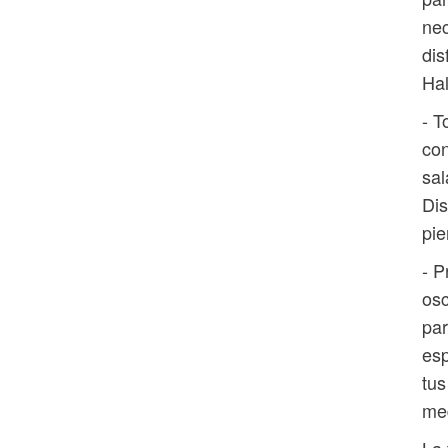
nec
dis
Hal
- 
con
sal
Dis
pie
- P
osc
par
esp
tus
me