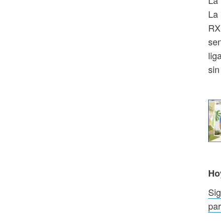
La
La 
RXB
sen
lig
sin
Ho
Sig
par