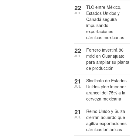
22
TLC entre México,
Estados Unidos y
JUL
Canadá seguirá
impulsando
exportaciones
cárnicas mexicanas
22
Ferrero invertirá 86
mdd en Guanajuato
JUL
para ampliar su planta
de producción
21
Sindicato de Estados
Unidos pide imponer
JUL
arancel del 75% a la
cerveza mexicana
21
Reino Unido y Suiza
cierran acuerdo que
JUL
agiliza exportaciones
cárnicas británicas