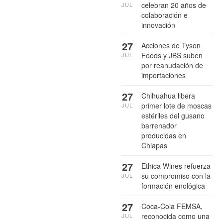
celebran 20 años de
JUL
colaboración e
innovación
27
Acciones de Tyson
Foods y JBS suben
JUL
por reanudación de
importaciones
27
Chihuahua libera
primer lote de moscas
JUL
estériles del gusano
barrenador
producidas en
Chiapas
27
Ethica Wines refuerza
su compromiso con la
JUL
formación enológica
27
Coca-Cola FEMSA,
reconocida como una
JUL