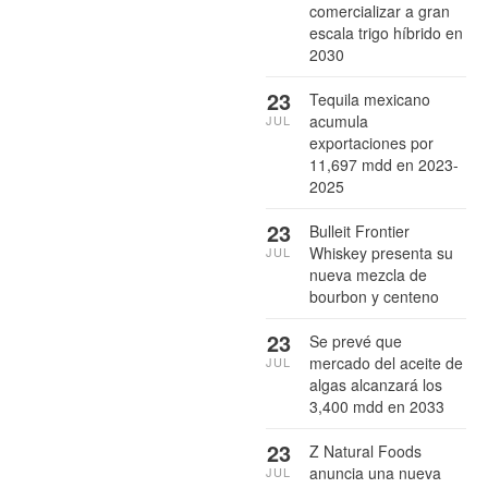
comercializar a gran
escala trigo híbrido en
2030
23
Tequila mexicano
acumula
JUL
exportaciones por
11,697 mdd en 2023-
2025
23
Bulleit Frontier
Whiskey presenta su
JUL
nueva mezcla de
bourbon y centeno
23
Se prevé que
mercado del aceite de
JUL
algas alcanzará los
3,400 mdd en 2033
23
Z Natural Foods
anuncia una nueva
JUL