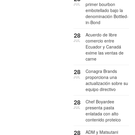
primer bourbon
JUL
embotellado bajo la
denominación Bottled-
in-Bond
28
Acuerdo de libre
comercio entre
JUL
Ecuador y Canadá
exime las ventas de
carne
28
Conagra Brands
proporciona una
JUL
actualización sobre su
equipo directivo
28
Chef Boyardee
presenta pasta
JUL
enlatada con alto
contenido proteico
28
ADM y Matsutani