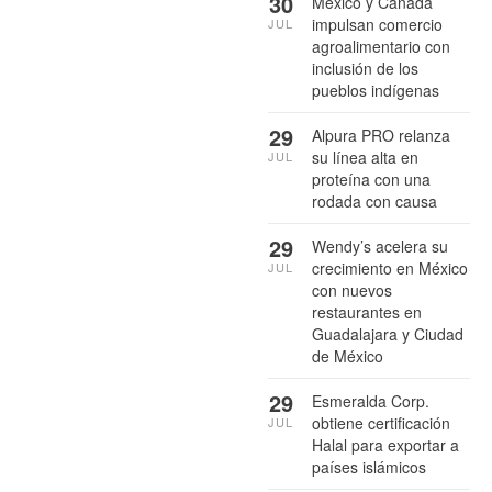
30
México y Canadá
impulsan comercio
JUL
agroalimentario con
inclusión de los
pueblos indígenas
29
Alpura PRO relanza
su línea alta en
JUL
proteína con una
rodada con causa
29
Wendy’s acelera su
crecimiento en México
JUL
con nuevos
restaurantes en
Guadalajara y Ciudad
de México
29
Esmeralda Corp.
obtiene certificación
JUL
Halal para exportar a
países islámicos