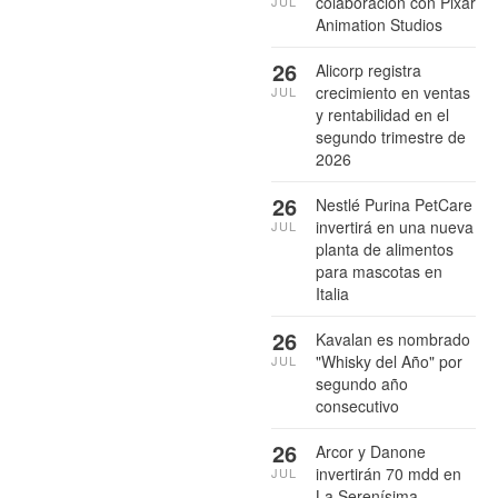
colaboración con Pixar
JUL
Animation Studios
26
Alicorp registra
crecimiento en ventas
JUL
y rentabilidad en el
segundo trimestre de
2026
26
Nestlé Purina PetCare
invertirá en una nueva
JUL
planta de alimentos
para mascotas en
Italia
26
Kavalan es nombrado
"Whisky del Año" por
JUL
segundo año
consecutivo
26
Arcor y Danone
invertirán 70 mdd en
JUL
La Serenísima