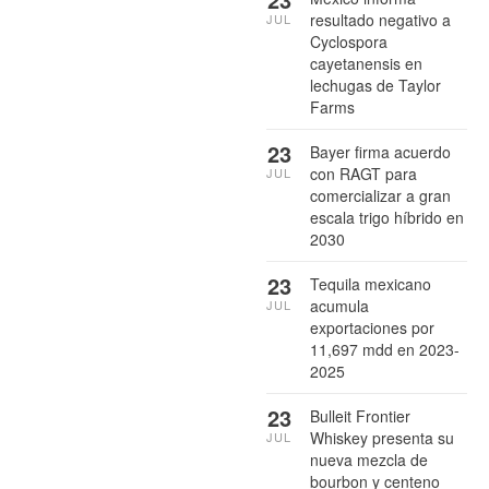
resultado negativo a
JUL
Cyclospora
cayetanensis en
lechugas de Taylor
Farms
23
Bayer firma acuerdo
con RAGT para
JUL
comercializar a gran
escala trigo híbrido en
2030
23
Tequila mexicano
acumula
JUL
exportaciones por
11,697 mdd en 2023-
2025
23
Bulleit Frontier
Whiskey presenta su
JUL
nueva mezcla de
bourbon y centeno