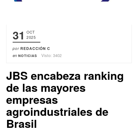
31
OCT
2025
por
REDACCIÓN C
en
Visto: 3402
NOTICIAS
JBS encabeza ranking
de las mayores
empresas
agroindustriales de
Brasil