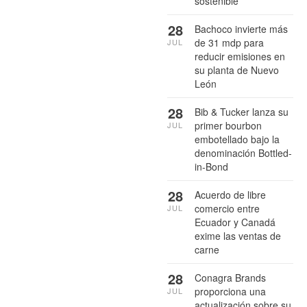
sostenible
28
Bachoco invierte más
de 31 mdp para
JUL
reducir emisiones en
su planta de Nuevo
León
28
Bib & Tucker lanza su
primer bourbon
JUL
embotellado bajo la
denominación Bottled-
in-Bond
28
Acuerdo de libre
comercio entre
JUL
Ecuador y Canadá
exime las ventas de
carne
28
Conagra Brands
proporciona una
JUL
actualización sobre su