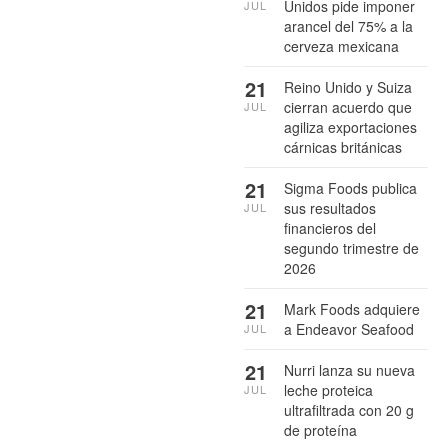
Unidos pide imponer
JUL
arancel del 75% a la
cerveza mexicana
21
Reino Unido y Suiza
cierran acuerdo que
JUL
agiliza exportaciones
cárnicas británicas
21
Sigma Foods publica
sus resultados
JUL
financieros del
segundo trimestre de
2026
21
Mark Foods adquiere
a Endeavor Seafood
JUL
21
Nurri lanza su nueva
leche proteica
JUL
ultrafiltrada con 20 g
de proteína