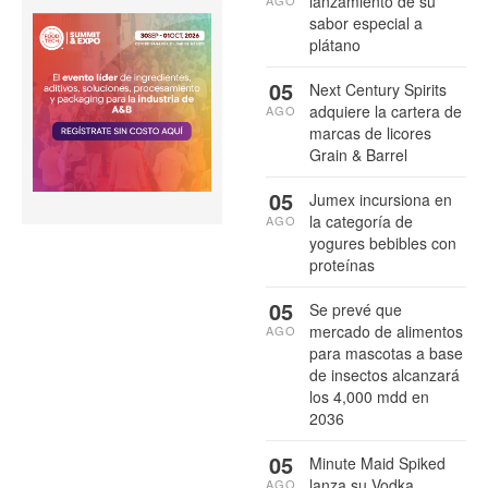
lanzamiento de su
AGO
sabor especial a
plátano
05
Next Century Spirits
adquiere la cartera de
AGO
marcas de licores
Grain & Barrel
05
Jumex incursiona en
la categoría de
AGO
yogures bebibles con
proteínas
05
Se prevé que
mercado de alimentos
AGO
para mascotas a base
de insectos alcanzará
los 4,000 mdd en
2036
05
Minute Maid Spiked
lanza su Vodka
AGO