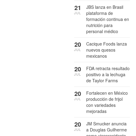
21
JBS lanza en Brasil
plataforma de
JUL
formación continua en
nutrición para
personal médico
20
Cacique Foods lanza
nuevos quesos
JUL
mexicanos
20
FDA retracta resultado
positivo a la lechuga
JUL
de Taylor Farms
20
Fortalecen en México
producción de frijol
JUL
con variedades
mejoradas
20
JM Smucker anuncia
a Douglas Guilherme
JUL
como vicepresidente