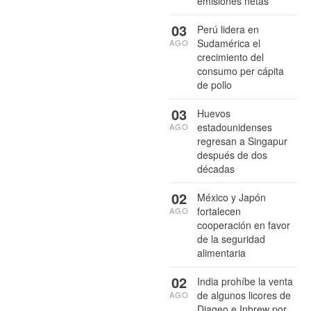
emisiones netas
03
Perú lidera en
Sudamérica el
AGO
crecimiento del
consumo per cápita
de pollo
03
Huevos
estadounidenses
AGO
regresan a Singapur
después de dos
décadas
02
México y Japón
fortalecen
AGO
cooperación en favor
de la seguridad
alimentaria
02
India prohíbe la venta
de algunos licores de
AGO
Diageo e Inbrew por