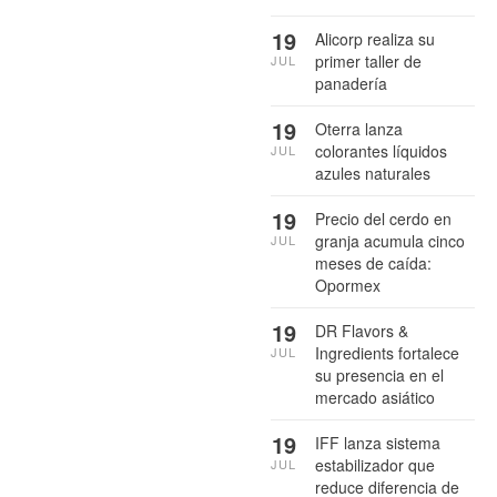
19
Alicorp realiza su
primer taller de
JUL
panadería
19
Oterra lanza
colorantes líquidos
JUL
azules naturales
19
Precio del cerdo en
granja acumula cinco
JUL
meses de caída:
Opormex
19
DR Flavors &
Ingredients fortalece
JUL
su presencia en el
mercado asiático
19
IFF lanza sistema
estabilizador que
JUL
reduce diferencia de