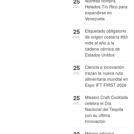
25
Nutresa compra
Helados Tío Rico para
JUL
expandirse en
Venezuela
25
Etiquetado obligatorio
de origen costaría 893
JUL
mde al año a la
cadena cárnica de
Estados Unidos
25
Ciencia e innovación
trazan la nueva ruta
JUL
alimentaria mundial en
Expo IFT FIRST 2026
25
Mission Craft Cocktails
celebra el Día
JUL
Nacional del Tequila
con su última
innovación
23
México informa