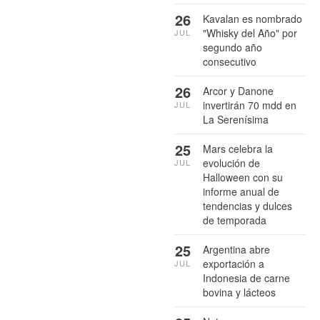
26
Kavalan es nombrado
"Whisky del Año" por
JUL
segundo año
consecutivo
26
Arcor y Danone
invertirán 70 mdd en
JUL
La Serenísima
25
Mars celebra la
evolución de
JUL
Halloween con su
informe anual de
tendencias y dulces
de temporada
25
Argentina abre
exportación a
JUL
Indonesia de carne
bovina y lácteos