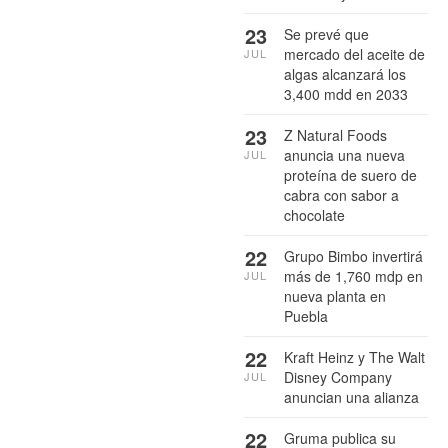
23
Se prevé que
mercado del aceite de
JUL
algas alcanzará los
3,400 mdd en 2033
23
Z Natural Foods
anuncia una nueva
JUL
proteína de suero de
cabra con sabor a
chocolate
22
Grupo Bimbo invertirá
más de 1,760 mdp en
JUL
nueva planta en
Puebla
22
Kraft Heinz y The Walt
Disney Company
JUL
anuncian una alianza
22
Gruma publica su