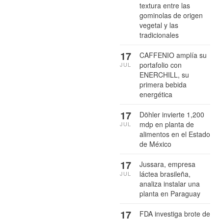
textura entre las
gominolas de origen
vegetal y las
tradicionales
17
CAFFENIO amplía su
portafolio con
JUL
ENERCHILL, su
primera bebida
energética
17
Döhler invierte 1,200
mdp en planta de
JUL
alimentos en el Estado
de México
17
Jussara, empresa
láctea brasileña,
JUL
analiza instalar una
planta en Paraguay
17
FDA investiga brote de