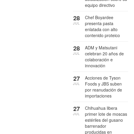
equipo directivo
28
Chef Boyardee
presenta pasta
JUL
enlatada con alto
contenido proteico
28
ADM y Matsutani
celebran 20 años de
JUL
colaboración e
innovación
27
Acciones de Tyson
Foods y JBS suben
JUL
por reanudación de
importaciones
27
Chihuahua libera
primer lote de moscas
JUL
estériles del gusano
barrenador
producidas en