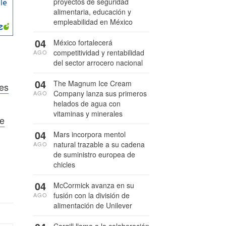
proyectos de seguridad
alimentaria, educación y
empleabilidad en México
04
México fortalecerá
competitividad y rentabilidad
AGO
del sector arrocero nacional
04
The Magnum Ice Cream
des
Company lanza sus primeros
AGO
helados de agua con
vitaminas y minerales
te
04
Mars incorpora mentol
natural trazable a su cadena
AGO
de suministro europea de
chicles
04
McCormick avanza en su
fusión con la división de
AGO
alimentación de Unilever
Cargill llama a la colaboración