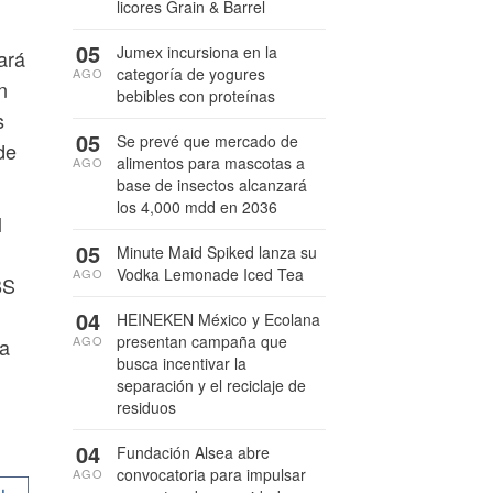
licores Grain & Barrel
05
Jumex incursiona en la
ará
categoría de yogures
AGO
n
bebibles con proteínas
s
05
Se prevé que mercado de
de
alimentos para mascotas a
AGO
base de insectos alcanzará
los 4,000 mdd en 2036
l
05
Minute Maid Spiked lanza su
Vodka Lemonade Iced Tea
AGO
BS
04
HEINEKEN México y Ecolana
presentan campaña que
AGO
la
busca incentivar la
separación y el reciclaje de
residuos
04
Fundación Alsea abre
convocatoria para impulsar
AGO