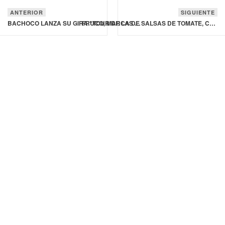
ANTERIOR
SIGUIENTE
BACHOCO LANZA SU GIRA “TOUR DE LAS PROTEÍNAS” EN 12 CIUDADES DE MÉXICO
FRUCO, MARCA DE SALSAS DE TOMATE, CUMPLE 75 AÑOS PRESENTE EN EL MERCADO COLOMBIANO