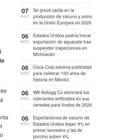
07
Se prevé caída en la
producción de vacuno y ovino
AGO
en la Unión Europea en 2026
06
Estados Unidos podría frenar
exportación de aguacate tras
AGO
suspender inspecciones en
S
Michoacán
te
06
Coca-Cola estrena publicidad
para celebrar 100 años de
AGO
historia en México
tes
06
WK Kellogg Co eliminará los
colorantes artificiales en sus
ja
AGO
cereales para finales de 2026
enta
06
Exportaciones de vacuno de
Estados Unidos bajan 9% en
AGO
l
primer semestre y las de
do
porcino suben 4%