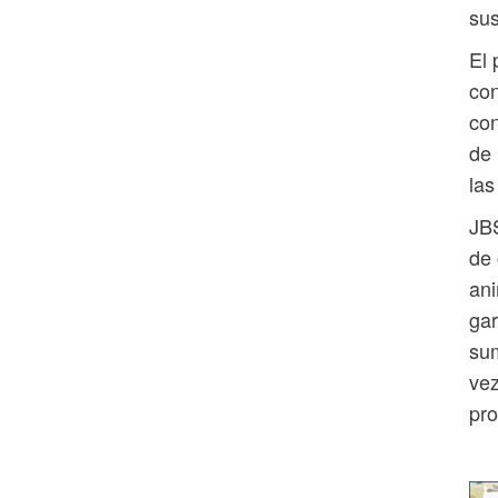
sus
El 
con
con
de 
las
JBS
de 
ani
gar
sum
vez
pro