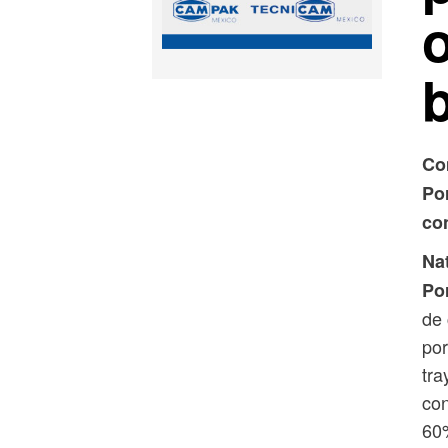
Co
Por
con
Na
Po
de 
por
tra
con
60%