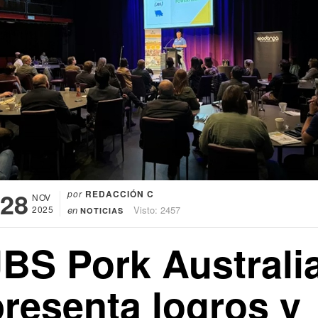
28
por
REDACCIÓN C
NOV
2025
en
Visto: 2457
NOTICIAS
JBS Pork Australi
presenta logros y