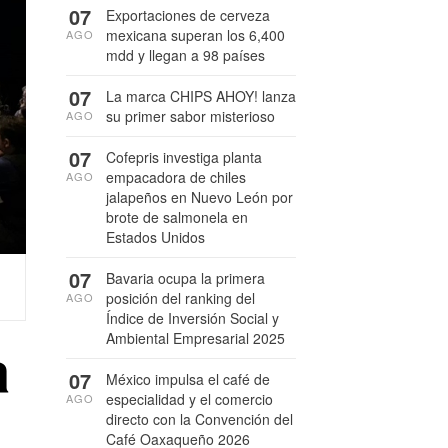
07
Exportaciones de cerveza
mexicana superan los 6,400
AGO
mdd y llegan a 98 países
07
La marca CHIPS AHOY! lanza
su primer sabor misterioso
AGO
07
Cofepris investiga planta
empacadora de chiles
AGO
jalapeños en Nuevo León por
brote de salmonela en
Estados Unidos
07
Bavaria ocupa la primera
posición del ranking del
AGO
Índice de Inversión Social y
Ambiental Empresarial 2025
a
07
México impulsa el café de
especialidad y el comercio
AGO
directo con la Convención del
Café Oaxaqueño 2026