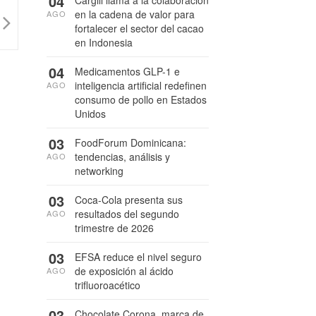
04
en la cadena de valor para
AGO
fortalecer el sector del cacao
en Indonesia
04
Medicamentos GLP-1 e
inteligencia artificial redefinen
AGO
consumo de pollo en Estados
Unidos
03
FoodForum Dominicana:
tendencias, análisis y
AGO
networking
03
Coca-Cola presenta sus
resultados del segundo
AGO
trimestre de 2026
03
EFSA reduce el nivel seguro
de exposición al ácido
AGO
trifluoroacético
03
Chocolate Corona, marca de