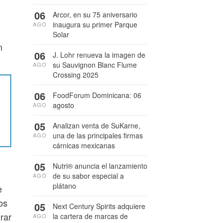
06
Arcor, en su 75 aniversario
inaugura su primer Parque
AGO
Solar
n
06
J. Lohr renueva la imagen de
su Sauvignon Blanc Flume
AGO
Crossing 2025
06
FoodForum Dominicana: 06
agosto
AGO
05
Analizan venta de SuKarne,
una de las principales firmas
AGO
cárnicas mexicanas
05
Nutri® anuncia el lanzamiento
de su sabor especial a
AGO
plátano
e
os
05
Next Century Spirits adquiere
rar
la cartera de marcas de
AGO