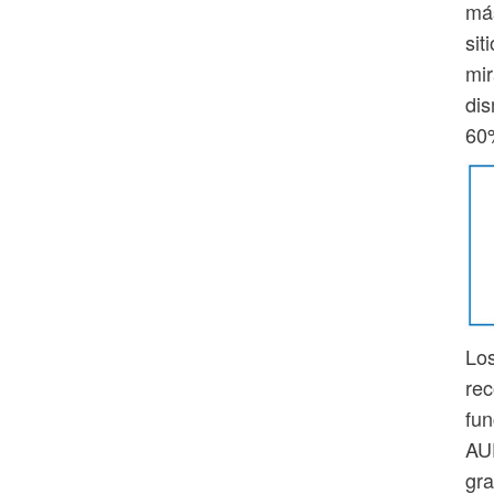
más
sit
mir
dis
60
Los
rec
fun
AUD
gra