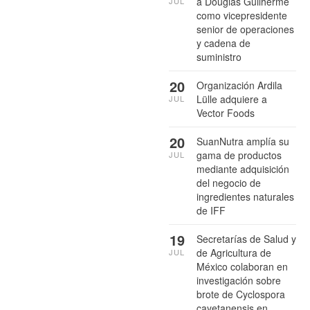
a Douglas Guilherme
JUL
como vicepresidente
senior de operaciones
y cadena de
suministro
20
Organización Ardila
Lülle adquiere a
JUL
Vector Foods
20
SuanNutra amplía su
gama de productos
JUL
mediante adquisición
del negocio de
ingredientes naturales
de IFF
19
Secretarías de Salud y
de Agricultura de
JUL
México colaboran en
investigación sobre
brote de Cyclospora
cayetanensis en