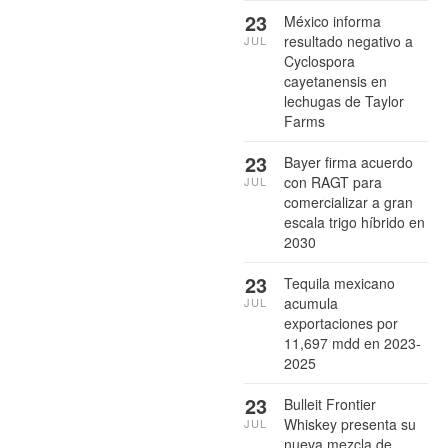
23
México informa
resultado negativo a
JUL
Cyclospora
cayetanensis en
lechugas de Taylor
Farms
23
Bayer firma acuerdo
con RAGT para
JUL
comercializar a gran
escala trigo híbrido en
2030
23
Tequila mexicano
acumula
JUL
exportaciones por
11,697 mdd en 2023-
2025
23
Bulleit Frontier
Whiskey presenta su
JUL
nueva mezcla de