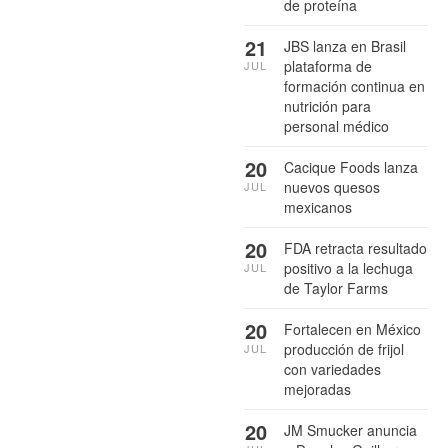
de proteína
21
JBS lanza en Brasil
plataforma de
JUL
formación continua en
nutrición para
personal médico
20
Cacique Foods lanza
nuevos quesos
JUL
mexicanos
20
FDA retracta resultado
positivo a la lechuga
JUL
de Taylor Farms
20
Fortalecen en México
producción de frijol
JUL
con variedades
mejoradas
20
JM Smucker anuncia