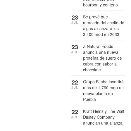
bourbon y centeno
23
Se prevé que
mercado del aceite de
JUL
algas alcanzará los
3,400 mdd en 2033
23
Z Natural Foods
anuncia una nueva
JUL
proteína de suero de
cabra con sabor a
chocolate
22
Grupo Bimbo invertirá
más de 1,760 mdp en
JUL
nueva planta en
Puebla
22
Kraft Heinz y The Walt
Disney Company
JUL
anuncian una alianza