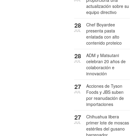
proporciona una
actualización sobre su
equipo directivo
28
Chef Boyardee
presenta pasta
JUL
enlatada con alto
contenido proteico
28
ADM y Matsutani
celebran 20 años de
JUL
colaboración e
innovación
27
Acciones de Tyson
Foods y JBS suben
JUL
por reanudación de
importaciones
27
Chihuahua libera
primer lote de moscas
JUL
estériles del gusano
barrenador