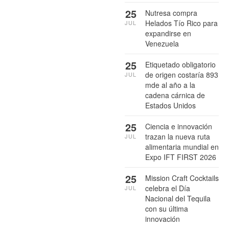
25
Nutresa compra
Helados Tío Rico para
JUL
expandirse en
Venezuela
25
Etiquetado obligatorio
de origen costaría 893
JUL
mde al año a la
cadena cárnica de
Estados Unidos
25
Ciencia e innovación
trazan la nueva ruta
JUL
alimentaria mundial en
Expo IFT FIRST 2026
25
Mission Craft Cocktails
celebra el Día
JUL
Nacional del Tequila
con su última
innovación