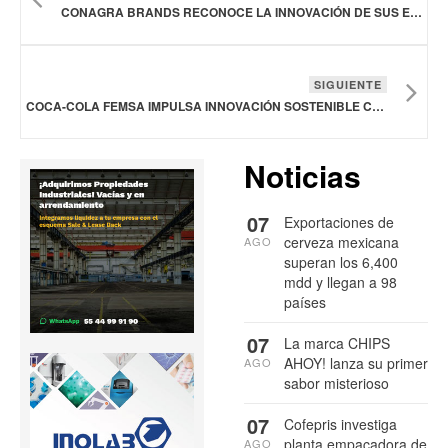
CONAGRA BRANDS RECONOCE LA INNOVACIÓN DE SUS EMPLEADOS CON SUS PREMIOS DE DESARROLLO SOSTENIBLE
SIGUIENTE
COCA-COLA FEMSA IMPULSA INNOVACIÓN SOSTENIBLE CON NUEVA PLANTA DE CO2 EN TOLUCA
Noticias
07
Exportaciones de
cerveza mexicana
AGO
superan los 6,400
mdd y llegan a 98
países
07
La marca CHIPS
AHOY! lanza su primer
AGO
sabor misterioso
07
Cofepris investiga
planta empacadora de
AGO