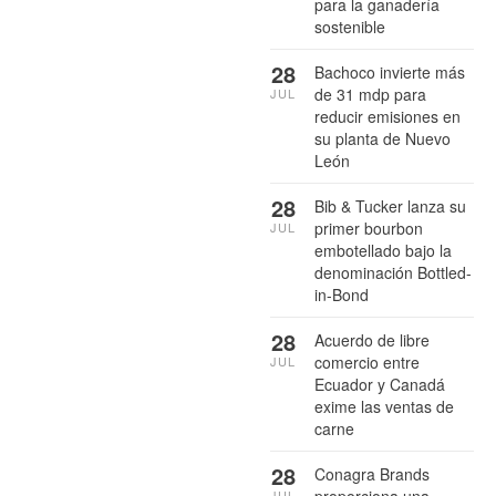
para la ganadería
sostenible
28
Bachoco invierte más
de 31 mdp para
JUL
reducir emisiones en
su planta de Nuevo
León
28
Bib & Tucker lanza su
primer bourbon
JUL
embotellado bajo la
denominación Bottled-
in-Bond
28
Acuerdo de libre
comercio entre
JUL
Ecuador y Canadá
exime las ventas de
carne
28
Conagra Brands
JUL