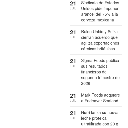
21
Sindicato de Estados
Unidos pide imponer
JUL
arancel del 75% a la
cerveza mexicana
21
Reino Unido y Suiza
cierran acuerdo que
JUL
agiliza exportaciones
cárnicas británicas
21
Sigma Foods publica
sus resultados
JUL
financieros del
segundo trimestre de
2026
21
Mark Foods adquiere
a Endeavor Seafood
JUL
21
Nurri lanza su nueva
leche proteica
JUL
ultrafiltrada con 20 g