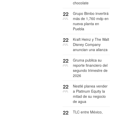
chocolate
22
Grupo Bimbo invertirá
más de 1,760 mdp en
JUL
nueva planta en
Puebla
22
Kraft Heinz y The Walt
Disney Company
JUL
anuncian una alianza
22
Gruma publica su
reporte financiero del
JUL
segundo trimestre de
2026
22
Nestlé planea vender
a Platinum Equity la
JUL
mitad de su negocio
de agua
22
TLC entre México,