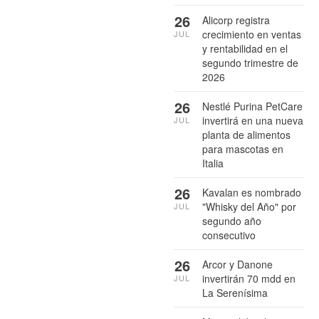
26
Alicorp registra
crecimiento en ventas
JUL
y rentabilidad en el
segundo trimestre de
2026
26
Nestlé Purina PetCare
invertirá en una nueva
JUL
planta de alimentos
para mascotas en
Italia
26
Kavalan es nombrado
"Whisky del Año" por
JUL
segundo año
consecutivo
26
Arcor y Danone
invertirán 70 mdd en
JUL
La Serenísima