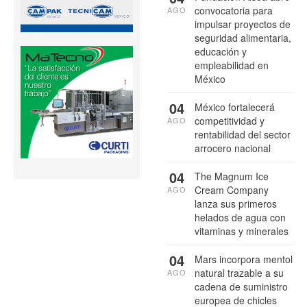
convocatoria para
AGO
impulsar proyectos de
seguridad alimentaria,
educación y
empleabilidad en
México
04
México fortalecerá
competitividad y
AGO
rentabilidad del sector
arrocero nacional
04
The Magnum Ice
Cream Company
AGO
lanza sus primeros
helados de agua con
vitaminas y minerales
04
Mars incorpora mentol
natural trazable a su
AGO
cadena de suministro
europea de chicles