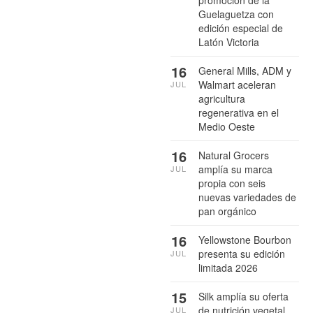
promoción de la
Guelaguetza con
edición especial de
Latón Victoria
16
General Mills, ADM y
Walmart aceleran
JUL
agricultura
regenerativa en el
Medio Oeste
16
Natural Grocers
amplía su marca
JUL
propia con seis
nuevas variedades de
pan orgánico
16
Yellowstone Bourbon
presenta su edición
JUL
limitada 2026
15
Silk amplía su oferta
de nutrición vegetal
JUL