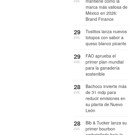
mantiene como la
JUL
marca más valiosa de
México en 2026:
Brand Finance
29
Tostitos lanza nuevos
totopos con sabor a
JUL
queso blanco picante
29
FAO aprueba el
primer plan mundial
JUL
para la ganadería
sostenible
28
Bachoco invierte más
de 31 mdp para
JUL
reducir emisiones en
su planta de Nuevo
León
28
Bib & Tucker lanza su
primer bourbon
JUL
embotellado bajo la