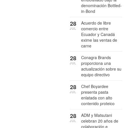
denominación Bottled-
in-Bond
28
Acuerdo de libre
comercio entre
JUL
Ecuador y Canadá
exime las ventas de
carne
28
Conagra Brands
proporciona una
JUL
actualización sobre su
equipo directivo
28
Chef Boyardee
presenta pasta
JUL
enlatada con alto
contenido proteico
28
ADM y Matsutani
celebran 20 años de
JUL
colaboración e