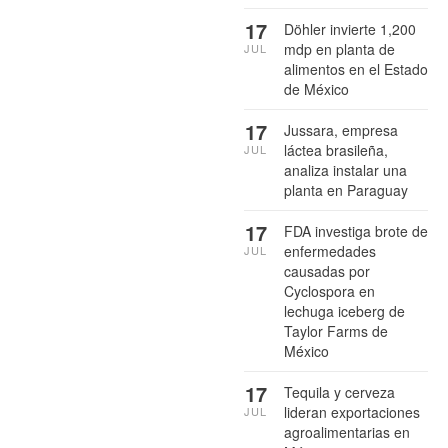
17
Döhler invierte 1,200
mdp en planta de
JUL
alimentos en el Estado
de México
17
Jussara, empresa
láctea brasileña,
JUL
analiza instalar una
planta en Paraguay
17
FDA investiga brote de
enfermedades
JUL
causadas por
Cyclospora en
lechuga iceberg de
Taylor Farms de
México
17
Tequila y cerveza
lideran exportaciones
JUL
agroalimentarias en