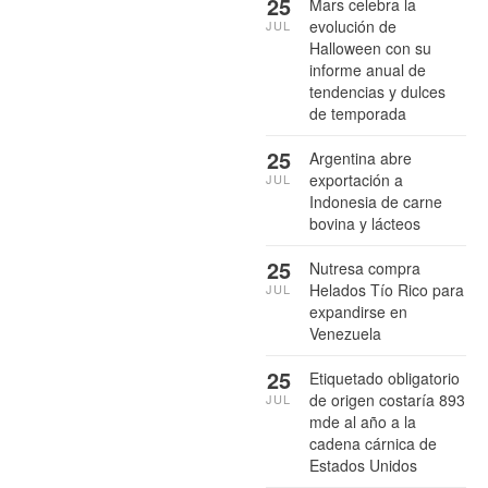
25
Mars celebra la
evolución de
JUL
Halloween con su
informe anual de
tendencias y dulces
de temporada
25
Argentina abre
exportación a
JUL
Indonesia de carne
bovina y lácteos
25
Nutresa compra
Helados Tío Rico para
JUL
expandirse en
Venezuela
25
Etiquetado obligatorio
de origen costaría 893
JUL
mde al año a la
cadena cárnica de
Estados Unidos