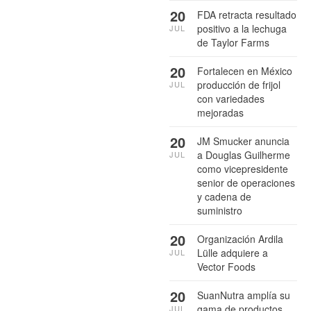
20
FDA retracta resultado
positivo a la lechuga
JUL
de Taylor Farms
20
Fortalecen en México
producción de frijol
JUL
con variedades
mejoradas
20
JM Smucker anuncia
a Douglas Guilherme
JUL
como vicepresidente
senior de operaciones
y cadena de
suministro
20
Organización Ardila
Lülle adquiere a
JUL
Vector Foods
20
SuanNutra amplía su
gama de productos
JUL