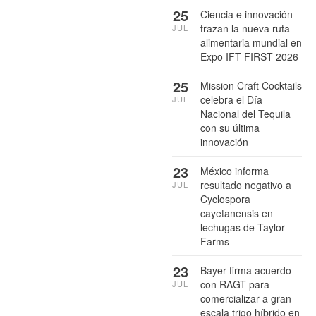
25
Ciencia e innovación
trazan la nueva ruta
JUL
alimentaria mundial en
Expo IFT FIRST 2026
25
Mission Craft Cocktails
celebra el Día
JUL
Nacional del Tequila
con su última
innovación
23
México informa
resultado negativo a
JUL
Cyclospora
cayetanensis en
lechugas de Taylor
Farms
23
Bayer firma acuerdo
con RAGT para
JUL
comercializar a gran
escala trigo híbrido en