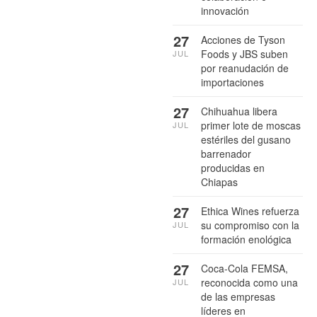
innovación
27
Acciones de Tyson
Foods y JBS suben
JUL
por reanudación de
importaciones
27
Chihuahua libera
primer lote de moscas
JUL
estériles del gusano
barrenador
producidas en
Chiapas
27
Ethica Wines refuerza
su compromiso con la
JUL
formación enológica
27
Coca-Cola FEMSA,
reconocida como una
JUL
de las empresas
líderes en