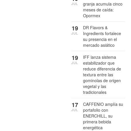
granja acumula cinco
JUL
meses de caída:
Opormex
19
DR Flavors &
Ingredients fortalece
JUL
su presencia en el
mercado asiático
19
IFF lanza sistema
estabilizador que
JUL
reduce diferencia de
textura entre las
gominolas de origen
vegetal y las
tradicionales
17
CAFFENIO amplía su
portafolio con
JUL
ENERCHILL, su
primera bebida
energética