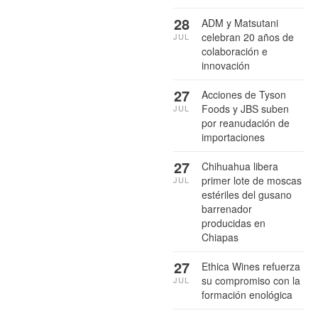
28
ADM y Matsutani
celebran 20 años de
JUL
colaboración e
innovación
27
Acciones de Tyson
Foods y JBS suben
JUL
por reanudación de
importaciones
27
Chihuahua libera
primer lote de moscas
JUL
estériles del gusano
barrenador
producidas en
Chiapas
27
Ethica Wines refuerza
su compromiso con la
JUL
formación enológica