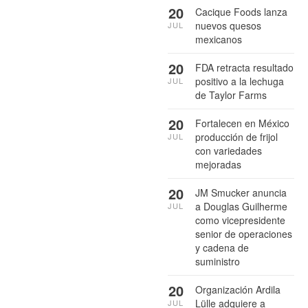
20
Cacique Foods lanza
nuevos quesos
JUL
mexicanos
20
FDA retracta resultado
positivo a la lechuga
JUL
de Taylor Farms
20
Fortalecen en México
producción de frijol
JUL
con variedades
mejoradas
20
JM Smucker anuncia
a Douglas Guilherme
JUL
como vicepresidente
senior de operaciones
y cadena de
suministro
20
Organización Ardila
Lülle adquiere a
JUL