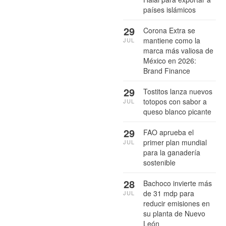
países islámicos
29
Corona Extra se
mantiene como la
JUL
marca más valiosa de
México en 2026:
Brand Finance
29
Tostitos lanza nuevos
totopos con sabor a
JUL
queso blanco picante
29
FAO aprueba el
primer plan mundial
JUL
para la ganadería
sostenible
28
Bachoco invierte más
de 31 mdp para
JUL
reducir emisiones en
su planta de Nuevo
León