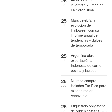
26
invertirán 70 mdd en
JUL
La Serenísima
25
Mars celebra la
evolución de
JUL
Halloween con su
informe anual de
tendencias y dulces
de temporada
25
Argentina abre
exportación a
JUL
Indonesia de carne
bovina y lácteos
25
Nutresa compra
Helados Tío Rico para
JUL
expandirse en
Venezuela
25
Etiquetado obligatorio
de origen costaría 893
JUL