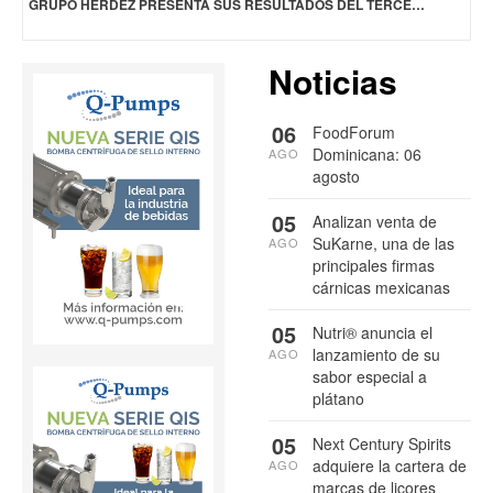
GRUPO HERDEZ PRESENTA SUS RESULTADOS DEL TERCER TRIMESTRE 2025
Noticias
06
FoodForum
Dominicana: 06
AGO
agosto
05
Analizan venta de
SuKarne, una de las
AGO
principales firmas
cárnicas mexicanas
05
Nutri® anuncia el
lanzamiento de su
AGO
sabor especial a
plátano
05
Next Century Spirits
adquiere la cartera de
AGO
marcas de licores