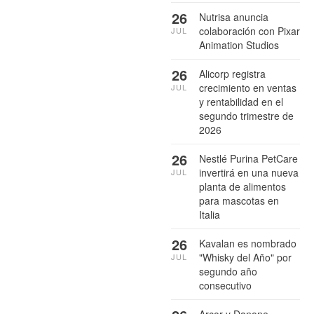
26
Nutrisa anuncia
colaboración con Pixar
JUL
Animation Studios
26
Alicorp registra
crecimiento en ventas
JUL
y rentabilidad en el
segundo trimestre de
2026
26
Nestlé Purina PetCare
invertirá en una nueva
JUL
planta de alimentos
para mascotas en
Italia
26
Kavalan es nombrado
"Whisky del Año" por
JUL
segundo año
consecutivo
Arcor y Danone