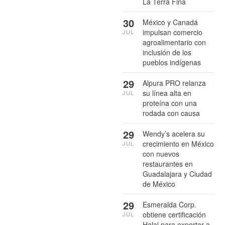
La Terra Fina
30
México y Canadá
impulsan comercio
JUL
agroalimentario con
inclusión de los
pueblos indígenas
29
Alpura PRO relanza
su línea alta en
JUL
proteína con una
rodada con causa
29
Wendy’s acelera su
crecimiento en México
JUL
con nuevos
restaurantes en
Guadalajara y Ciudad
de México
29
Esmeralda Corp.
obtiene certificación
JUL
Halal para exportar a