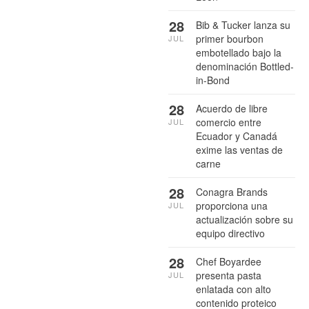
28
Bib & Tucker lanza su
primer bourbon
JUL
embotellado bajo la
denominación Bottled-
in-Bond
28
Acuerdo de libre
comercio entre
JUL
Ecuador y Canadá
exime las ventas de
carne
28
Conagra Brands
proporciona una
JUL
actualización sobre su
equipo directivo
28
Chef Boyardee
presenta pasta
JUL
enlatada con alto
contenido proteico