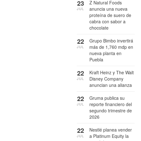
23
Z Natural Foods
anuncia una nueva
JUL
proteína de suero de
cabra con sabor a
chocolate
22
Grupo Bimbo invertirá
más de 1,760 mdp en
JUL
nueva planta en
Puebla
22
Kraft Heinz y The Walt
Disney Company
JUL
anuncian una alianza
22
Gruma publica su
reporte financiero del
JUL
segundo trimestre de
2026
22
Nestlé planea vender
a Platinum Equity la
JUL