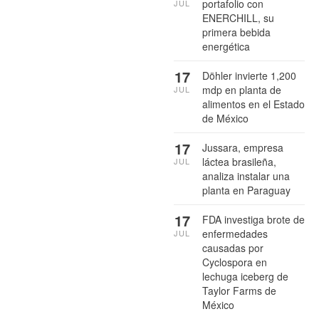
portafolio con
JUL
ENERCHILL, su
primera bebida
energética
17
Döhler invierte 1,200
mdp en planta de
JUL
alimentos en el Estado
de México
17
Jussara, empresa
láctea brasileña,
JUL
analiza instalar una
planta en Paraguay
17
FDA investiga brote de
enfermedades
JUL
causadas por
Cyclospora en
lechuga iceberg de
Taylor Farms de
México