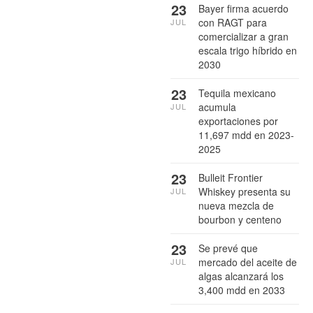
23
Bayer firma acuerdo
con RAGT para
JUL
comercializar a gran
escala trigo híbrido en
2030
23
Tequila mexicano
acumula
JUL
exportaciones por
11,697 mdd en 2023-
2025
23
Bulleit Frontier
Whiskey presenta su
JUL
nueva mezcla de
bourbon y centeno
23
Se prevé que
mercado del aceite de
JUL
algas alcanzará los
3,400 mdd en 2033