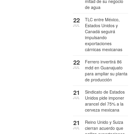
mitad de su negocio
de agua
22
TLC entre México,
Estados Unidos y
JUL
Canadá seguirá
impulsando
exportaciones
cárnicas mexicanas
22
Ferrero invertirá 86
mdd en Guanajuato
JUL
para ampliar su planta
de producción
21
Sindicato de Estados
Unidos pide imponer
JUL
arancel del 75% a la
cerveza mexicana
21
Reino Unido y Suiza
cierran acuerdo que
JUL
agiliza exportaciones