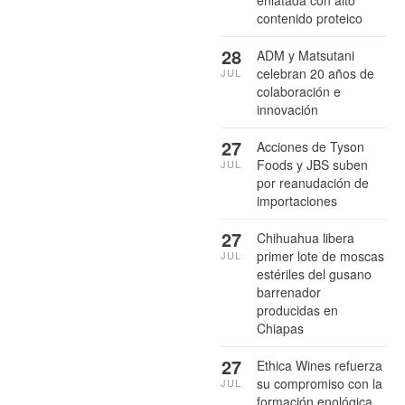
enlatada con alto
contenido proteico
28
ADM y Matsutani
celebran 20 años de
JUL
colaboración e
innovación
27
Acciones de Tyson
Foods y JBS suben
JUL
por reanudación de
importaciones
27
Chihuahua libera
primer lote de moscas
JUL
estériles del gusano
barrenador
producidas en
Chiapas
27
Ethica Wines refuerza
su compromiso con la
JUL
formación enológica