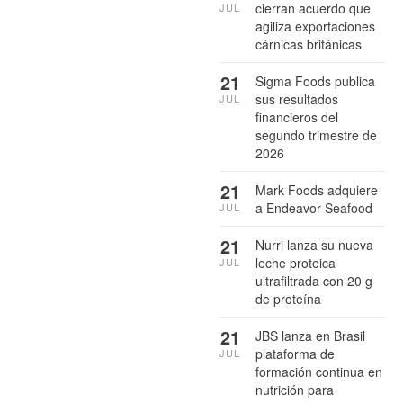
cierran acuerdo que
JUL
agiliza exportaciones
cárnicas británicas
21
Sigma Foods publica
sus resultados
JUL
financieros del
segundo trimestre de
2026
21
Mark Foods adquiere
a Endeavor Seafood
JUL
21
Nurri lanza su nueva
leche proteica
JUL
ultrafiltrada con 20 g
de proteína
21
JBS lanza en Brasil
plataforma de
JUL
formación continua en
nutrición para