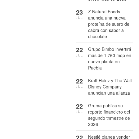
23
Z Natural Foods
anuncia una nueva
JUL
proteína de suero de
cabra con sabor a
chocolate
22
Grupo Bimbo invertirá
más de 1,760 mdp en
JUL
nueva planta en
Puebla
22
Kraft Heinz y The Walt
Disney Company
JUL
anuncian una alianza
22
Gruma publica su
reporte financiero del
JUL
segundo trimestre de
2026
22
Nestlé planea vender