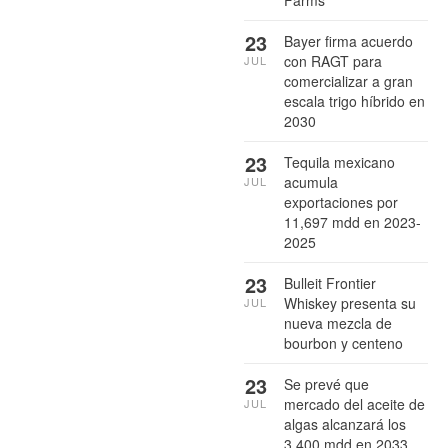
Farms
23
Bayer firma acuerdo
con RAGT para
JUL
comercializar a gran
escala trigo híbrido en
2030
23
Tequila mexicano
acumula
JUL
exportaciones por
11,697 mdd en 2023-
2025
23
Bulleit Frontier
Whiskey presenta su
JUL
nueva mezcla de
bourbon y centeno
23
Se prevé que
mercado del aceite de
JUL
algas alcanzará los
3,400 mdd en 2033