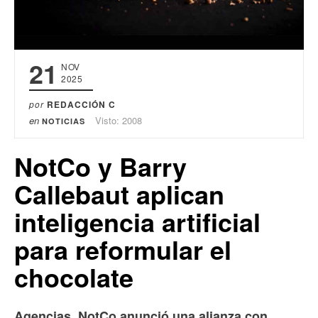
21
NOV
2025
por
REDACCIÓN C
en
Visto: 2008
NOTICIAS
NotCo y Barry
Callebaut aplican
inteligencia artificial
para reformular el
chocolate
Agencias. NotCo anunció una alianza con