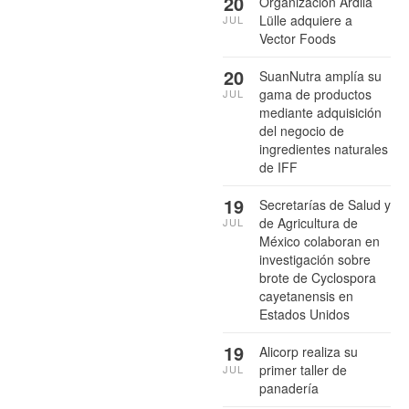
20
Organización Ardila
Lülle adquiere a
JUL
Vector Foods
20
SuanNutra amplía su
gama de productos
JUL
mediante adquisición
del negocio de
ingredientes naturales
de IFF
19
Secretarías de Salud y
de Agricultura de
JUL
México colaboran en
investigación sobre
brote de Cyclospora
cayetanensis en
Estados Unidos
19
Alicorp realiza su
primer taller de
JUL
panadería