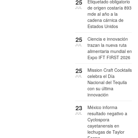
25
Etiquetado obligatorio
de origen costaría 893
JUL
mde al año a la
cadena cárnica de
Estados Unidos
25
Ciencia e innovación
trazan la nueva ruta
JUL
alimentaria mundial en
Expo IFT FIRST 2026
25
Mission Craft Cocktails
celebra el Día
JUL
Nacional del Tequila
con su última
innovación
23
México informa
resultado negativo a
JUL
Cyclospora
cayetanensis en
lechugas de Taylor