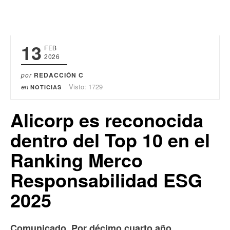
13
FEB
2026
por
REDACCIÓN C
en
Visto: 1729
NOTICIAS
Alicorp es reconocida
dentro del Top 10 en el
Ranking Merco
Responsabilidad ESG
2025
Comunicado.
Por décimo cuarto año