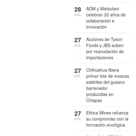
28
ADM y Matsutani
celebran 20 años de
JUL
colaboración e
innovación
27
Acciones de Tyson
Foods y JBS suben
JUL
por reanudación de
importaciones
27
Chihuahua libera
primer lote de moscas
JUL
estériles del gusano
barrenador
producidas en
Chiapas
27
Ethica Wines refuerza
su compromiso con la
JUL
formación enológica