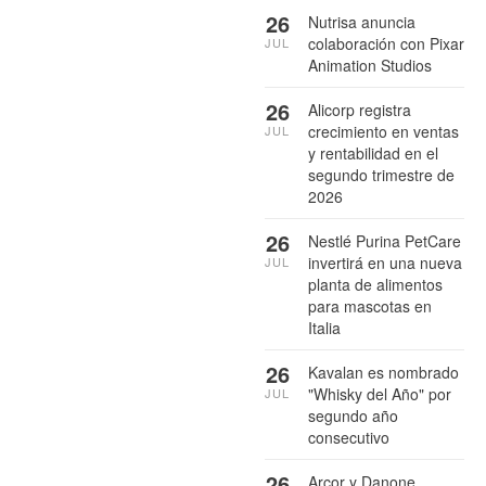
26
Nutrisa anuncia
colaboración con Pixar
JUL
Animation Studios
26
Alicorp registra
crecimiento en ventas
JUL
y rentabilidad en el
segundo trimestre de
2026
26
Nestlé Purina PetCare
invertirá en una nueva
JUL
planta de alimentos
para mascotas en
Italia
26
Kavalan es nombrado
"Whisky del Año" por
JUL
segundo año
consecutivo
26
Arcor y Danone