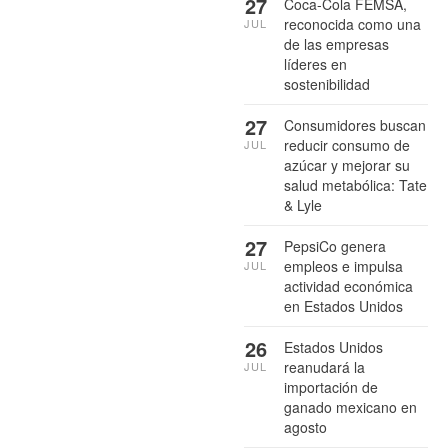
27
Coca-Cola FEMSA,
reconocida como una
JUL
de las empresas
líderes en
sostenibilidad
27
Consumidores buscan
reducir consumo de
JUL
azúcar y mejorar su
salud metabólica: Tate
& Lyle
27
PepsiCo genera
empleos e impulsa
JUL
actividad económica
en Estados Unidos
26
Estados Unidos
reanudará la
JUL
importación de
ganado mexicano en
agosto