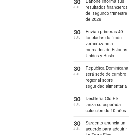
30
Danone informa sus
resultados financieros
JUL
del segundo trimestre
de 2026
30
Envían primeras 40
toneladas de limón
JUL
veracruzano a
mercados de Estados
Unidos y Rusia
30
República Dominicana
será sede de cumbre
JUL
regional sobre
seguridad alimentaria
30
Destilería Old Elk
lanza su esperada
JUL
colección de 10 años
30
Sargento anuncia un
acuerdo para adquirir
JUL
La Terra Fina