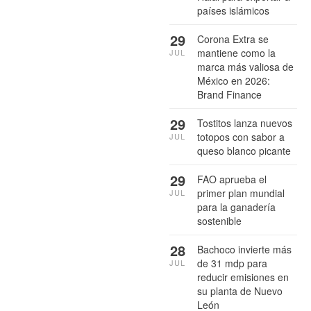
países islámicos
29
Corona Extra se
mantiene como la
JUL
marca más valiosa de
México en 2026:
Brand Finance
29
Tostitos lanza nuevos
totopos con sabor a
JUL
queso blanco picante
29
FAO aprueba el
primer plan mundial
JUL
para la ganadería
sostenible
28
Bachoco invierte más
de 31 mdp para
JUL
reducir emisiones en
su planta de Nuevo
León