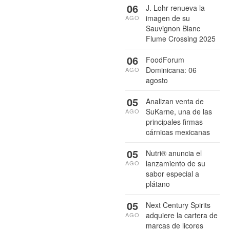
06
J. Lohr renueva la
imagen de su
AGO
Sauvignon Blanc
Flume Crossing 2025
06
FoodForum
Dominicana: 06
AGO
agosto
05
Analizan venta de
SuKarne, una de las
AGO
principales firmas
cárnicas mexicanas
05
Nutri® anuncia el
lanzamiento de su
AGO
sabor especial a
plátano
05
Next Century Spirits
adquiere la cartera de
AGO
marcas de licores