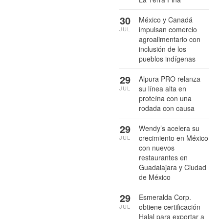
30
México y Canadá
impulsan comercio
JUL
agroalimentario con
inclusión de los
pueblos indígenas
29
Alpura PRO relanza
su línea alta en
JUL
proteína con una
rodada con causa
29
Wendy’s acelera su
crecimiento en México
JUL
con nuevos
restaurantes en
Guadalajara y Ciudad
de México
29
Esmeralda Corp.
obtiene certificación
JUL
Halal para exportar a