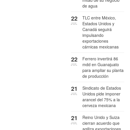
mitad de su negocio
de agua
22
TLC entre México,
Estados Unidos y
JUL
Canadá seguirá
impulsando
exportaciones
cárnicas mexicanas
22
Ferrero invertirá 86
mdd en Guanajuato
JUL
para ampliar su planta
de producción
21
Sindicato de Estados
Unidos pide imponer
JUL
arancel del 75% a la
cerveza mexicana
21
Reino Unido y Suiza
cierran acuerdo que
JUL
agiliza exportaciones