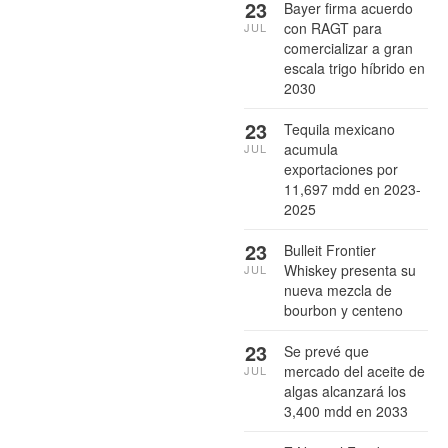
23
Bayer firma acuerdo
con RAGT para
JUL
comercializar a gran
escala trigo híbrido en
2030
23
Tequila mexicano
acumula
JUL
exportaciones por
11,697 mdd en 2023-
2025
23
Bulleit Frontier
Whiskey presenta su
JUL
nueva mezcla de
bourbon y centeno
23
Se prevé que
mercado del aceite de
JUL
algas alcanzará los
3,400 mdd en 2033