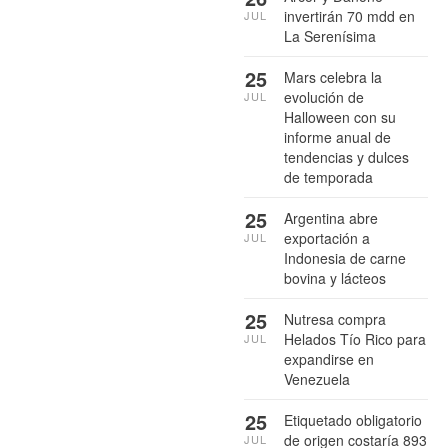
invertirán 70 mdd en
JUL
La Serenísima
25
Mars celebra la
evolución de
JUL
Halloween con su
informe anual de
tendencias y dulces
de temporada
25
Argentina abre
exportación a
JUL
Indonesia de carne
bovina y lácteos
25
Nutresa compra
Helados Tío Rico para
JUL
expandirse en
Venezuela
25
Etiquetado obligatorio
de origen costaría 893
JUL