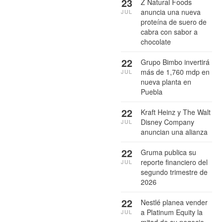
23
Z Natural Foods
anuncia una nueva
JUL
proteína de suero de
cabra con sabor a
chocolate
22
Grupo Bimbo invertirá
más de 1,760 mdp en
JUL
nueva planta en
Puebla
22
Kraft Heinz y The Walt
Disney Company
JUL
anuncian una alianza
22
Gruma publica su
reporte financiero del
JUL
segundo trimestre de
2026
22
Nestlé planea vender
a Platinum Equity la
JUL