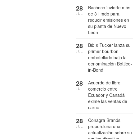
28
Bachoco invierte más
de 31 mdp para
JUL
reducir emisiones en
su planta de Nuevo
León
28
Bib & Tucker lanza su
primer bourbon
JUL
embotellado bajo la
denominación Bottled-
in-Bond
28
Acuerdo de libre
comercio entre
JUL
Ecuador y Canadá
exime las ventas de
carne
28
Conagra Brands
proporciona una
JUL
actualización sobre su
equipo directivo