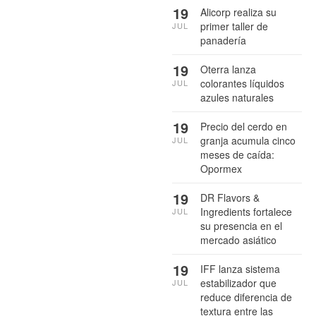
19
Alicorp realiza su
primer taller de
JUL
panadería
19
Oterra lanza
colorantes líquidos
JUL
azules naturales
19
Precio del cerdo en
granja acumula cinco
JUL
meses de caída:
Opormex
19
DR Flavors &
Ingredients fortalece
JUL
su presencia en el
mercado asiático
19
IFF lanza sistema
estabilizador que
JUL
reduce diferencia de
textura entre las