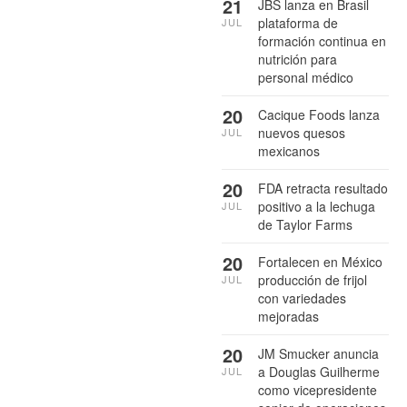
21
JBS lanza en Brasil
plataforma de
JUL
formación continua en
nutrición para
personal médico
20
Cacique Foods lanza
nuevos quesos
JUL
mexicanos
20
FDA retracta resultado
positivo a la lechuga
JUL
de Taylor Farms
20
Fortalecen en México
producción de frijol
JUL
con variedades
mejoradas
20
JM Smucker anuncia
a Douglas Guilherme
JUL
como vicepresidente