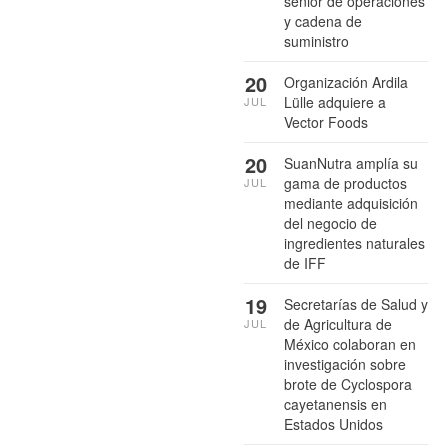
senior de operaciones
y cadena de
suministro
20
Organización Ardila
Lülle adquiere a
JUL
Vector Foods
20
SuanNutra amplía su
gama de productos
JUL
mediante adquisición
del negocio de
ingredientes naturales
de IFF
19
Secretarías de Salud y
de Agricultura de
JUL
México colaboran en
investigación sobre
brote de Cyclospora
cayetanensis en
Estados Unidos