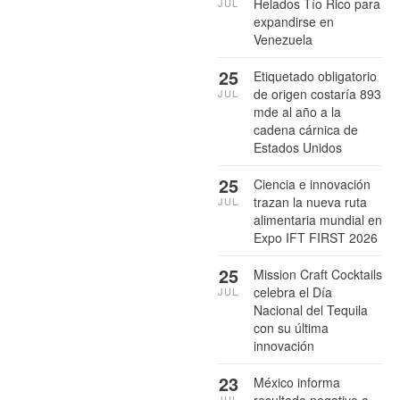
Helados Tío Rico para
JUL
expandirse en
Venezuela
25
Etiquetado obligatorio
de origen costaría 893
JUL
mde al año a la
cadena cárnica de
Estados Unidos
25
Ciencia e innovación
trazan la nueva ruta
JUL
alimentaria mundial en
Expo IFT FIRST 2026
25
Mission Craft Cocktails
celebra el Día
JUL
Nacional del Tequila
con su última
innovación
23
México informa
JUL