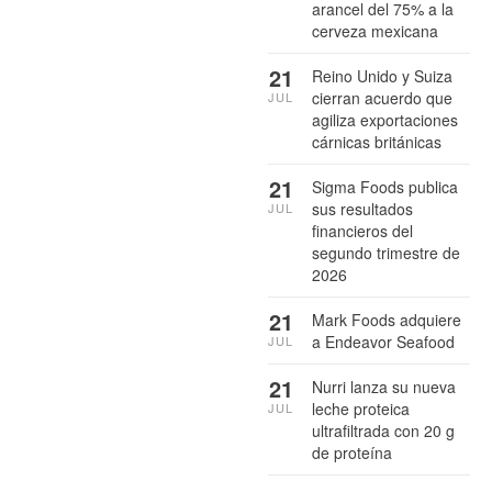
arancel del 75% a la
cerveza mexicana
21
Reino Unido y Suiza
cierran acuerdo que
JUL
agiliza exportaciones
cárnicas británicas
21
Sigma Foods publica
sus resultados
JUL
financieros del
segundo trimestre de
2026
21
Mark Foods adquiere
a Endeavor Seafood
JUL
21
Nurri lanza su nueva
leche proteica
JUL
ultrafiltrada con 20 g
de proteína