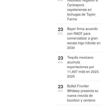
resultado negativo a
Cyclospora
cayetanensis en
lechugas de Taylor
Farms
23
Bayer firma acuerdo
con RAGT para
JUL
comercializar a gran
escala trigo híbrido en
2030
23
Tequila mexicano
acumula
JUL
exportaciones por
11,697 mdd en 2023-
2025
23
Bulleit Frontier
Whiskey presenta su
JUL
nueva mezcla de
bourbon y centeno