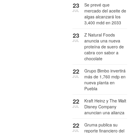
23
Se prevé que
mercado del aceite de
JUL
algas alcanzará los
3,400 mdd en 2033
23
Z Natural Foods
anuncia una nueva
JUL
proteína de suero de
cabra con sabor a
chocolate
22
Grupo Bimbo invertirá
más de 1,760 mdp en
JUL
nueva planta en
Puebla
22
Kraft Heinz y The Walt
Disney Company
JUL
anuncian una alianza
22
Gruma publica su
reporte financiero del
JUL