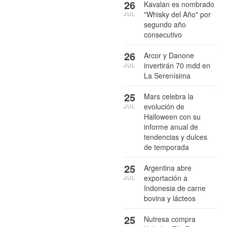
26
Kavalan es nombrado
"Whisky del Año" por
JUL
segundo año
consecutivo
26
Arcor y Danone
invertirán 70 mdd en
JUL
La Serenísima
25
Mars celebra la
evolución de
JUL
Halloween con su
informe anual de
tendencias y dulces
de temporada
25
Argentina abre
exportación a
JUL
Indonesia de carne
bovina y lácteos
25
Nutresa compra