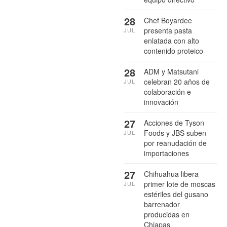
28
Chef Boyardee
presenta pasta
JUL
enlatada con alto
contenido proteico
28
ADM y Matsutani
celebran 20 años de
JUL
colaboración e
innovación
27
Acciones de Tyson
Foods y JBS suben
JUL
por reanudación de
importaciones
27
Chihuahua libera
primer lote de moscas
JUL
estériles del gusano
barrenador
producidas en
Chiapas