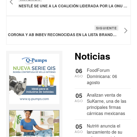
NESTLÉ SE UNE A LA COALICIÓN LIDERADA POR LA ONU PARA APOYAR LA SALUD DE LAS MUJERES
SIGUIENTE
CORONA Y AB INBEV RECONOCIDAS EN LA LISTA BRANDS THAT MATTER 2025 DE FAST COMPANY
Noticias
06
FoodForum
Dominicana: 06
AGO
agosto
05
Analizan venta de
SuKarne, una de las
AGO
principales firmas
cárnicas mexicanas
05
Nutri® anuncia el
lanzamiento de su
AGO