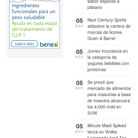
sabor especial a
plátano
05
Next Century Spirits
adquiere la cartera de
AGO
marcas de licores
Grain & Barrel
05
Jumex incursiona en
la categoría de
AGO
yogures bebibles con
proteínas
05
Se prevé que
mercado de alimentos
AGO
para mascotas a base
de insectos alcanzará
los 4,000 mdd en
2036
05
Minute Maid Spiked
lanza su Vodka
AGO
Lemonade Iced Tea