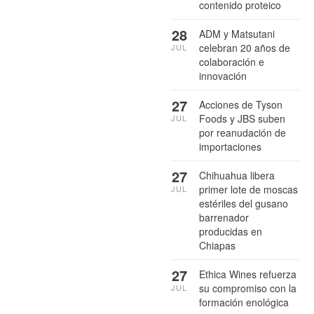
contenido proteico
28
ADM y Matsutani
celebran 20 años de
JUL
colaboración e
innovación
27
Acciones de Tyson
Foods y JBS suben
JUL
por reanudación de
importaciones
27
Chihuahua libera
primer lote de moscas
JUL
estériles del gusano
barrenador
producidas en
Chiapas
27
Ethica Wines refuerza
su compromiso con la
JUL
formación enológica