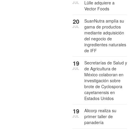
Lülle adquiere a
JUL
Vector Foods
20
SuanNutra amplía su
gama de productos
JUL
mediante adquisición
del negocio de
ingredientes naturales
de IFF
19
Secretarías de Salud y
de Agricultura de
JUL
México colaboran en
investigación sobre
brote de Cyclospora
cayetanensis en
Estados Unidos
19
Alicorp realiza su
primer taller de
JUL
panadería