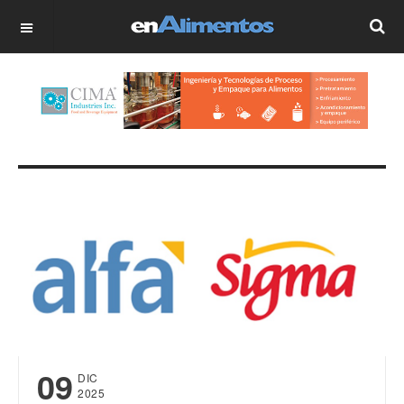
OFF CANVAS
09
DIC
2025