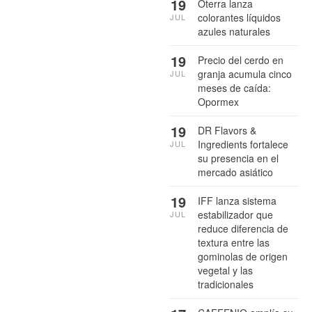
19
Oterra lanza
colorantes líquidos
JUL
azules naturales
19
Precio del cerdo en
granja acumula cinco
JUL
meses de caída:
Opormex
19
DR Flavors &
Ingredients fortalece
JUL
su presencia en el
mercado asiático
19
IFF lanza sistema
estabilizador que
JUL
reduce diferencia de
textura entre las
gominolas de origen
vegetal y las
tradicionales