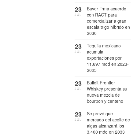
23
Bayer firma acuerdo
con RAGT para
JUL
comercializar a gran
escala trigo híbrido en
2030
23
Tequila mexicano
acumula
JUL
exportaciones por
11,697 mdd en 2023-
2025
23
Bulleit Frontier
Whiskey presenta su
JUL
nueva mezcla de
bourbon y centeno
23
Se prevé que
mercado del aceite de
JUL
algas alcanzará los
3,400 mdd en 2033