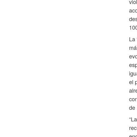
vio
aco
des
100
La 
más
evo
esp
igu
el 
alr
con
de 
“La
rec
enc