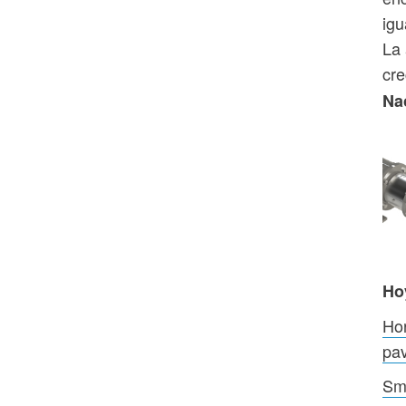
igu
La 
cre
Na
Ho
Ho
pav
Smi