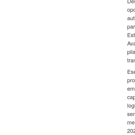
Des
opo
aut
par
Est
Ava
pil
tra
Ese
pro
em
cap
log
sem
me
202