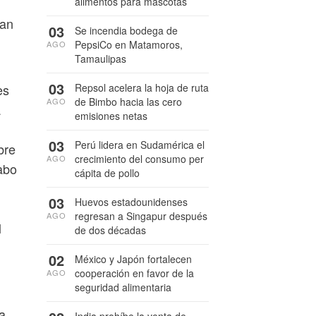
alimentos para mascotas
han
03
Se incendia bodega de
PepsiCo en Matamoros,
AGO
Tamaulipas
03
es
Repsol acelera la hoja de ruta
de Bimbo hacia las cero
AGO
a
emisiones netas
03
Perú lidera en Sudamérica el
bre
crecimiento del consumo per
AGO
abo
cápita de pollo
03
Huevos estadounidenses
regresan a Singapur después
AGO
l
de dos décadas
02
México y Japón fortalecen
cooperación en favor de la
AGO
seguridad alimentaria
a