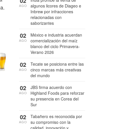
02
India prohíbe la venta de
algunos licores de Diageo e
AGO
a.
Inbrew por infracciones
relacionadas con
saborizantes
02
México e industria acuerdan
comercialización del maíz
AGO
blanco del ciclo Primavera-
Verano 2026
02
Tecate se posiciona entre las
cinco marcas más creativas
AGO
del mundo
02
JBS firma acuerdo con
Highland Foods para reforzar
AGO
su presencia en Corea del
Sur
02
Tabañero es reconocida por
su compromiso con la
AGO
calidad, innovación y