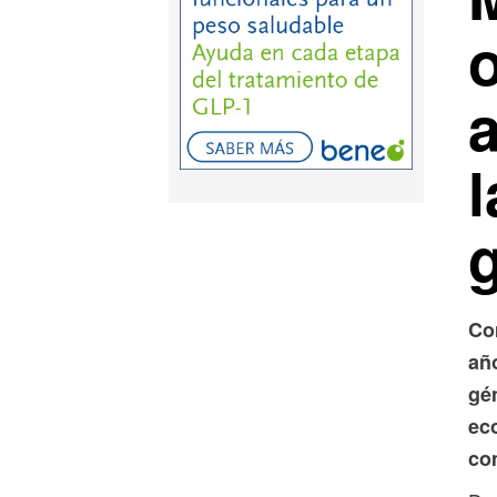
a
l
Co
añ
gén
ec
co