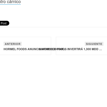
tro cárnico
ANTERIOR
SIGUIENTE
HORMEL FOODS ANUNCIA ACUERDO PARA VENDER SU NEGOCIO DE PAVOS ENTEROS A LIFE-SCIENCE INNOVATIONS
SMITHFIELD FOODS INVERTIRÁ 1,300 MDD EN CONSTRUIR UN NUEVO CENTRO CÁRNICO