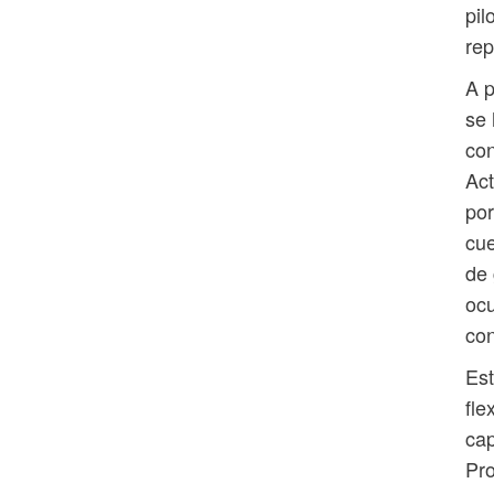
pil
rep
A p
se 
con
Act
por
cue
de 
ocu
co
Es
fle
cap
Pro