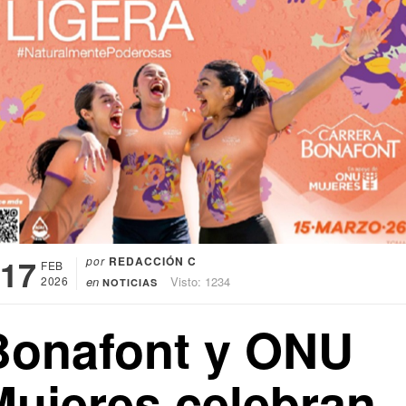
17
por
REDACCIÓN C
FEB
2026
en
Visto: 1234
NOTICIAS
Bonafont y ONU
Mujeres celebran