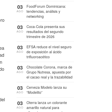
03
FoodForum Dominicana:
tendencias, análisis y
AGO
networking
ero
03
Coca-Cola presenta sus
resultados del segundo
AGO
trimestre de 2026
03
EFSA reduce el nivel seguro
rea
de exposición al ácido
AGO
dad
trifluoroacético
án
03
Chocolate Corona, marca de
do
Grupo Nutresa, apuesta por
AGO
el cacao real y la trazabilidad
03
Cerveza Modelo lanza su
“Modelito”
AGO
del
03
Oterra lanza un colorante
amarillo natural para
AGO