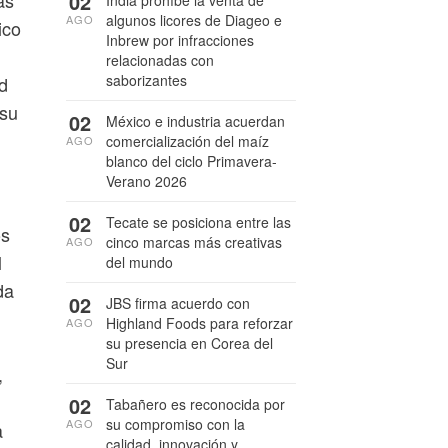
02
as
India prohíbe la venta de
algunos licores de Diageo e
AGO
ico
Inbrew por infracciones
relacionadas con
saborizantes
d
 su
02
México e industria acuerdan
comercialización del maíz
AGO
blanco del ciclo Primavera-
Verano 2026
02
Tecate se posiciona entre las
os
cinco marcas más creativas
AGO
l
del mundo
da
02
JBS firma acuerdo con
Highland Foods para reforzar
AGO
su presencia en Corea del
Sur
,
02
Tabañero es reconocida por
su compromiso con la
AGO
a
calidad, innovación y