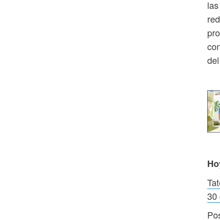
las
red
pro
con
del
Ho
Tat
30
Pos