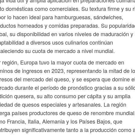
ga vida útil y amplia aplicación en preparaciones culinari
to domésticas como comerciales. Su textura firme y su r
or lo hacen ideal para hamburguesas, sándwiches,
ductos horneados y comidas preparadas. Su popularida
bal, su disponibilidad en varios niveles de maduración y
ptabilidad a diversos usos culinarios continúan
taleciendo su cuota de mercado a nivel mundial.
 región, Europa tuvo la mayor cuota de mercado en
minos de ingresos en 2023, representando la mitad de l
resos del mercado del queso, y se espera que domine e
cado durante el período de pronóstico gracias a su sóli
dición quesera, su alto consumo per cápita y su amplia
iedad de quesos especiales y artesanales. La región
erga países productores de queso de renombre mundial
o Francia, Italia, Alemania y los Países Bajos, que
tribuyen significativamente tanto a la producción como 