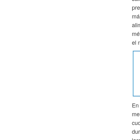
pr
más
ali
mét
el 
En 
mer
cuo
dur