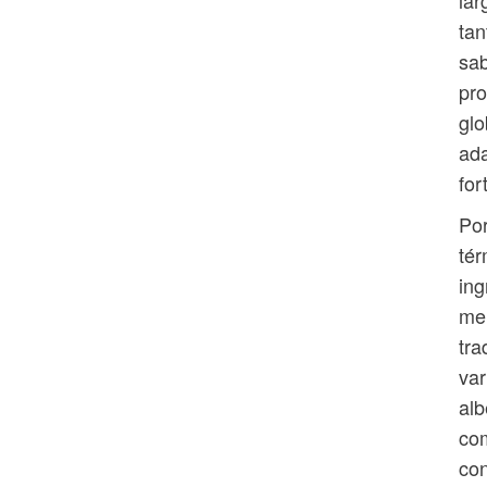
lar
tan
sab
pro
glo
ada
for
Por
tér
ing
mer
tra
var
alb
com
con