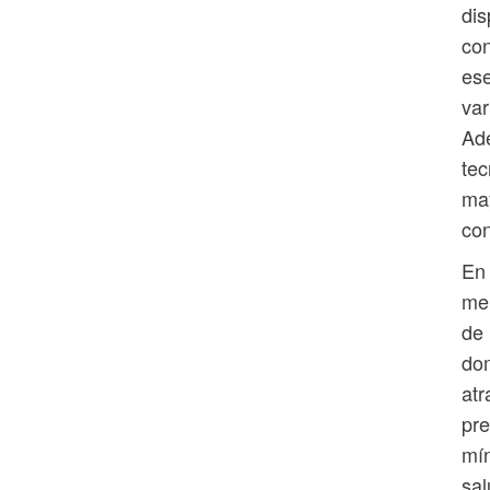
dis
con
ese
var
Ade
tec
may
con
En 
mer
de 
dom
atr
pre
mín
sal