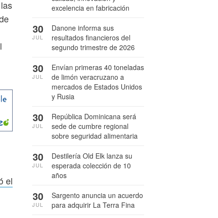
 las
excelencia en fabricación
 de
30
Danone informa sus
resultados financieros del
JUL
l
segundo trimestre de 2026
30
Envían primeras 40 toneladas
de limón veracruzano a
JUL
mercados de Estados Unidos
y Rusia
30
República Dominicana será
sede de cumbre regional
JUL
sobre seguridad alimentaria
30
Destilería Old Elk lanza su
esperada colección de 10
JUL
años
ó el
30
Sargento anuncia un acuerdo
para adquirir La Terra Fina
JUL