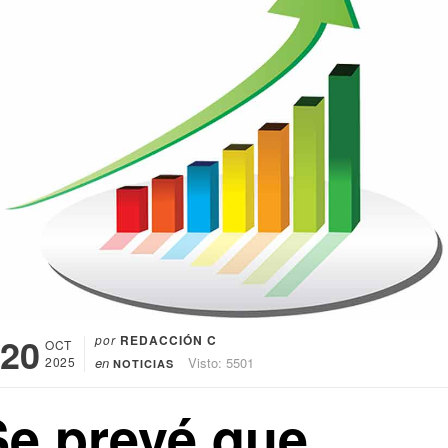
20
por
REDACCIÓN C
OCT
2025
en
Visto: 5501
NOTICIAS
Se prevé que