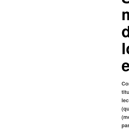
Co
ti
lec
(q
(mo
pa