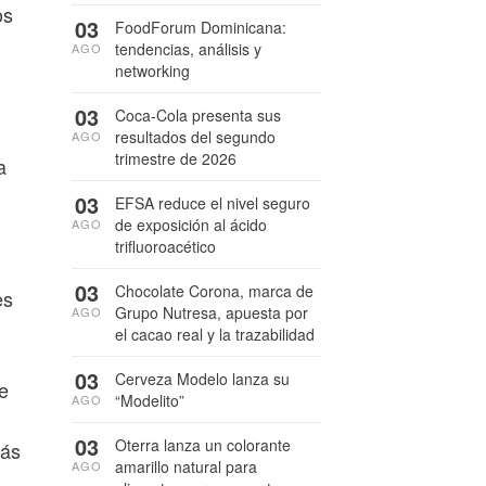
os
03
FoodForum Dominicana:
tendencias, análisis y
AGO
networking
03
Coca-Cola presenta sus
resultados del segundo
AGO
trimestre de 2026
a
03
EFSA reduce el nivel seguro
de exposición al ácido
AGO
trifluoroacético
03
Chocolate Corona, marca de
es
Grupo Nutresa, apuesta por
AGO
el cacao real y la trazabilidad
03
Cerveza Modelo lanza su
te
“Modelito”
AGO
03
Oterra lanza un colorante
más
amarillo natural para
AGO