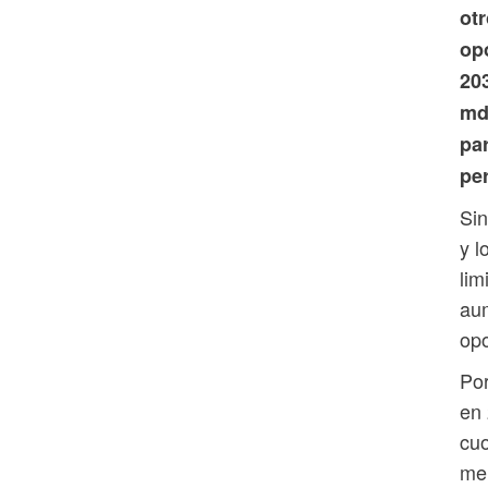
otr
opo
20
md
pa
pe
Sin
y l
lim
aum
opo
Por
en 
cuo
mer