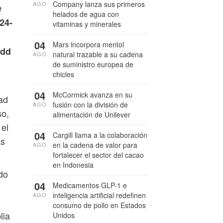
Company lanza sus primeros
AGO
e
helados de agua con
24-
vitaminas y minerales
04
Mars incorpora mentol
mdd
natural trazable a su cadena
AGO
de suministro europea de
chicles
04
McCormick avanza en su
ad
fusión con la división de
AGO
so,
alimentación de Unilever
 el
04
Cargill llama a la colaboración
as
en la cadena de valor para
AGO
fortalecer el sector del cacao
en Indonesia
do
04
Medicamentos GLP-1 e
inteligencia artificial redefinen
AGO
consumo de pollo en Estados
lia
Unidos