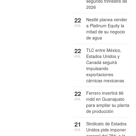
segundo trimestre de
2026
22
Nestlé planea vender
a Platinum Equity la
JUL
mitad de su negocio
de agua
22
TLC entre México,
Estados Unidos y
JUL
Canadá seguirá
impulsando
exportaciones
cárnicas mexicanas
22
Ferrero invertirá 86
mdd en Guanajuato
JUL
para ampliar su planta
de producción
21
Sindicato de Estados
Unidos pide imponer
JUL
arancel del 75% a la