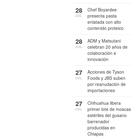
28
Chef Boyardee
presenta pasta
JUL
enlatada con alto
contenido proteico
28
ADM y Matsutani
celebran 20 años de
JUL
colaboración e
innovación
27
Acciones de Tyson
Foods y JBS suben
JUL
por reanudación de
importaciones
27
Chihuahua libera
primer lote de moscas
JUL
estériles del gusano
barrenador
producidas en
Chiapas