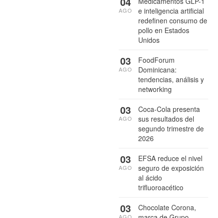
04
Medicamentos GLP-1
e inteligencia artificial
AGO
redefinen consumo de
pollo en Estados
Unidos
03
FoodForum
Dominicana:
AGO
tendencias, análisis y
networking
03
Coca-Cola presenta
sus resultados del
AGO
segundo trimestre de
2026
03
EFSA reduce el nivel
seguro de exposición
AGO
al ácido
trifluoroacético
03
Chocolate Corona,
marca de Grupo
AGO