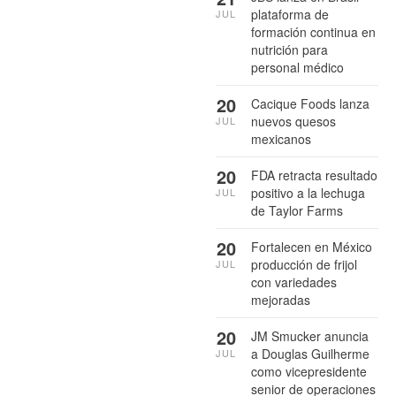
plataforma de
JUL
formación continua en
nutrición para
personal médico
20
Cacique Foods lanza
nuevos quesos
JUL
mexicanos
20
FDA retracta resultado
positivo a la lechuga
JUL
de Taylor Farms
20
Fortalecen en México
producción de frijol
JUL
con variedades
mejoradas
20
JM Smucker anuncia
a Douglas Guilherme
JUL
como vicepresidente
senior de operaciones