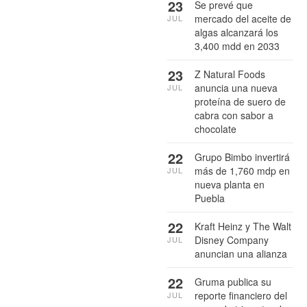
23
Se prevé que
mercado del aceite de
JUL
algas alcanzará los
3,400 mdd en 2033
23
Z Natural Foods
anuncia una nueva
JUL
proteína de suero de
cabra con sabor a
chocolate
22
Grupo Bimbo invertirá
más de 1,760 mdp en
JUL
nueva planta en
Puebla
22
Kraft Heinz y The Walt
Disney Company
JUL
anuncian una alianza
22
Gruma publica su
reporte financiero del
JUL