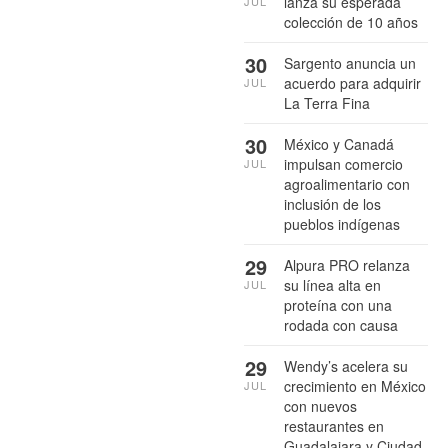
lanza su esperada
JUL
colección de 10 años
30
Sargento anuncia un
acuerdo para adquirir
JUL
La Terra Fina
30
México y Canadá
impulsan comercio
JUL
agroalimentario con
inclusión de los
pueblos indígenas
29
Alpura PRO relanza
su línea alta en
JUL
proteína con una
rodada con causa
29
Wendy’s acelera su
crecimiento en México
JUL
con nuevos
restaurantes en
Guadalajara y Ciudad