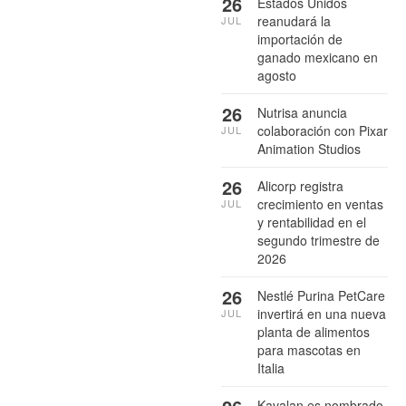
26
Estados Unidos
reanudará la
JUL
importación de
ganado mexicano en
agosto
26
Nutrisa anuncia
colaboración con Pixar
JUL
Animation Studios
26
Alicorp registra
crecimiento en ventas
JUL
y rentabilidad en el
segundo trimestre de
2026
26
Nestlé Purina PetCare
invertirá en una nueva
JUL
planta de alimentos
para mascotas en
Italia
Kavalan es nombrado