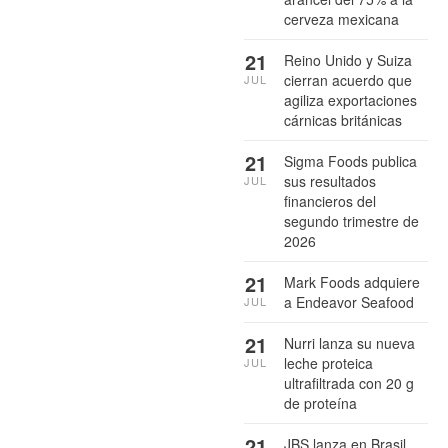
cerveza mexicana
21
Reino Unido y Suiza
cierran acuerdo que
JUL
agiliza exportaciones
cárnicas británicas
21
Sigma Foods publica
sus resultados
JUL
financieros del
segundo trimestre de
2026
21
Mark Foods adquiere
a Endeavor Seafood
JUL
21
Nurri lanza su nueva
leche proteica
JUL
ultrafiltrada con 20 g
de proteína
21
JBS lanza en Brasil