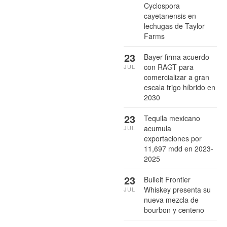
Cyclospora
cayetanensis en
lechugas de Taylor
Farms
23
Bayer firma acuerdo
con RAGT para
JUL
comercializar a gran
escala trigo híbrido en
2030
23
Tequila mexicano
acumula
JUL
exportaciones por
11,697 mdd en 2023-
2025
23
Bulleit Frontier
Whiskey presenta su
JUL
nueva mezcla de
bourbon y centeno