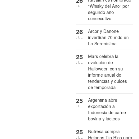
26
"Whisky del Año" por
JUL
segundo año
consecutivo
26
Arcor y Danone
invertirán 70 mdd en
JUL
La Serenísima
25
Mars celebra la
evolución de
JUL
Halloween con su
informe anual de
tendencias y dulces
de temporada
25
Argentina abre
exportación a
JUL
Indonesia de carne
bovina y lácteos
25
Nutresa compra
Helados Tío Rico para
JUL