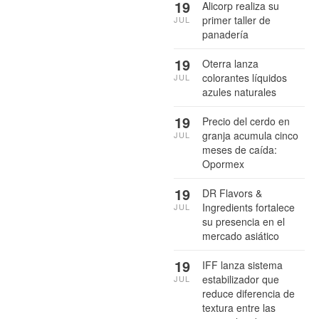
19
Alicorp realiza su
primer taller de
JUL
panadería
19
Oterra lanza
colorantes líquidos
JUL
azules naturales
19
Precio del cerdo en
granja acumula cinco
JUL
meses de caída:
Opormex
19
DR Flavors &
Ingredients fortalece
JUL
su presencia en el
mercado asiático
19
IFF lanza sistema
estabilizador que
JUL
reduce diferencia de
textura entre las