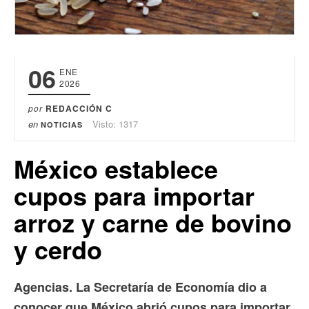
06
ENE
2026
por
REDACCIÓN C
en
Visto: 1317
NOTICIAS
México establece
cupos para importar
arroz y carne de bovino
y cerdo
Agencias. La Secretaría de Economía dio a
conocer que México abrió cupos para importar