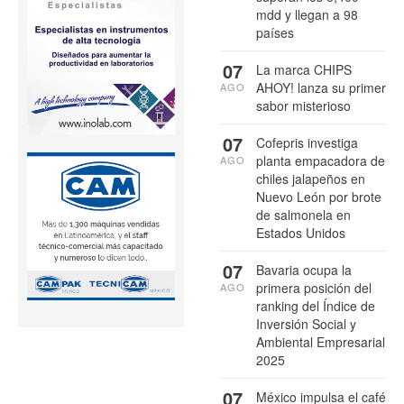
mdd y llegan a 98
países
07
La marca CHIPS
AHOY! lanza su primer
AGO
sabor misterioso
07
Cofepris investiga
planta empacadora de
AGO
chiles jalapeños en
Nuevo León por brote
de salmonela en
Estados Unidos
07
Bavaria ocupa la
primera posición del
AGO
ranking del Índice de
Inversión Social y
Ambiental Empresarial
2025
07
México impulsa el café