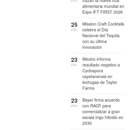
trazan la nueva ruta
alimentaria mundial en
Expo IFT FIRST 2026
25
Mission Craft Cocktails
celebra el Día
JUL
Nacional del Tequila
con su última
innovación
23
México informa
resultado negativo a
JUL
Cyclospora
cayetanensis en
lechugas de Taylor
Farms
23
Bayer firma acuerdo
con RAGT para
JUL
comercializar a gran
escala trigo híbrido en
2030