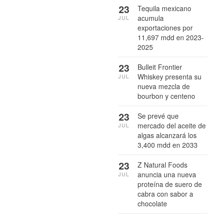
23
Tequila mexicano
acumula
JUL
exportaciones por
11,697 mdd en 2023-
2025
23
Bulleit Frontier
Whiskey presenta su
JUL
nueva mezcla de
bourbon y centeno
23
Se prevé que
mercado del aceite de
JUL
algas alcanzará los
3,400 mdd en 2033
23
Z Natural Foods
anuncia una nueva
JUL
proteína de suero de
cabra con sabor a
chocolate