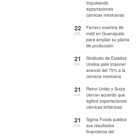
impulsando
exportaciones
cárnicas mexicanas
22
Ferrero invertirá 86
mdd en Guanajuato
JUL
para ampliar su planta
de producción
21
Sindicato de Estados
Unidos pide imponer
JUL
arancel del 75% a la
cerveza mexicana
21
Reino Unido y Suiza
cierran acuerdo que
JUL
agiliza exportaciones
cárnicas británicas
21
Sigma Foods publica
sus resultados
JUL
financieros del