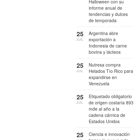
Halloween con su
informe anual de
tendencias y dulces
de temporada
25
Argentina abre
exportación a
JUL
Indonesia de carne
bovina y lácteos
25
Nutresa compra
Helados Tío Rico para
JUL
expandirse en
Venezuela
25
Etiquetado obligatorio
de origen costaría 893
JUL
mde al año a la
cadena cárnica de
Estados Unidos
25
Ciencia e innovación
JUL