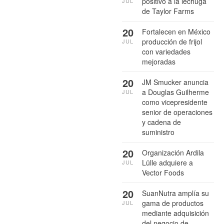
positivo a la lechuga
JUL
de Taylor Farms
20
Fortalecen en México
producción de frijol
JUL
con variedades
mejoradas
20
JM Smucker anuncia
a Douglas Guilherme
JUL
como vicepresidente
senior de operaciones
y cadena de
suministro
20
Organización Ardila
Lülle adquiere a
JUL
Vector Foods
20
SuanNutra amplía su
gama de productos
JUL
mediante adquisición
del negocio de