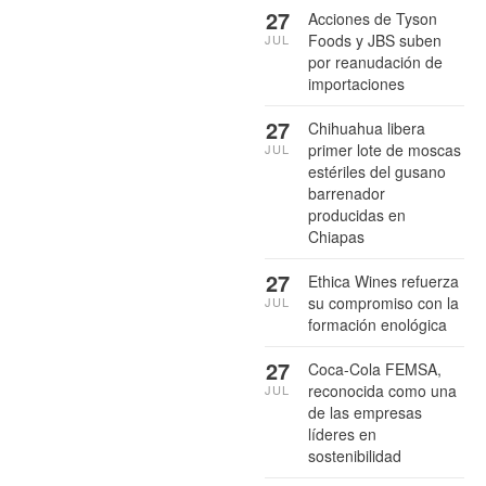
27
Acciones de Tyson
Foods y JBS suben
JUL
por reanudación de
importaciones
27
Chihuahua libera
primer lote de moscas
JUL
estériles del gusano
barrenador
producidas en
Chiapas
27
Ethica Wines refuerza
su compromiso con la
JUL
formación enológica
27
Coca-Cola FEMSA,
reconocida como una
JUL
de las empresas
líderes en
sostenibilidad