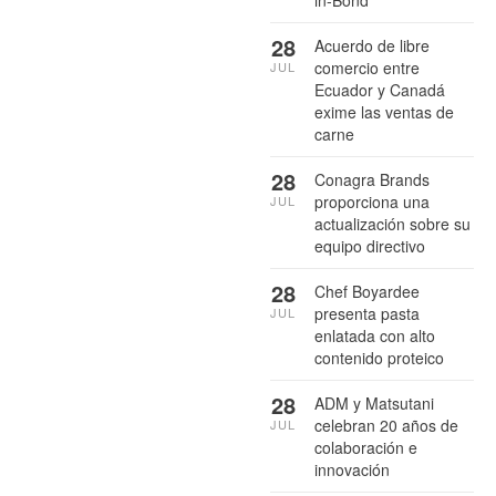
28
Acuerdo de libre
comercio entre
JUL
Ecuador y Canadá
exime las ventas de
carne
28
Conagra Brands
proporciona una
JUL
actualización sobre su
equipo directivo
28
Chef Boyardee
presenta pasta
JUL
enlatada con alto
contenido proteico
28
ADM y Matsutani
celebran 20 años de
JUL
colaboración e
innovación