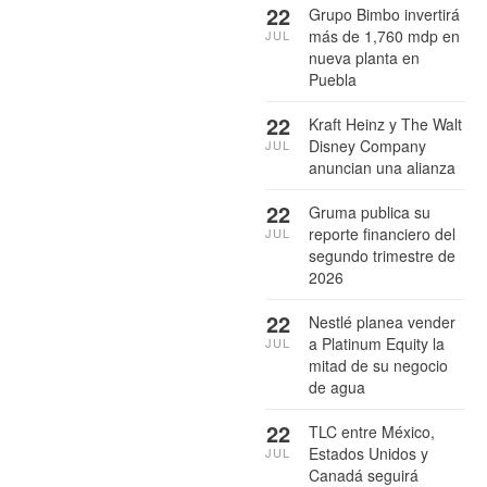
22
Grupo Bimbo invertirá
más de 1,760 mdp en
JUL
nueva planta en
Puebla
22
Kraft Heinz y The Walt
Disney Company
JUL
anuncian una alianza
22
Gruma publica su
reporte financiero del
JUL
segundo trimestre de
2026
22
Nestlé planea vender
a Platinum Equity la
JUL
mitad de su negocio
de agua
22
TLC entre México,
Estados Unidos y
JUL
Canadá seguirá