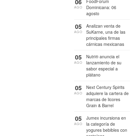
06
FoodForum
Dominicana: 06
AGO
agosto
05
Analizan venta de
SuKarne, una de las
AGO
principales firmas
cárnicas mexicanas
05
Nutri® anuncia el
lanzamiento de su
AGO
sabor especial a
plátano
05
Next Century Spirits
adquiere la cartera de
AGO
marcas de licores
Grain & Barrel
05
Jumex incursiona en
la categoría de
AGO
yogures bebibles con
proteínas