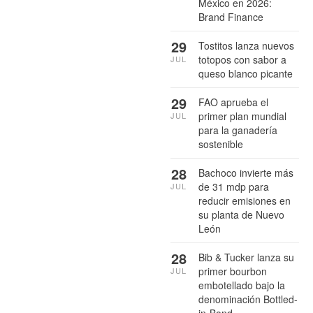
México en 2026:
Brand Finance
29
Tostitos lanza nuevos
totopos con sabor a
JUL
queso blanco picante
29
FAO aprueba el
primer plan mundial
JUL
para la ganadería
sostenible
28
Bachoco invierte más
de 31 mdp para
JUL
reducir emisiones en
su planta de Nuevo
León
28
Bib & Tucker lanza su
primer bourbon
JUL
embotellado bajo la
denominación Bottled-
in-Bond