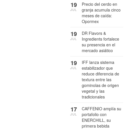
19
Precio del cerdo en
granja acumula cinco
JUL
meses de caída:
Opormex
19
DR Flavors &
Ingredients fortalece
JUL
su presencia en el
mercado asiático
19
IFF lanza sistema
estabilizador que
JUL
reduce diferencia de
textura entre las
gominolas de origen
vegetal y las
tradicionales
17
CAFFENIO amplía su
portafolio con
JUL
ENERCHILL, su
primera bebida