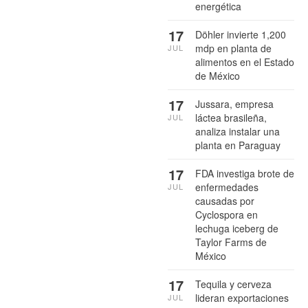
energética
17
Döhler invierte 1,200
mdp en planta de
JUL
alimentos en el Estado
de México
17
Jussara, empresa
láctea brasileña,
JUL
analiza instalar una
planta en Paraguay
17
FDA investiga brote de
enfermedades
JUL
causadas por
Cyclospora en
lechuga iceberg de
Taylor Farms de
México
17
Tequila y cerveza
lideran exportaciones
JUL