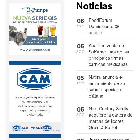
Noticias
06
FoodForum
Dominicana: 06
AGO
agosto
05
Analizan venta de
SuKarne, una de las
AGO
principales firmas
cárnicas mexicanas
05
Nutri® anuncia el
lanzamiento de su
AGO
sabor especial a
plátano
05
Next Century Spirits
adquiere la cartera de
AGO
marcas de licores
Grain & Barrel
Jumex incursiona en