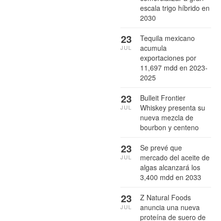
escala trigo híbrido en
2030
23
Tequila mexicano
acumula
JUL
exportaciones por
11,697 mdd en 2023-
2025
23
Bulleit Frontier
Whiskey presenta su
JUL
nueva mezcla de
bourbon y centeno
23
Se prevé que
mercado del aceite de
JUL
algas alcanzará los
3,400 mdd en 2033
23
Z Natural Foods
anuncia una nueva
JUL
proteína de suero de