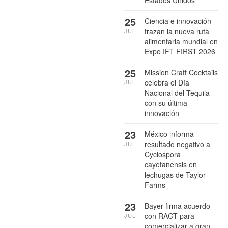
25
Ciencia e innovación
trazan la nueva ruta
JUL
alimentaria mundial en
Expo IFT FIRST 2026
25
Mission Craft Cocktails
celebra el Día
JUL
Nacional del Tequila
con su última
innovación
23
México informa
resultado negativo a
JUL
Cyclospora
cayetanensis en
lechugas de Taylor
Farms
23
Bayer firma acuerdo
con RAGT para
JUL
comercializar a gran