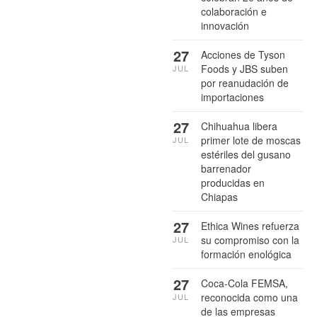
colaboración e
innovación
27
Acciones de Tyson
Foods y JBS suben
JUL
por reanudación de
importaciones
27
Chihuahua libera
primer lote de moscas
JUL
estériles del gusano
barrenador
producidas en
Chiapas
27
Ethica Wines refuerza
su compromiso con la
JUL
formación enológica
27
Coca-Cola FEMSA,
reconocida como una
JUL
de las empresas