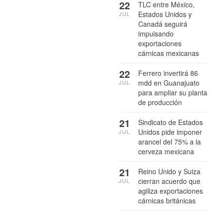
22
TLC entre México,
Estados Unidos y
JUL
Canadá seguirá
impulsando
exportaciones
cárnicas mexicanas
22
Ferrero invertirá 86
mdd en Guanajuato
JUL
para ampliar su planta
de producción
21
Sindicato de Estados
Unidos pide imponer
JUL
arancel del 75% a la
cerveza mexicana
21
Reino Unido y Suiza
cierran acuerdo que
JUL
agiliza exportaciones
cárnicas británicas