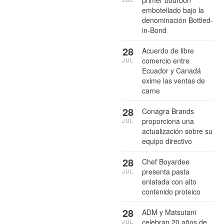
embotellado bajo la
denominación Bottled-
in-Bond
28
Acuerdo de libre
comercio entre
JUL
Ecuador y Canadá
exime las ventas de
carne
28
Conagra Brands
proporciona una
JUL
actualización sobre su
equipo directivo
28
Chef Boyardee
presenta pasta
JUL
enlatada con alto
contenido proteico
28
ADM y Matsutani
celebran 20 años de
JUL