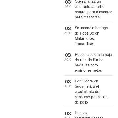
03
Oterra lanza un
colorante amarillo
AGO
natural para alimentos
para mascotas
03
Se incendia bodega
de PepsiCo en
AGO
Matamoros,
Tamaulipas
03
Repsol acelera la hoja
de ruta de Bimbo
AGO
hacia las cero
emisiones netas
03
Perú lidera en
Sudamérica el
AGO
crecimiento del
consumo per cápita
de pollo
03
Huevos
estadounidenses
AGO