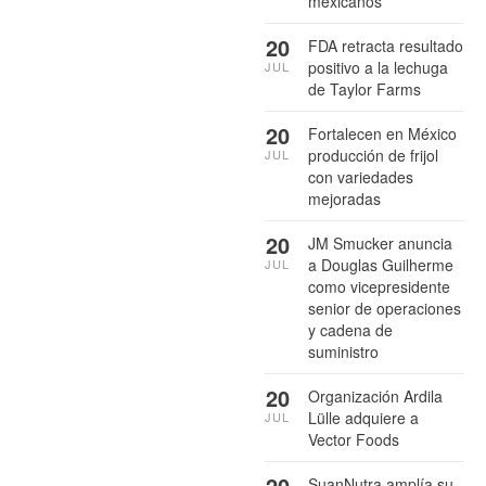
mexicanos
20
FDA retracta resultado
positivo a la lechuga
JUL
de Taylor Farms
20
Fortalecen en México
producción de frijol
JUL
con variedades
mejoradas
20
JM Smucker anuncia
a Douglas Guilherme
JUL
como vicepresidente
senior de operaciones
y cadena de
suministro
20
Organización Ardila
Lülle adquiere a
JUL
Vector Foods
20
SuanNutra amplía su