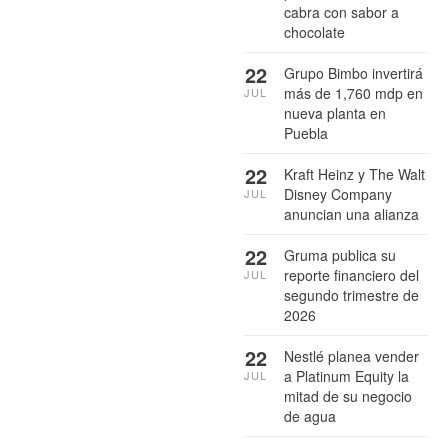
cabra con sabor a
chocolate
22
Grupo Bimbo invertirá
más de 1,760 mdp en
JUL
nueva planta en
Puebla
22
Kraft Heinz y The Walt
Disney Company
JUL
anuncian una alianza
22
Gruma publica su
reporte financiero del
JUL
segundo trimestre de
2026
22
Nestlé planea vender
a Platinum Equity la
JUL
mitad de su negocio
de agua