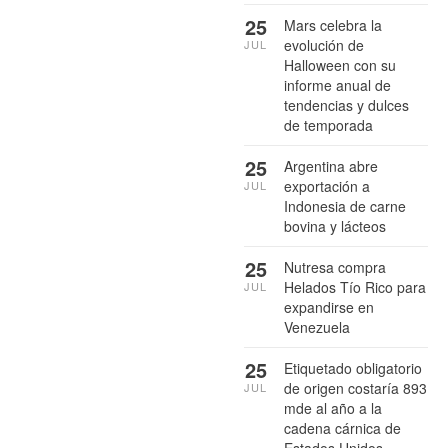
25
Mars celebra la
evolución de
JUL
Halloween con su
informe anual de
tendencias y dulces
de temporada
25
Argentina abre
exportación a
JUL
Indonesia de carne
bovina y lácteos
25
Nutresa compra
Helados Tío Rico para
JUL
expandirse en
Venezuela
25
Etiquetado obligatorio
de origen costaría 893
JUL
mde al año a la
cadena cárnica de
Estados Unidos