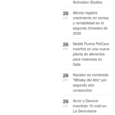
Animation Studios
26
Alicorp registra
crecimiento en ventas
JUL
y rentabilidad en el
segundo trimestre de
2026
26
Nestlé Purina PetCare
invertirá en una nueva
JUL
planta de alimentos
para mascotas en
Italia
26
Kavalan es nombrado
"Whisky del Año" por
JUL
segundo año
consecutivo
26
Arcor y Danone
invertirán 70 mdd en
JUL
La Serenísima