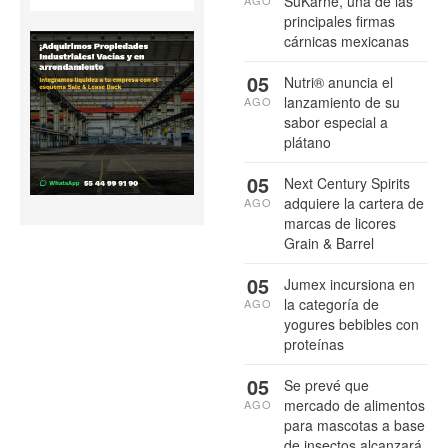
SuKarne, una de las
AGO
principales firmas
cárnicas mexicanas
05
Nutri® anuncia el
lanzamiento de su
AGO
sabor especial a
plátano
05
Next Century Spirits
adquiere la cartera de
AGO
marcas de licores
Grain & Barrel
05
Jumex incursiona en
la categoría de
AGO
yogures bebibles con
proteínas
05
Se prevé que
mercado de alimentos
AGO
para mascotas a base
de insectos alcanzará