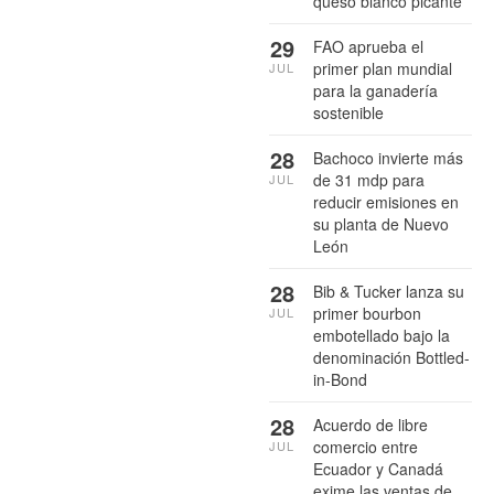
queso blanco picante
29
FAO aprueba el
primer plan mundial
JUL
para la ganadería
sostenible
28
Bachoco invierte más
de 31 mdp para
JUL
reducir emisiones en
su planta de Nuevo
León
28
Bib & Tucker lanza su
primer bourbon
JUL
embotellado bajo la
denominación Bottled-
in-Bond
28
Acuerdo de libre
comercio entre
JUL
Ecuador y Canadá
exime las ventas de