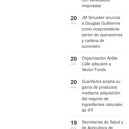
mejoradas
20
JM Smucker anuncia
a Douglas Guilherme
JUL
como vicepresidente
senior de operaciones
y cadena de
suministro
20
Organización Ardila
Lülle adquiere a
JUL
Vector Foods
20
SuanNutra amplía su
gama de productos
JUL
mediante adquisición
del negocio de
ingredientes naturales
de IFF
19
Secretarías de Salud y
de Agricultura de
JUL