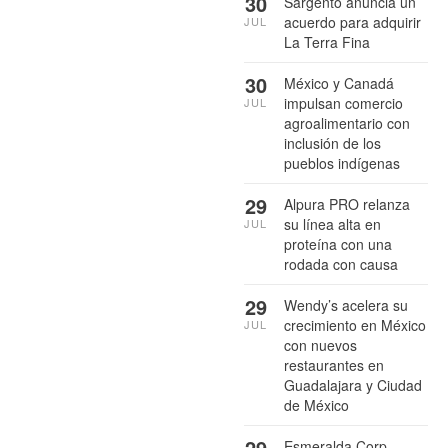
30
Sargento anuncia un
acuerdo para adquirir
JUL
La Terra Fina
30
México y Canadá
impulsan comercio
JUL
agroalimentario con
inclusión de los
pueblos indígenas
29
Alpura PRO relanza
su línea alta en
JUL
proteína con una
rodada con causa
29
Wendy’s acelera su
crecimiento en México
JUL
con nuevos
restaurantes en
Guadalajara y Ciudad
de México
29
Esmeralda Corp.