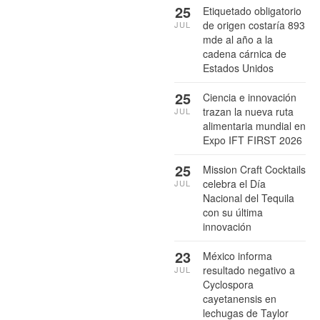
25
Etiquetado obligatorio
de origen costaría 893
JUL
mde al año a la
cadena cárnica de
Estados Unidos
25
Ciencia e innovación
trazan la nueva ruta
JUL
alimentaria mundial en
Expo IFT FIRST 2026
25
Mission Craft Cocktails
celebra el Día
JUL
Nacional del Tequila
con su última
innovación
23
México informa
resultado negativo a
JUL
Cyclospora
cayetanensis en
lechugas de Taylor