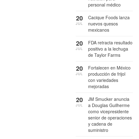
personal médico
20
Cacique Foods lanza
nuevos quesos
JUL
mexicanos
20
FDA retracta resultado
positivo a la lechuga
JUL
de Taylor Farms
20
Fortalecen en México
producción de frijol
JUL
con variedades
mejoradas
20
JM Smucker anuncia
a Douglas Guilherme
JUL
como vicepresidente
senior de operaciones
y cadena de
suministro