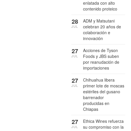
enlatada con alto
contenido proteico
28
ADM y Matsutani
celebran 20 años de
JUL
colaboración e
innovación
27
Acciones de Tyson
Foods y JBS suben
JUL
por reanudación de
importaciones
27
Chihuahua libera
primer lote de moscas
JUL
estériles del gusano
barrenador
producidas en
Chiapas
27
Ethica Wines refuerza
su compromiso con la
JUL