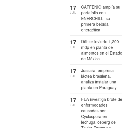
17
CAFFENIO amplía su
portafolio con
JUL
ENERCHILL, su
primera bebida
energética
17
Döhler invierte 1,200
mdp en planta de
JUL
alimentos en el Estado
de México
17
Jussara, empresa
láctea brasileña,
JUL
analiza instalar una
planta en Paraguay
17
FDA investiga brote de
enfermedades
JUL
causadas por
Cyclospora en
lechuga iceberg de
Taylor Farms de