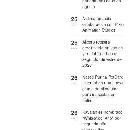
ganado mexicano en
agosto
26
Nutrisa anuncia
colaboración con Pixar
JUL
Animation Studios
26
Alicorp registra
crecimiento en ventas
JUL
y rentabilidad en el
segundo trimestre de
2026
26
Nestlé Purina PetCare
invertirá en una nueva
JUL
planta de alimentos
para mascotas en
Italia
26
Kavalan es nombrado
"Whisky del Año" por
JUL
segundo año
consecutivo