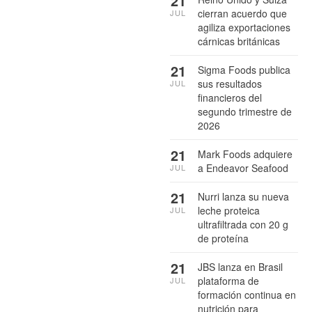
21
cierran acuerdo que
JUL
agiliza exportaciones
cárnicas británicas
21
Sigma Foods publica
sus resultados
JUL
financieros del
segundo trimestre de
2026
21
Mark Foods adquiere
a Endeavor Seafood
JUL
21
Nurri lanza su nueva
leche proteica
JUL
ultrafiltrada con 20 g
de proteína
21
JBS lanza en Brasil
plataforma de
JUL
formación continua en
nutrición para