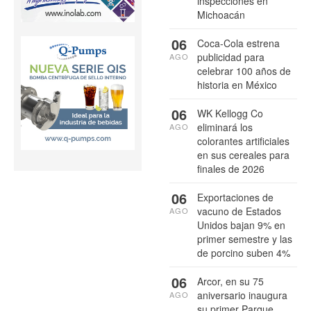
inspecciones en
Michoacán
06
Coca-Cola estrena
publicidad para
AGO
celebrar 100 años de
historia en México
06
WK Kellogg Co
eliminará los
AGO
colorantes artificiales
en sus cereales para
finales de 2026
06
Exportaciones de
vacuno de Estados
AGO
Unidos bajan 9% en
primer semestre y las
de porcino suben 4%
06
Arcor, en su 75
aniversario inaugura
AGO
su primer Parque