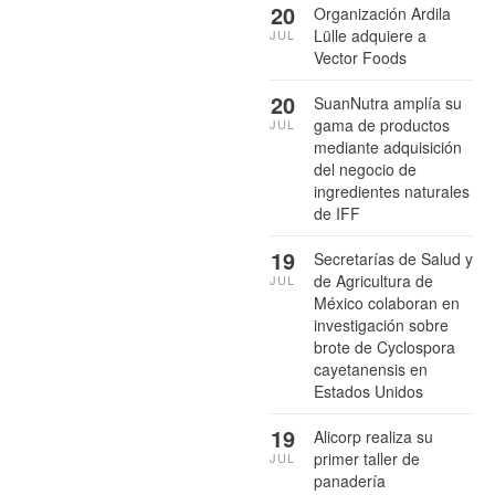
20
Organización Ardila
Lülle adquiere a
JUL
Vector Foods
20
SuanNutra amplía su
gama de productos
JUL
mediante adquisición
del negocio de
ingredientes naturales
de IFF
19
Secretarías de Salud y
de Agricultura de
JUL
México colaboran en
investigación sobre
brote de Cyclospora
cayetanensis en
Estados Unidos
19
Alicorp realiza su
primer taller de
JUL
panadería