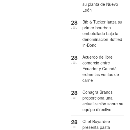
su planta de Nuevo
León
28
Bib & Tucker lanza su
primer bourbon
JUL
embotellado bajo la
denominación Bottled-
in-Bond
28
Acuerdo de libre
comercio entre
JUL
Ecuador y Canadá
exime las ventas de
carne
28
Conagra Brands
proporciona una
JUL
actualización sobre su
equipo directivo
28
Chef Boyardee
presenta pasta
JUL