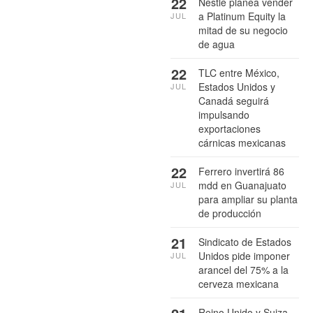
22
Nestlé planea vender
a Platinum Equity la
JUL
mitad de su negocio
de agua
22
TLC entre México,
Estados Unidos y
JUL
Canadá seguirá
impulsando
exportaciones
cárnicas mexicanas
22
Ferrero invertirá 86
mdd en Guanajuato
JUL
para ampliar su planta
de producción
21
Sindicato de Estados
Unidos pide imponer
JUL
arancel del 75% a la
cerveza mexicana
Reino Unido y Suiza