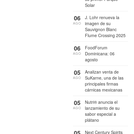
Solar
06
J. Lohr renueva la
imagen de su
AGO
Sauvignon Blanc
Flume Crossing 2025
06
FoodForum
Dominicana: 06
AGO
agosto
05
Analizan venta de
SuKarne, una de las
AGO
principales firmas
cárnicas mexicanas
05
Nutri® anuncia el
lanzamiento de su
AGO
sabor especial a
plátano
05
Next Century Spirits