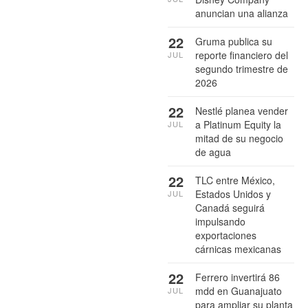
anuncian una alianza
22
Gruma publica su
reporte financiero del
JUL
segundo trimestre de
2026
22
Nestlé planea vender
a Platinum Equity la
JUL
mitad de su negocio
de agua
22
TLC entre México,
Estados Unidos y
JUL
Canadá seguirá
impulsando
exportaciones
cárnicas mexicanas
22
Ferrero invertirá 86
mdd en Guanajuato
JUL
para ampliar su planta