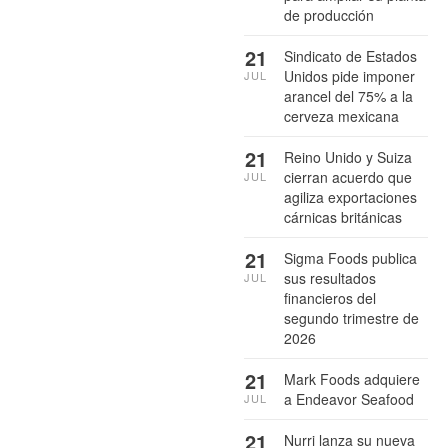
de producción
21
Sindicato de Estados
Unidos pide imponer
JUL
arancel del 75% a la
cerveza mexicana
21
Reino Unido y Suiza
cierran acuerdo que
JUL
agiliza exportaciones
cárnicas británicas
21
Sigma Foods publica
sus resultados
JUL
financieros del
segundo trimestre de
2026
21
Mark Foods adquiere
a Endeavor Seafood
JUL
21
Nurri lanza su nueva