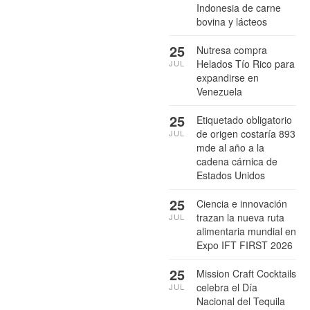
Indonesia de carne
bovina y lácteos
25
Nutresa compra
Helados Tío Rico para
JUL
expandirse en
Venezuela
25
Etiquetado obligatorio
de origen costaría 893
JUL
mde al año a la
cadena cárnica de
Estados Unidos
25
Ciencia e innovación
trazan la nueva ruta
JUL
alimentaria mundial en
Expo IFT FIRST 2026
25
Mission Craft Cocktails
celebra el Día
JUL
Nacional del Tequila