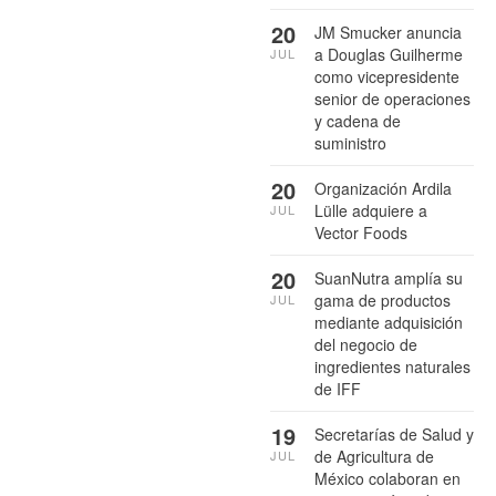
20
JM Smucker anuncia
a Douglas Guilherme
JUL
como vicepresidente
senior de operaciones
y cadena de
suministro
20
Organización Ardila
Lülle adquiere a
JUL
Vector Foods
20
SuanNutra amplía su
gama de productos
JUL
mediante adquisición
del negocio de
ingredientes naturales
de IFF
19
Secretarías de Salud y
de Agricultura de
JUL
México colaboran en