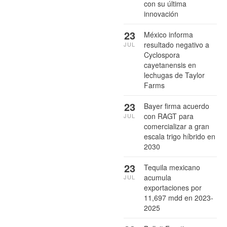
con su última
innovación
23
México informa
resultado negativo a
JUL
Cyclospora
cayetanensis en
lechugas de Taylor
Farms
23
Bayer firma acuerdo
con RAGT para
JUL
comercializar a gran
escala trigo híbrido en
2030
23
Tequila mexicano
acumula
JUL
exportaciones por
11,697 mdd en 2023-
2025