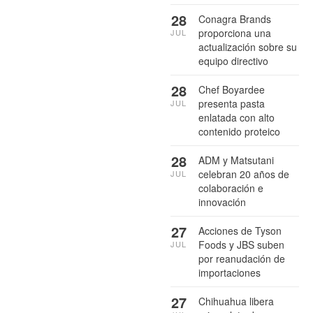
28
Conagra Brands
proporciona una
JUL
actualización sobre su
equipo directivo
28
Chef Boyardee
presenta pasta
JUL
enlatada con alto
contenido proteico
28
ADM y Matsutani
celebran 20 años de
JUL
colaboración e
innovación
27
Acciones de Tyson
Foods y JBS suben
JUL
por reanudación de
importaciones
27
Chihuahua libera