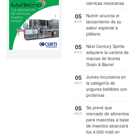
cárnicas mexicanas
05
Nutri® anuncia el
lanzamiento de su
AGO
sabor especial a
plátano
05
Next Century Spirits
adquiere la cartera de
AGO
marcas de licores
Grain & Barrel
05
Jumex incursiona en
la categoría de
AGO
yogures bebibles con
proteínas
05
Se prevé que
mercado de alimentos
AGO
para mascotas a base
de insectos alcanzará
los 4,000 mdd en