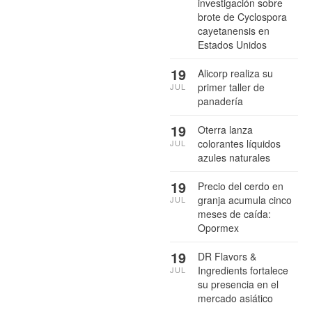
investigación sobre
brote de Cyclospora
cayetanensis en
Estados Unidos
19
Alicorp realiza su
primer taller de
JUL
panadería
19
Oterra lanza
colorantes líquidos
JUL
azules naturales
19
Precio del cerdo en
granja acumula cinco
JUL
meses de caída:
Opormex
19
DR Flavors &
Ingredients fortalece
JUL
su presencia en el
mercado asiático