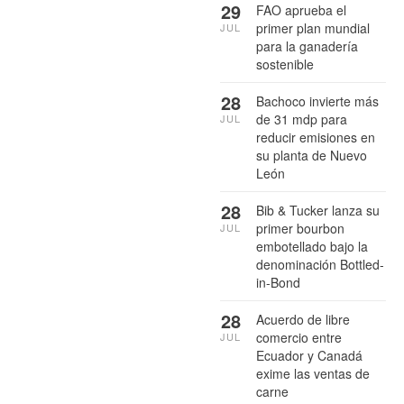
29
FAO aprueba el
primer plan mundial
JUL
para la ganadería
sostenible
28
Bachoco invierte más
de 31 mdp para
JUL
reducir emisiones en
su planta de Nuevo
León
28
Bib & Tucker lanza su
primer bourbon
JUL
embotellado bajo la
denominación Bottled-
in-Bond
28
Acuerdo de libre
comercio entre
JUL
Ecuador y Canadá
exime las ventas de
carne