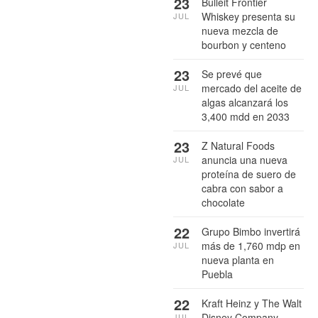
23
Bulleit Frontier
Whiskey presenta su
JUL
nueva mezcla de
bourbon y centeno
23
Se prevé que
mercado del aceite de
JUL
algas alcanzará los
3,400 mdd en 2033
23
Z Natural Foods
anuncia una nueva
JUL
proteína de suero de
cabra con sabor a
chocolate
22
Grupo Bimbo invertirá
más de 1,760 mdp en
JUL
nueva planta en
Puebla
22
Kraft Heinz y The Walt
Disney Company
JUL