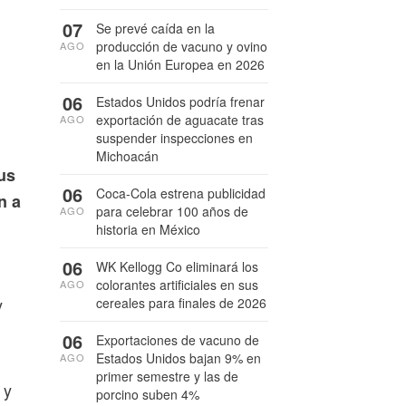
07
Se prevé caída en la
producción de vacuno y ovino
AGO
en la Unión Europea en 2026
06
Estados Unidos podría frenar
exportación de aguacate tras
AGO
suspender inspecciones en
Michoacán
us
06
Coca-Cola estrena publicidad
n a
para celebrar 100 años de
AGO
historia en México
06
WK Kellogg Co eliminará los
colorantes artificiales en sus
AGO
y
cereales para finales de 2026
06
Exportaciones de vacuno de
Estados Unidos bajan 9% en
AGO
primer semestre y las de
 y
porcino suben 4%