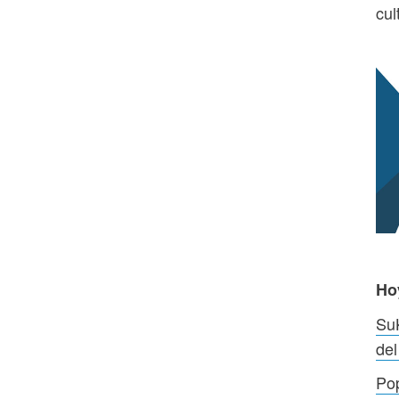
cul
Ho
SuK
del
Pop