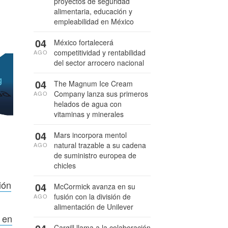
proyectos de seguridad
alimentaria, educación y
empleabilidad en México
04
México fortalecerá
competitividad y rentabilidad
AGO
del sector arrocero nacional
04
The Magnum Ice Cream
Company lanza sus primeros
AGO
helados de agua con
vitaminas y minerales
04
Mars incorpora mentol
natural trazable a su cadena
AGO
de suministro europea de
chicles
ión
04
McCormick avanza en su
fusión con la división de
AGO
alimentación de Unilever
 en
Cargill llama a la colaboración