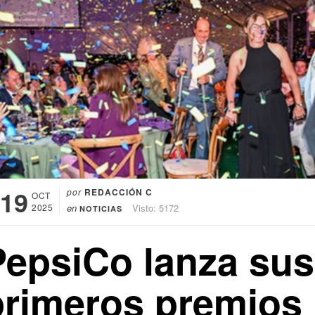
19
por
REDACCIÓN C
OCT
2025
en
Visto: 5172
NOTICIAS
PepsiCo lanza sus
primeros premios