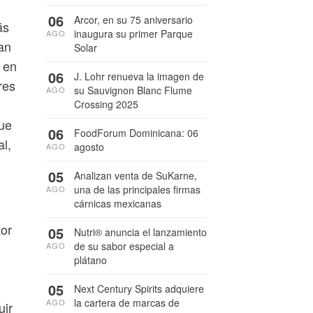
06
Arcor, en su 75 aniversario
ás
inaugura su primer Parque
AGO
an
Solar
 en
06
J. Lohr renueva la imagen de
res
su Sauvignon Blanc Flume
AGO
Crossing 2025
que
06
FoodForum Dominicana: 06
al,
agosto
AGO
05
Analizan venta de SuKarne,
una de las principales firmas
AGO
cárnicas mexicanas
tor
05
Nutri® anuncia el lanzamiento
de su sabor especial a
AGO
plátano
05
Next Century Spirits adquiere
la cartera de marcas de
AGO
uir