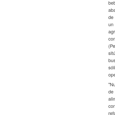
beb
aba
de 
un 
agr
com
(Pe
sit
bus
sól
ope
"Nu
de 
ali
con
ref