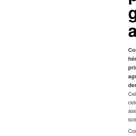
g
a
Co
hé
pr
agr
de
Cel
cel
ase
sos
Com