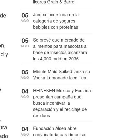
licores Grain & Barrel
05
 de
Jumex incursiona en la
categoría de yogures
AGO
bebibles con proteínas
05
Se prevé que mercado de
ón,
alimentos para mascotas a
AGO
base de insectos alcanzará
ad y
los 4,000 mdd en 2036
05
Minute Maid Spiked lanza su
Vodka Lemonade Iced Tea
AGO
,
o
04
HEINEKEN México y Ecolana
presentan campaña que
AGO
busca incentivar la
separación y el reciclaje de
residuos
,
ura
04
Fundación Alsea abre
convocatoria para impulsar
tado
AGO