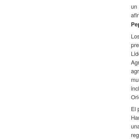
un 
af
Pe
Los
pre
Lid
Agr
agr
mul
inc
Ori
El 
Har
una
reg