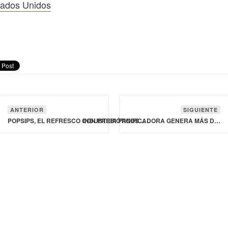
tados Unidos
ANTERIOR
SIGUIENTE
POPSIPS, EL REFRESCO CON PREBIÓTICOS, CONTINÚA SU EXPANSIÓN EN ESTADOS UNIDOS
INDUSTRIA PANIFICADORA GENERA MÁS DE 530 MIL EMPLEOS EN MÉXICO