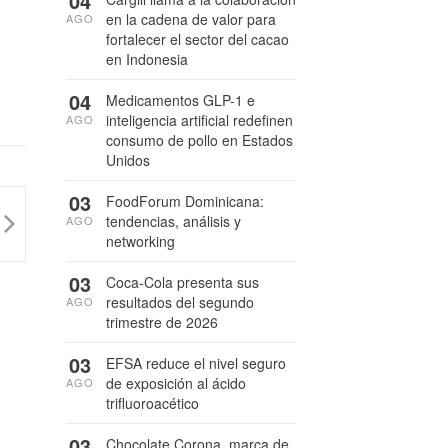
04
en la cadena de valor para
AGO
fortalecer el sector del cacao
en Indonesia
04
Medicamentos GLP-1 e
inteligencia artificial redefinen
AGO
consumo de pollo en Estados
Unidos
03
FoodForum Dominicana:
tendencias, análisis y
AGO
networking
03
Coca-Cola presenta sus
resultados del segundo
AGO
trimestre de 2026
03
EFSA reduce el nivel seguro
de exposición al ácido
AGO
trifluoroacético
03
Chocolate Corona, marca de