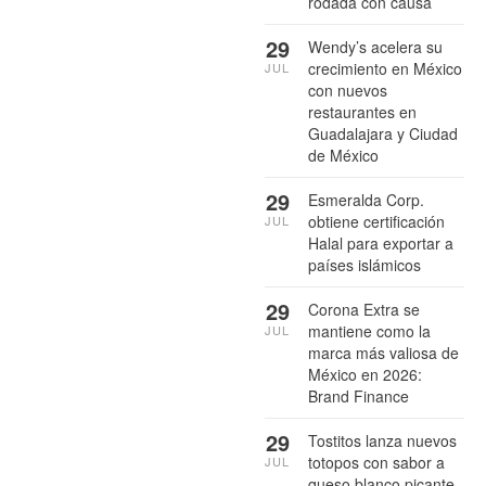
rodada con causa
29
Wendy’s acelera su
crecimiento en México
JUL
con nuevos
restaurantes en
Guadalajara y Ciudad
de México
29
Esmeralda Corp.
obtiene certificación
JUL
Halal para exportar a
países islámicos
29
Corona Extra se
mantiene como la
JUL
marca más valiosa de
México en 2026:
Brand Finance
29
Tostitos lanza nuevos
totopos con sabor a
JUL
queso blanco picante