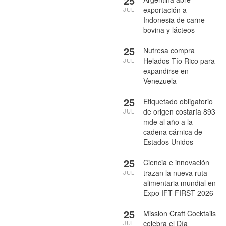
25
exportación a
JUL
Indonesia de carne
bovina y lácteos
25
Nutresa compra
Helados Tío Rico para
JUL
expandirse en
Venezuela
25
Etiquetado obligatorio
de origen costaría 893
JUL
mde al año a la
cadena cárnica de
Estados Unidos
25
Ciencia e innovación
trazan la nueva ruta
JUL
alimentaria mundial en
Expo IFT FIRST 2026
25
Mission Craft Cocktails
celebra el Día
JUL