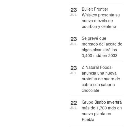
23
Bulleit Frontier
Whiskey presenta su
JUL
nueva mezcla de
bourbon y centeno
23
Se prevé que
mercado del aceite de
JUL
algas alcanzará los
3,400 mdd en 2033
23
Z Natural Foods
anuncia una nueva
JUL
proteína de suero de
cabra con sabor a
chocolate
22
Grupo Bimbo invertirá
más de 1,760 mdp en
JUL
nueva planta en
Puebla