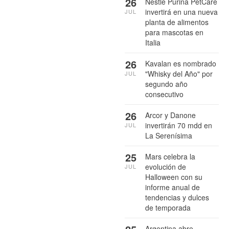
26
Nestlé Purina PetCare
invertirá en una nueva
JUL
planta de alimentos
para mascotas en
Italia
26
Kavalan es nombrado
"Whisky del Año" por
JUL
segundo año
consecutivo
26
Arcor y Danone
invertirán 70 mdd en
JUL
La Serenísima
25
Mars celebra la
evolución de
JUL
Halloween con su
informe anual de
tendencias y dulces
de temporada
Argentina abre