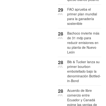
29
FAO aprueba el
primer plan mundial
JUL
para la ganadería
sostenible
28
Bachoco invierte más
de 31 mdp para
JUL
reducir emisiones en
su planta de Nuevo
León
28
Bib & Tucker lanza su
primer bourbon
JUL
embotellado bajo la
denominación Bottled-
in-Bond
28
Acuerdo de libre
comercio entre
JUL
Ecuador y Canadá
exime las ventas de