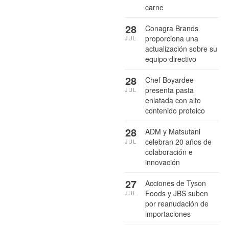
carne
28
Conagra Brands
proporciona una
JUL
actualización sobre su
equipo directivo
28
Chef Boyardee
presenta pasta
JUL
enlatada con alto
contenido proteico
28
ADM y Matsutani
celebran 20 años de
JUL
colaboración e
innovación
27
Acciones de Tyson
Foods y JBS suben
JUL
por reanudación de
importaciones