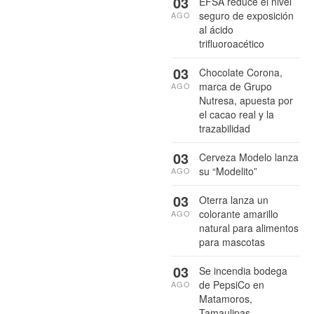
03
EFSA reduce el nivel
seguro de exposición
AGO
al ácido
trifluoroacético
03
Chocolate Corona,
marca de Grupo
AGO
Nutresa, apuesta por
el cacao real y la
trazabilidad
03
Cerveza Modelo lanza
su “Modelito”
AGO
03
Oterra lanza un
colorante amarillo
AGO
natural para alimentos
para mascotas
03
Se incendia bodega
de PepsiCo en
AGO
Matamoros,
Tamaulipas