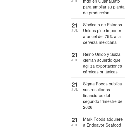
mdd en Guanajuato
JUL
para ampliar su planta
de producción
21
Sindicato de Estados
Unidos pide imponer
JUL
arancel del 75% a la
cerveza mexicana
21
Reino Unido y Suiza
cierran acuerdo que
JUL
agiliza exportaciones
cárnicas británicas
21
Sigma Foods publica
sus resultados
JUL
financieros del
segundo trimestre de
2026
21
Mark Foods adquiere
a Endeavor Seafood
JUL