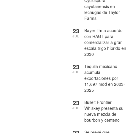
Cyclospora
cayetanensis en
lechugas de Taylor
Farms
23
Bayer firma acuerdo
con RAGT para
JUL
comercializar a gran
escala trigo híbrido en
2030
23
Tequila mexicano
acumula
JUL
exportaciones por
11,697 mdd en 2023-
2025
23
Bulleit Frontier
Whiskey presenta su
JUL
nueva mezcla de
bourbon y centeno
23
Se prevé que