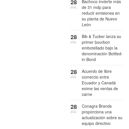
28
Bachoco invierte más
de 31 mdp para
JUL
reducir emisiones en
su planta de Nuevo
León
28
Bib & Tucker lanza su
primer bourbon
JUL
embotellado bajo la
denominación Bottled-
in-Bond
28
Acuerdo de libre
comercio entre
JUL
Ecuador y Canadá
exime las ventas de
carne
28
Conagra Brands
proporciona una
JUL
actualización sobre su
equipo directivo