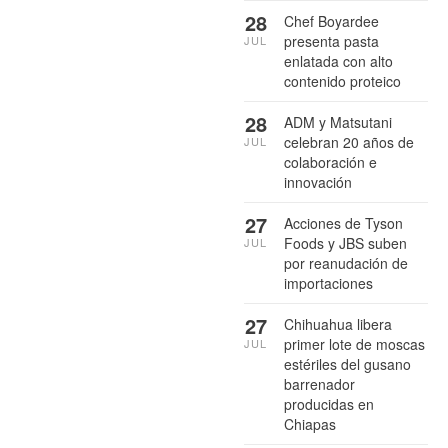
28
Chef Boyardee
presenta pasta
JUL
enlatada con alto
contenido proteico
28
ADM y Matsutani
celebran 20 años de
JUL
colaboración e
innovación
27
Acciones de Tyson
Foods y JBS suben
JUL
por reanudación de
importaciones
27
Chihuahua libera
primer lote de moscas
JUL
estériles del gusano
barrenador
producidas en
Chiapas