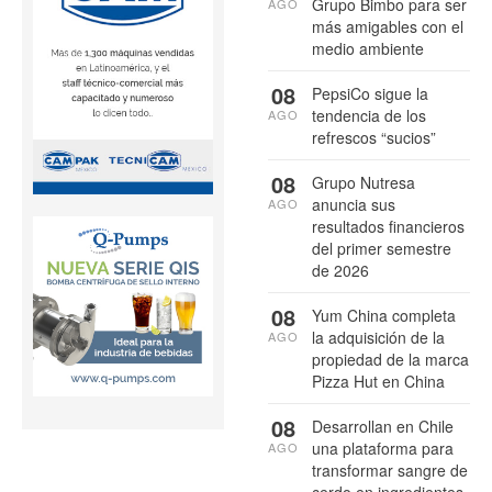
Grupo Bimbo para ser
AGO
más amigables con el
medio ambiente
08
PepsiCo sigue la
tendencia de los
AGO
refrescos “sucios”
08
Grupo Nutresa
anuncia sus
AGO
resultados financieros
del primer semestre
de 2026
08
Yum China completa
la adquisición de la
AGO
propiedad de la marca
Pizza Hut en China
08
Desarrollan en Chile
una plataforma para
AGO
transformar sangre de
cerdo en ingredientes