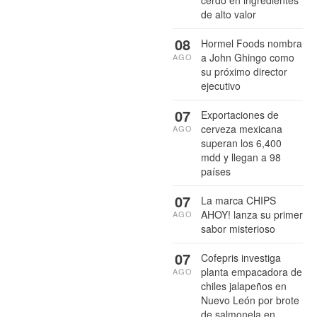
de alto valor
08
Hormel Foods nombra
a John Ghingo como
AGO
su próximo director
ejecutivo
07
Exportaciones de
cerveza mexicana
AGO
superan los 6,400
mdd y llegan a 98
países
07
La marca CHIPS
AHOY! lanza su primer
AGO
sabor misterioso
07
Cofepris investiga
planta empacadora de
AGO
chiles jalapeños en
Nuevo León por brote
de salmonela en