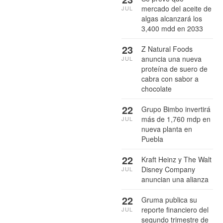
mercado del aceite de
JUL
algas alcanzará los
3,400 mdd en 2033
23
Z Natural Foods
anuncia una nueva
JUL
proteína de suero de
cabra con sabor a
chocolate
22
Grupo Bimbo invertirá
más de 1,760 mdp en
JUL
nueva planta en
Puebla
22
Kraft Heinz y The Walt
Disney Company
JUL
anuncian una alianza
22
Gruma publica su
reporte financiero del
JUL
segundo trimestre de