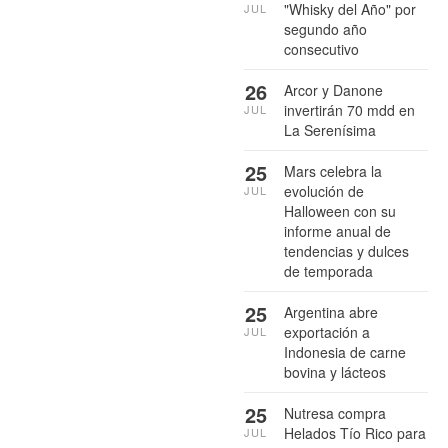
"Whisky del Año" por
JUL
segundo año
consecutivo
26
Arcor y Danone
invertirán 70 mdd en
JUL
La Serenísima
25
Mars celebra la
evolución de
JUL
Halloween con su
informe anual de
tendencias y dulces
de temporada
25
Argentina abre
exportación a
JUL
Indonesia de carne
bovina y lácteos
25
Nutresa compra
Helados Tío Rico para
JUL