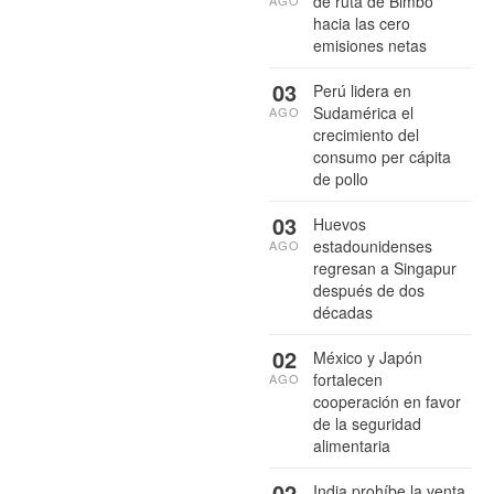
de ruta de Bimbo
AGO
hacia las cero
emisiones netas
03
Perú lidera en
Sudamérica el
AGO
crecimiento del
consumo per cápita
de pollo
03
Huevos
estadounidenses
AGO
regresan a Singapur
después de dos
décadas
02
México y Japón
fortalecen
AGO
cooperación en favor
de la seguridad
alimentaria
02
India prohíbe la venta