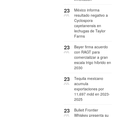
23
México informa
resultado negativo a
JUL
Cyclospora
cayetanensis en
lechugas de Taylor
Farms
23
Bayer firma acuerdo
con RAGT para
JUL
comercializar a gran
escala trigo híbrido en
2030
23
Tequila mexicano
acumula
JUL
exportaciones por
11,697 mdd en 2023-
2025
23
Bulleit Frontier
Whiskey presenta su
JUL