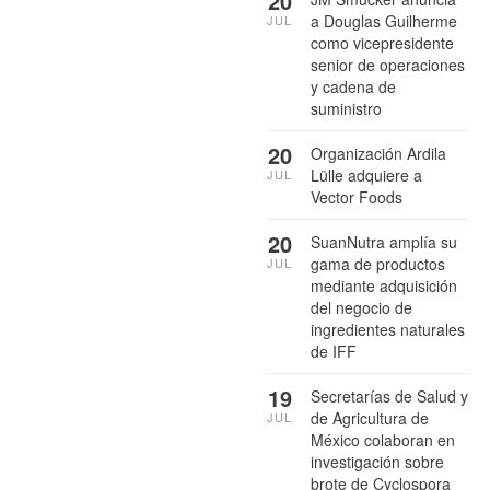
20
a Douglas Guilherme
JUL
como vicepresidente
senior de operaciones
y cadena de
suministro
20
Organización Ardila
Lülle adquiere a
JUL
Vector Foods
20
SuanNutra amplía su
gama de productos
JUL
mediante adquisición
del negocio de
ingredientes naturales
de IFF
19
Secretarías de Salud y
de Agricultura de
JUL
México colaboran en
investigación sobre
brote de Cyclospora