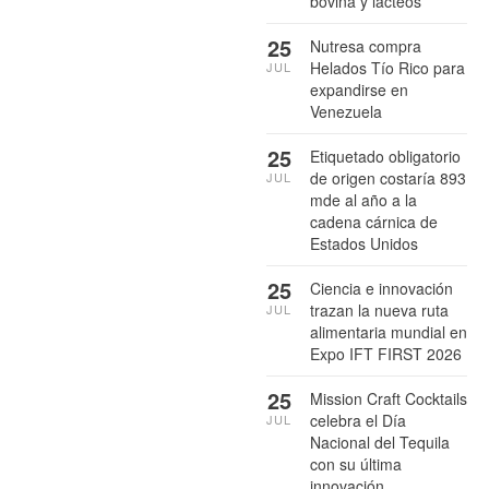
bovina y lácteos
25
Nutresa compra
Helados Tío Rico para
JUL
expandirse en
Venezuela
25
Etiquetado obligatorio
de origen costaría 893
JUL
mde al año a la
cadena cárnica de
Estados Unidos
25
Ciencia e innovación
trazan la nueva ruta
JUL
alimentaria mundial en
Expo IFT FIRST 2026
25
Mission Craft Cocktails
celebra el Día
JUL
Nacional del Tequila
con su última
innovación