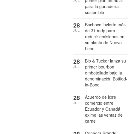
primer plan mundial
JUL
para la ganadería
sostenible
28
Bachoco invierte más
de 31 mdp para
JUL
reducir emisiones en
su planta de Nuevo
León
28
Bib & Tucker lanza su
primer bourbon
JUL
embotellado bajo la
denominación Bottled-
in-Bond
28
Acuerdo de libre
comercio entre
JUL
Ecuador y Canadá
exime las ventas de
carne
28
Conagra Brands