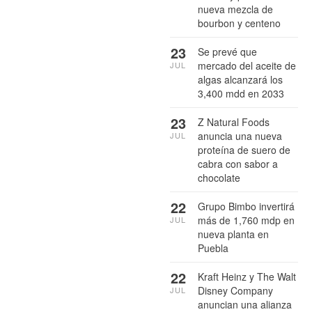
nueva mezcla de
bourbon y centeno
23
Se prevé que
mercado del aceite de
JUL
algas alcanzará los
3,400 mdd en 2033
23
Z Natural Foods
anuncia una nueva
JUL
proteína de suero de
cabra con sabor a
chocolate
22
Grupo Bimbo invertirá
más de 1,760 mdp en
JUL
nueva planta en
Puebla
22
Kraft Heinz y The Walt
Disney Company
JUL
anuncian una alianza