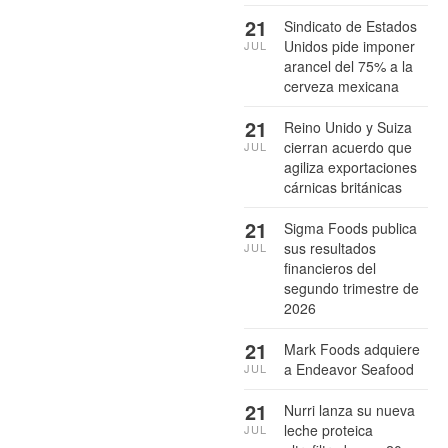
21
Sindicato de Estados
Unidos pide imponer
JUL
arancel del 75% a la
cerveza mexicana
21
Reino Unido y Suiza
cierran acuerdo que
JUL
agiliza exportaciones
cárnicas británicas
21
Sigma Foods publica
sus resultados
JUL
financieros del
segundo trimestre de
2026
21
Mark Foods adquiere
a Endeavor Seafood
JUL
21
Nurri lanza su nueva
leche proteica
JUL