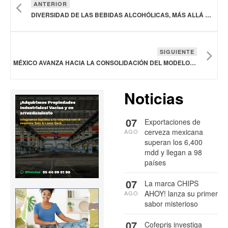
ANTERIOR
DIVERSIDAD DE LAS BEBIDAS ALCOHÓLICAS, MÁS ALLÁ DEL PORCENTAJE
SIGUIENTE
MÉXICO AVANZA HACIA LA CONSOLIDACIÓN DEL MODELO DE COMPRAS PÚBLICAS SOSTENIBLES DE CAFÉ RUMBO A 2026
Noticias
07
Exportaciones de
cerveza mexicana
AGO
superan los 6,400
mdd y llegan a 98
países
07
La marca CHIPS
AHOY! lanza su primer
AGO
sabor misterioso
07
Cofepris investiga