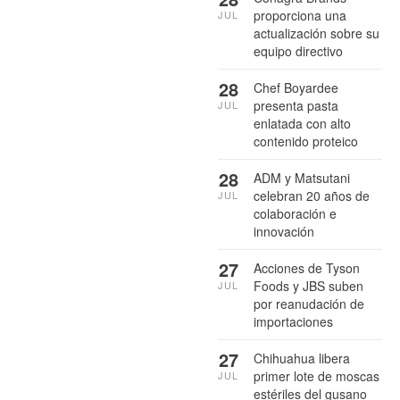
proporciona una
JUL
actualización sobre su
equipo directivo
28
Chef Boyardee
presenta pasta
JUL
enlatada con alto
contenido proteico
28
ADM y Matsutani
celebran 20 años de
JUL
colaboración e
innovación
27
Acciones de Tyson
Foods y JBS suben
JUL
por reanudación de
importaciones
27
Chihuahua libera
primer lote de moscas
JUL
estériles del gusano