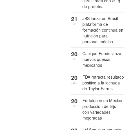
ultrafiltrada con 20 g
de proteína
21
JBS lanza en Brasil
plataforma de
JUL
formación continua en
nutrición para
personal médico
20
Cacique Foods lanza
nuevos quesos
JUL
mexicanos
20
FDA retracta resultado
positivo a la lechuga
JUL
de Taylor Farms
20
Fortalecen en México
producción de frijol
JUL
con variedades
mejoradas
JM Smucker anuncia