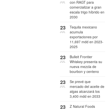
con RAGT para
JUL
comercializar a gran
escala trigo híbrido en
2030
23
Tequila mexicano
acumula
JUL
exportaciones por
11,697 mdd en 2023-
2025
23
Bulleit Frontier
Whiskey presenta su
JUL
nueva mezcla de
bourbon y centeno
23
Se prevé que
mercado del aceite de
JUL
algas alcanzará los
3,400 mdd en 2033
23
Z Natural Foods