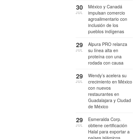
30
México y Canadá
impulsan comercio
JUL
agroalimentario con
inclusión de los
pueblos indígenas
29
Alpura PRO relanza
su línea alta en
JUL
proteína con una
rodada con causa
29
Wendy’s acelera su
crecimiento en México
JUL
con nuevos
restaurantes en
Guadalajara y Ciudad
de México
29
Esmeralda Corp.
obtiene certificación
JUL
Halal para exportar a
países islámicos