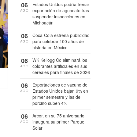
06
Estados Unidos podría frenar
exportación de aguacate tras
AGO
suspender inspecciones en
Michoacán
06
Coca-Cola estrena publicidad
para celebrar 100 años de
AGO
historia en México
06
WK Kellogg Co eliminará los
colorantes artificiales en sus
AGO
cereales para finales de 2026
06
Exportaciones de vacuno de
Estados Unidos bajan 9% en
AGO
primer semestre y las de
porcino suben 4%
06
Arcor, en su 75 aniversario
inaugura su primer Parque
AGO
Solar