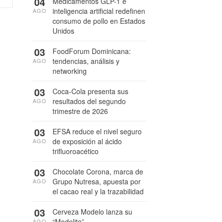
04
Medicamentos GLP-1 e
inteligencia artificial redefinen
AGO
consumo de pollo en Estados
Unidos
03
FoodForum Dominicana:
tendencias, análisis y
AGO
networking
03
Coca-Cola presenta sus
resultados del segundo
AGO
trimestre de 2026
03
EFSA reduce el nivel seguro
de exposición al ácido
AGO
trifluoroacético
03
Chocolate Corona, marca de
Grupo Nutresa, apuesta por
AGO
el cacao real y la trazabilidad
03
Cerveza Modelo lanza su
“Modelito”
AGO