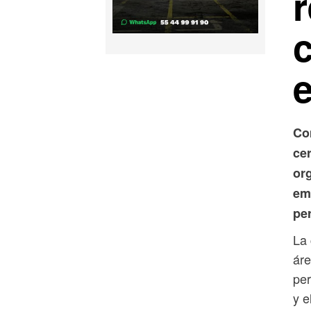
Co
cer
or
em
pe
La 
áre
per
y e