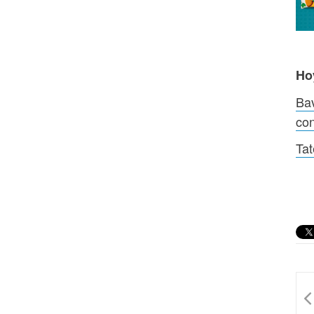
Ho
Bav
co
Tat