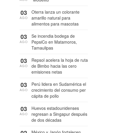
03
Oterra lanza un colorante
amarillo natural para
AGO
alimentos para mascotas
03
Se incendia bodega de
PepsiCo en Matamoros,
AGO
Tamaulipas
03
Repsol acelera la hoja de ruta
de Bimbo hacia las cero
AGO
emisiones netas
03
Perú lidera en Sudamérica el
crecimiento del consumo per
AGO
cápita de pollo
03
Huevos estadounidenses
regresan a Singapur después
AGO
de dos décadas
02
México y Japón fortalecen