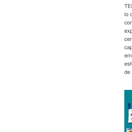
TEI
lo 
com
exp
cer
cap
emp
esf
de 