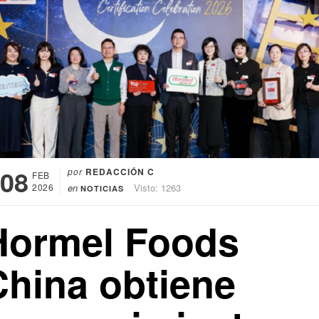
08
por
REDACCIÓN C
FEB
2026
en
Visto: 1263
NOTICIAS
Hormel Foods
China obtiene