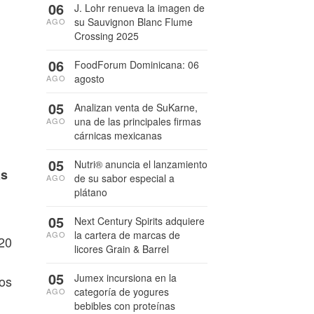
06
J. Lohr renueva la imagen de
su Sauvignon Blanc Flume
AGO
Crossing 2025
06
FoodForum Dominicana: 06
agosto
AGO
05
Analizan venta de SuKarne,
una de las principales firmas
AGO
cárnicas mexicanas
05
Nutri® anuncia el lanzamiento
as
de su sabor especial a
AGO
plátano
05
Next Century Spirits adquiere
la cartera de marcas de
AGO
 20
licores Grain & Barrel
05
Jumex incursiona en la
dos
categoría de yogures
AGO
bebibles con proteínas