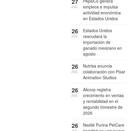
27
PepsiCo genera
empleos e impulsa
JUL
actividad económica
en Estados Unidos
26
Estados Unidos
reanudará la
JUL
importación de
ganado mexicano en
agosto
26
Nutrisa anuncia
colaboración con Pixar
JUL
Animation Studios
26
Alicorp registra
crecimiento en ventas
JUL
y rentabilidad en el
segundo trimestre de
2026
26
Nestlé Purina PetCare
invertirá en una nueva
JUL