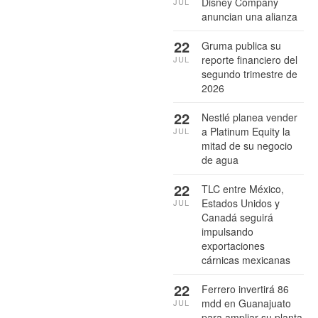
Disney Company
JUL
anuncian una alianza
22
Gruma publica su
reporte financiero del
JUL
segundo trimestre de
2026
22
Nestlé planea vender
a Platinum Equity la
JUL
mitad de su negocio
de agua
22
TLC entre México,
Estados Unidos y
JUL
Canadá seguirá
impulsando
exportaciones
cárnicas mexicanas
22
Ferrero invertirá 86
mdd en Guanajuato
JUL
para ampliar su planta