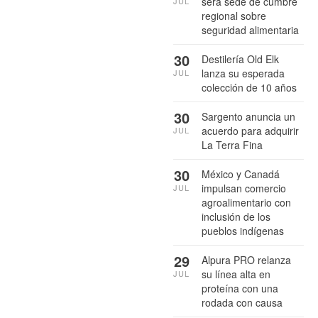
será sede de cumbre
JUL
regional sobre
seguridad alimentaria
30
Destilería Old Elk
lanza su esperada
JUL
colección de 10 años
30
Sargento anuncia un
acuerdo para adquirir
JUL
La Terra Fina
30
México y Canadá
impulsan comercio
JUL
agroalimentario con
inclusión de los
pueblos indígenas
29
Alpura PRO relanza
su línea alta en
JUL
proteína con una
rodada con causa