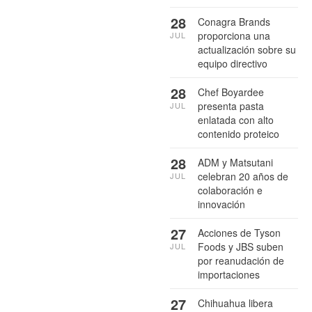
28
Conagra Brands
proporciona una
JUL
actualización sobre su
equipo directivo
28
Chef Boyardee
presenta pasta
JUL
enlatada con alto
contenido proteico
28
ADM y Matsutani
celebran 20 años de
JUL
colaboración e
innovación
27
Acciones de Tyson
Foods y JBS suben
JUL
por reanudación de
importaciones
27
Chihuahua libera