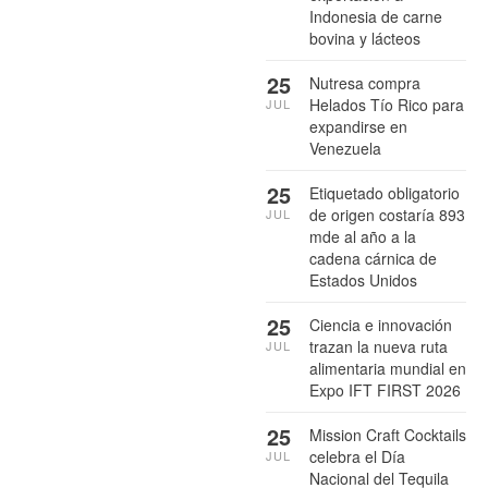
Indonesia de carne
bovina y lácteos
25
Nutresa compra
Helados Tío Rico para
JUL
expandirse en
Venezuela
25
Etiquetado obligatorio
de origen costaría 893
JUL
mde al año a la
cadena cárnica de
Estados Unidos
25
Ciencia e innovación
trazan la nueva ruta
JUL
alimentaria mundial en
Expo IFT FIRST 2026
25
Mission Craft Cocktails
celebra el Día
JUL
Nacional del Tequila