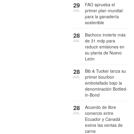
29
FAO aprueba el
primer plan mundial
JUL
para la ganadería
sostenible
28
Bachoco invierte más
de 31 mdp para
JUL
reducir emisiones en
su planta de Nuevo
León
28
Bib & Tucker lanza su
primer bourbon
JUL
embotellado bajo la
denominación Bottled-
in-Bond
28
Acuerdo de libre
comercio entre
JUL
Ecuador y Canadá
exime las ventas de
carne