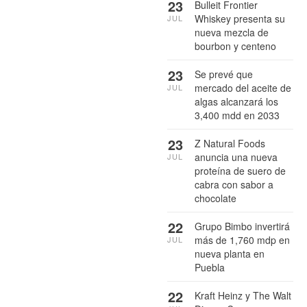
23
Bulleit Frontier
Whiskey presenta su
JUL
nueva mezcla de
bourbon y centeno
23
Se prevé que
mercado del aceite de
JUL
algas alcanzará los
3,400 mdd en 2033
23
Z Natural Foods
anuncia una nueva
JUL
proteína de suero de
cabra con sabor a
chocolate
22
Grupo Bimbo invertirá
más de 1,760 mdp en
JUL
nueva planta en
Puebla
22
Kraft Heinz y The Walt