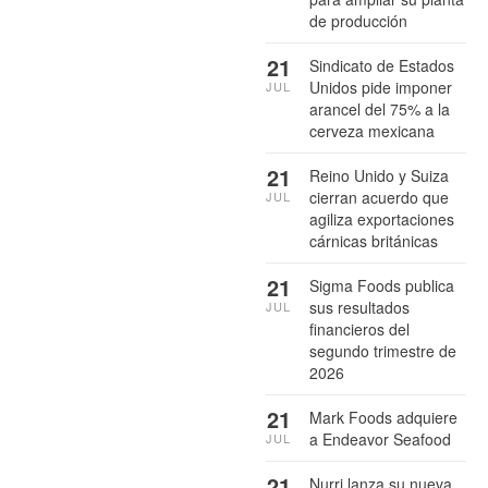
de producción
21
Sindicato de Estados
Unidos pide imponer
JUL
arancel del 75% a la
cerveza mexicana
21
Reino Unido y Suiza
cierran acuerdo que
JUL
agiliza exportaciones
cárnicas británicas
21
Sigma Foods publica
sus resultados
JUL
financieros del
segundo trimestre de
2026
21
Mark Foods adquiere
a Endeavor Seafood
JUL
21
Nurri lanza su nueva