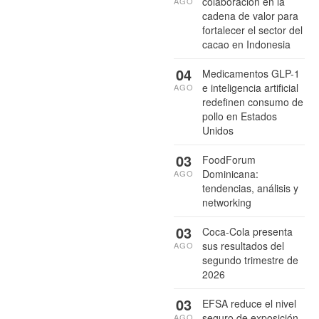
colaboración en la
AGO
cadena de valor para
fortalecer el sector del
cacao en Indonesia
04
Medicamentos GLP-1
e inteligencia artificial
AGO
redefinen consumo de
pollo en Estados
Unidos
03
FoodForum
Dominicana:
AGO
tendencias, análisis y
networking
03
Coca-Cola presenta
sus resultados del
AGO
segundo trimestre de
2026
03
EFSA reduce el nivel
seguro de exposición
AGO