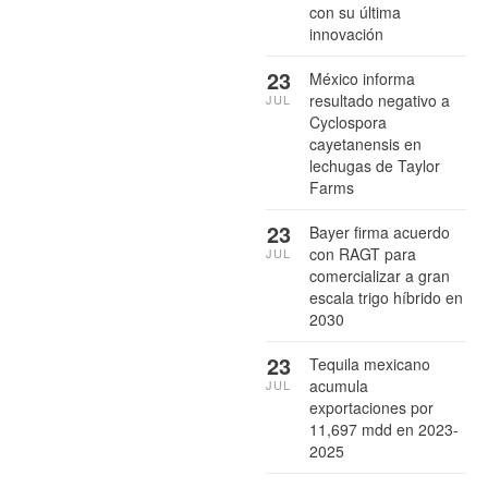
con su última
innovación
23
México informa
resultado negativo a
JUL
Cyclospora
cayetanensis en
lechugas de Taylor
Farms
23
Bayer firma acuerdo
con RAGT para
JUL
comercializar a gran
escala trigo híbrido en
2030
23
Tequila mexicano
acumula
JUL
exportaciones por
11,697 mdd en 2023-
2025