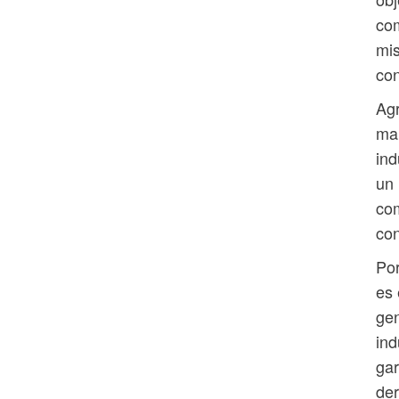
com
mis
con
Ag
man
ind
un 
com
con
Por
es 
gen
ind
gar
der