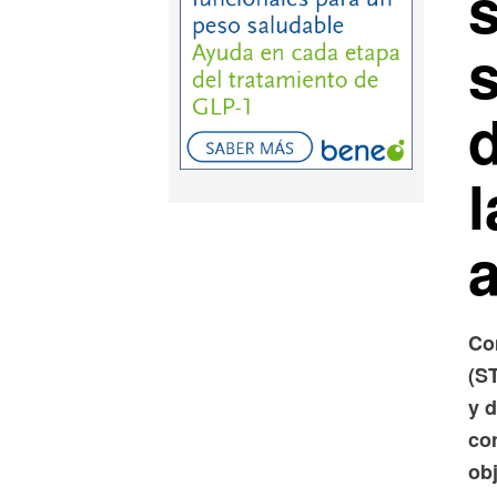
s
d
l
Co
(S
y 
con
obj