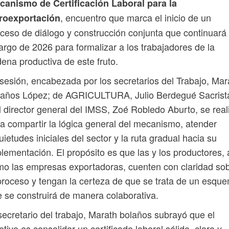
canismo de Certificación Laboral para la
, encuentro que marca el inicio de un
roexportación
ceso de diálogo y construcción conjunta que continuará
largo de 2026 para formalizar a los trabajadores de la
ena productiva de este fruto.
sesión, encabezada por los secretarios del Trabajo, Mar
laños López; de AGRICULTURA, Julio Berdegué Sacrist
l director general del IMSS, Zoé Robledo Aburto, se real
a compartir la lógica general del mecanismo, atender
uietudes iniciales del sector y la ruta gradual hacia su
lementación. El propósito es que las y los productores, 
o las empresas exportadoras, cuenten con claridad so
proceso y tengan la certeza de que se trata de un esqu
 se construirá de manera colaborativa.
secretario del trabajo, Marath bolaños subrayó que el
etivo es consolidar un certificado laboral sólido, claro y