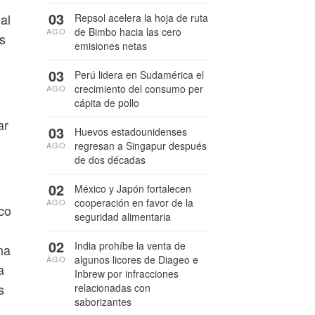
03
al
Repsol acelera la hoja de ruta
de Bimbo hacia las cero
AGO
s
emisiones netas
03
Perú lidera en Sudamérica el
crecimiento del consumo per
AGO
cápita de pollo
ar
03
Huevos estadounidenses
regresan a Singapur después
AGO
de dos décadas
02
México y Japón fortalecen
cooperación en favor de la
AGO
co
seguridad alimentaria
02
India prohíbe la venta de
na
algunos licores de Diageo e
AGO
a
Inbrew por infracciones
s
relacionadas con
saborizantes