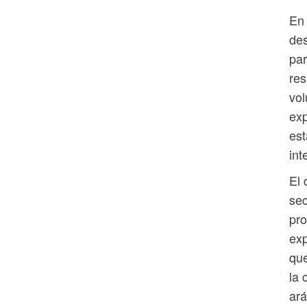
En
des
par
res
vol
exp
est
int
El 
sec
pro
exp
que
la 
ará