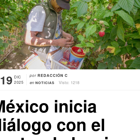
19
por
REDACCIÓN C
DIC
2025
en
Visto: 1218
NOTICIAS
éxico inicia
iálogo con el