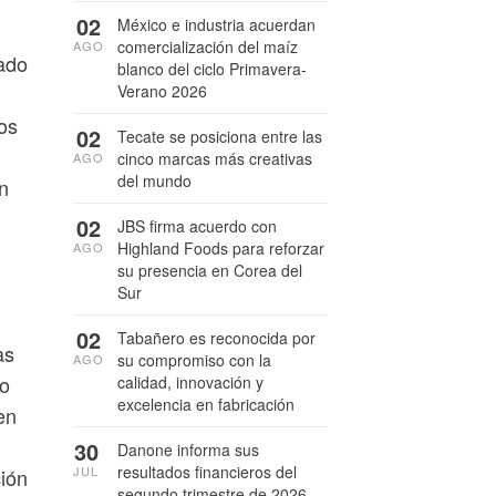
02
México e industria acuerdan
comercialización del maíz
AGO
cado
blanco del ciclo Primavera-
Verano 2026
os
02
Tecate se posiciona entre las
cinco marcas más creativas
AGO
del mundo
n
02
JBS firma acuerdo con
Highland Foods para reforzar
AGO
su presencia en Corea del
Sur
02
Tabañero es reconocida por
as
su compromiso con la
AGO
lo
calidad, innovación y
excelencia en fabricación
en
30
Danone informa sus
resultados financieros del
JUL
ción
segundo trimestre de 2026