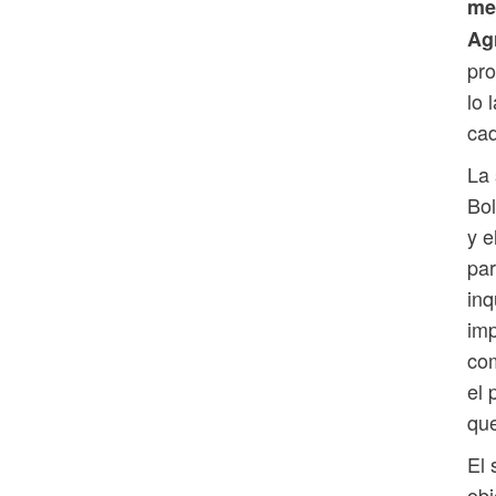
me
Ag
pro
lo 
cad
La 
Bo
y e
par
inq
imp
com
el 
que
El 
obj