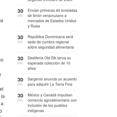
30
Envían primeras 40 toneladas
de limón veracruzano a
JUL
la
mercados de Estados Unidos
y Rusia
n
30
República Dominicana será
sede de cumbre regional
JUL
sobre seguridad alimentaria
30
Destilería Old Elk lanza su
co
esperada colección de 10
JUL
años
o
30
Sargento anuncia un acuerdo
para adquirir La Terra Fina
JUL
el
30
México y Canadá impulsan
 la
comercio agroalimentario con
JUL
 a
inclusión de los pueblos
do
indígenas