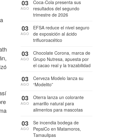
03
Coca-Cola presenta sus
resultados del segundo
AGO
trimestre de 2026
 a
03
EFSA reduce el nivel seguro
de exposición al ácido
AGO
trifluoroacético
ath
03
Chocolate Corona, marca de
án,
Grupo Nutresa, apuesta por
AGO
el cacao real y la trazabilidad
izó
03
Cerveza Modelo lanza su
“Modelito”
AGO
así
03
Oterra lanza un colorante
bre
amarillo natural para
AGO
ema
alimentos para mascotas
03
Se incendia bodega de
PepsiCo en Matamoros,
AGO
Tamaulipas