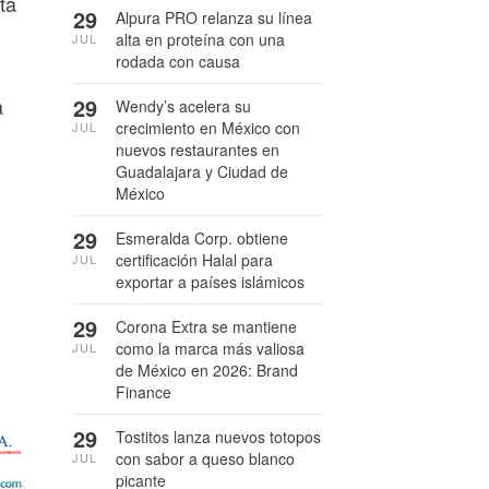
ta
29
Alpura PRO relanza su línea
alta en proteína con una
JUL
rodada con causa
a
29
Wendy’s acelera su
crecimiento en México con
JUL
nuevos restaurantes en
Guadalajara y Ciudad de
México
29
Esmeralda Corp. obtiene
certificación Halal para
JUL
exportar a países islámicos
29
Corona Extra se mantiene
como la marca más valiosa
JUL
de México en 2026: Brand
Finance
29
Tostitos lanza nuevos totopos
con sabor a queso blanco
JUL
picante