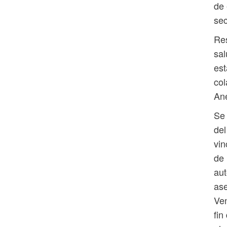
de 
sec
Res
sal
est
col
Ane
Se 
del
vin
de 
aut
ase
Ven
fin