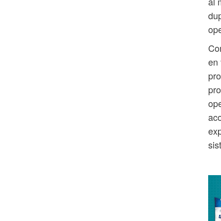
al 
dup
ope
Com
en 
pro
pro
ope
aco
exp
sis