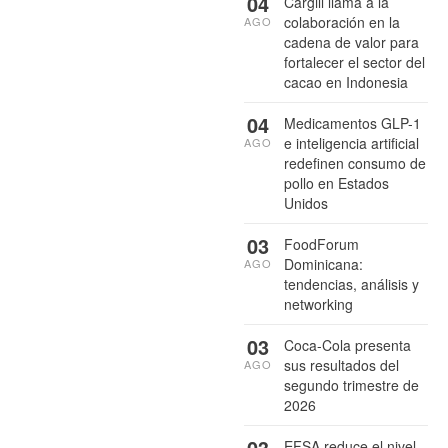
04
Cargill llama a la
colaboración en la
AGO
cadena de valor para
fortalecer el sector del
cacao en Indonesia
04
Medicamentos GLP-1
e inteligencia artificial
AGO
redefinen consumo de
pollo en Estados
Unidos
03
FoodForum
Dominicana:
AGO
tendencias, análisis y
networking
03
Coca-Cola presenta
sus resultados del
AGO
segundo trimestre de
2026
03
EFSA reduce el nivel