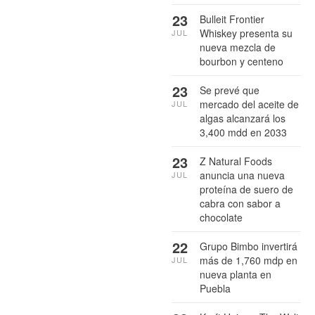
23
Bulleit Frontier
Whiskey presenta su
JUL
nueva mezcla de
bourbon y centeno
23
Se prevé que
mercado del aceite de
JUL
algas alcanzará los
3,400 mdd en 2033
23
Z Natural Foods
anuncia una nueva
JUL
proteína de suero de
cabra con sabor a
chocolate
22
Grupo Bimbo invertirá
más de 1,760 mdp en
JUL
nueva planta en
Puebla