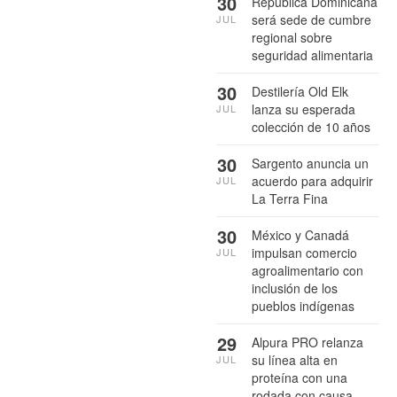
30
República Dominicana
será sede de cumbre
JUL
regional sobre
seguridad alimentaria
30
Destilería Old Elk
lanza su esperada
JUL
colección de 10 años
30
Sargento anuncia un
acuerdo para adquirir
JUL
La Terra Fina
30
México y Canadá
impulsan comercio
JUL
agroalimentario con
inclusión de los
pueblos indígenas
29
Alpura PRO relanza
su línea alta en
JUL
proteína con una
rodada con causa