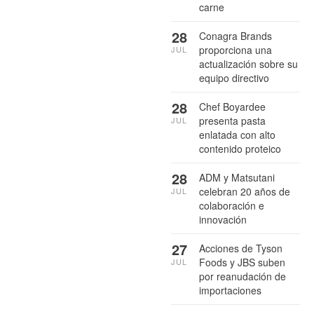
carne
28
Conagra Brands
proporciona una
JUL
actualización sobre su
equipo directivo
28
Chef Boyardee
presenta pasta
JUL
enlatada con alto
contenido proteico
28
ADM y Matsutani
celebran 20 años de
JUL
colaboración e
innovación
27
Acciones de Tyson
Foods y JBS suben
JUL
por reanudación de
importaciones