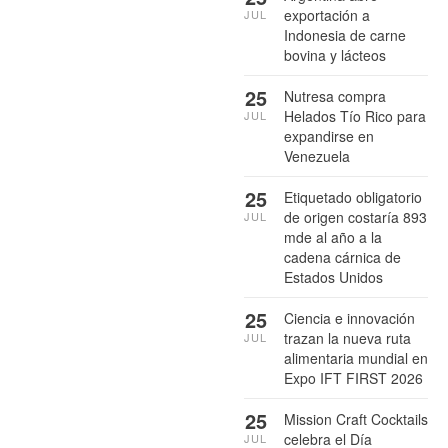
exportación a
JUL
Indonesia de carne
bovina y lácteos
25
Nutresa compra
Helados Tío Rico para
JUL
expandirse en
Venezuela
25
Etiquetado obligatorio
de origen costaría 893
JUL
mde al año a la
cadena cárnica de
Estados Unidos
25
Ciencia e innovación
trazan la nueva ruta
JUL
alimentaria mundial en
Expo IFT FIRST 2026
25
Mission Craft Cocktails
celebra el Día
JUL