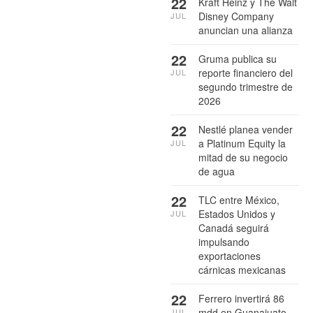
22
Kraft Heinz y The Walt
Disney Company
JUL
anuncian una alianza
22
Gruma publica su
reporte financiero del
JUL
segundo trimestre de
2026
22
Nestlé planea vender
a Platinum Equity la
JUL
mitad de su negocio
de agua
22
TLC entre México,
Estados Unidos y
JUL
Canadá seguirá
impulsando
exportaciones
cárnicas mexicanas
22
Ferrero invertirá 86
mdd en Guanajuato
JUL