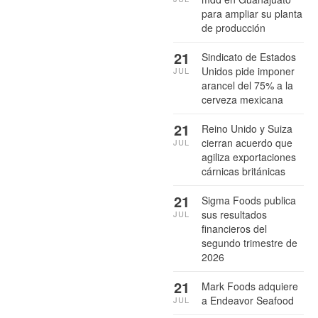
para ampliar su planta
de producción
21
Sindicato de Estados
Unidos pide imponer
JUL
arancel del 75% a la
cerveza mexicana
21
Reino Unido y Suiza
cierran acuerdo que
JUL
agiliza exportaciones
cárnicas británicas
21
Sigma Foods publica
sus resultados
JUL
financieros del
segundo trimestre de
2026
21
Mark Foods adquiere
a Endeavor Seafood
JUL