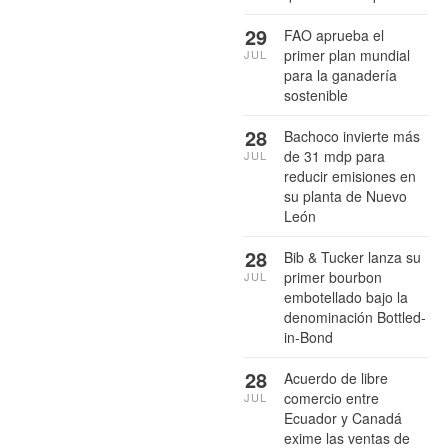
29
FAO aprueba el
primer plan mundial
JUL
para la ganadería
sostenible
28
Bachoco invierte más
de 31 mdp para
JUL
reducir emisiones en
su planta de Nuevo
León
28
Bib & Tucker lanza su
primer bourbon
JUL
embotellado bajo la
denominación Bottled-
in-Bond
28
Acuerdo de libre
comercio entre
JUL
Ecuador y Canadá
exime las ventas de