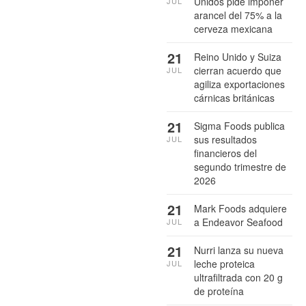
Unidos pide imponer
JUL
arancel del 75% a la
cerveza mexicana
21
Reino Unido y Suiza
cierran acuerdo que
JUL
agiliza exportaciones
cárnicas británicas
21
Sigma Foods publica
sus resultados
JUL
financieros del
segundo trimestre de
2026
21
Mark Foods adquiere
a Endeavor Seafood
JUL
21
Nurri lanza su nueva
leche proteica
JUL
ultrafiltrada con 20 g
de proteína