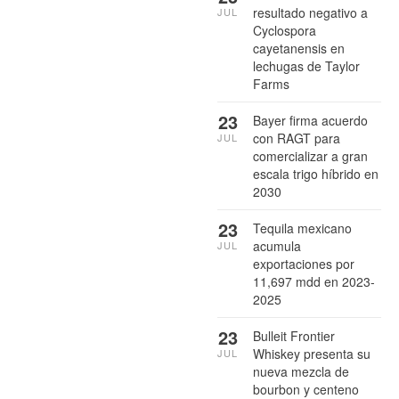
resultado negativo a
JUL
Cyclospora
cayetanensis en
lechugas de Taylor
Farms
23
Bayer firma acuerdo
con RAGT para
JUL
comercializar a gran
escala trigo híbrido en
2030
23
Tequila mexicano
acumula
JUL
exportaciones por
11,697 mdd en 2023-
2025
23
Bulleit Frontier
Whiskey presenta su
JUL
nueva mezcla de
bourbon y centeno