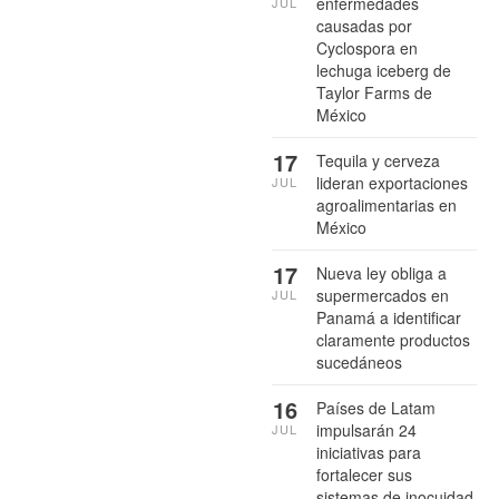
enfermedades
JUL
causadas por
Cyclospora en
lechuga iceberg de
Taylor Farms de
México
17
Tequila y cerveza
lideran exportaciones
JUL
agroalimentarias en
México
17
Nueva ley obliga a
supermercados en
JUL
Panamá a identificar
claramente productos
sucedáneos
16
Países de Latam
impulsarán 24
JUL
iniciativas para
fortalecer sus
sistemas de inocuidad