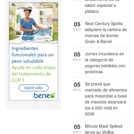
sabor especial a
plátano
05
Next Century Spirits
adquiere la cartera de
AGO
marcas de licores
Grain & Barrel
05
Jumex incursiona en
la categoría de
AGO
yogures bebibles con
proteínas
05
Se prevé que
mercado de alimentos
AGO
para mascotas a base
de insectos alcanzará
los 4,000 mdd en
2036
05
Minute Maid Spiked
lanza su Vodka
AGO