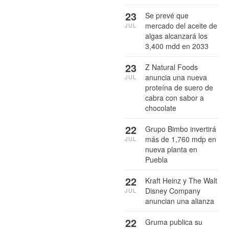
23
Se prevé que
mercado del aceite de
JUL
algas alcanzará los
3,400 mdd en 2033
23
Z Natural Foods
anuncia una nueva
JUL
proteína de suero de
cabra con sabor a
chocolate
22
Grupo Bimbo invertirá
más de 1,760 mdp en
JUL
nueva planta en
Puebla
22
Kraft Heinz y The Walt
Disney Company
JUL
anuncian una alianza
22
Gruma publica su