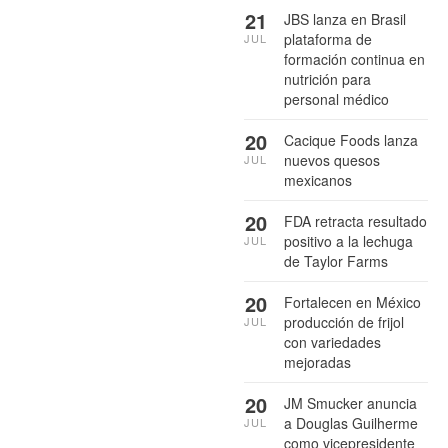
21
JBS lanza en Brasil
plataforma de
JUL
formación continua en
nutrición para
personal médico
20
Cacique Foods lanza
nuevos quesos
JUL
mexicanos
20
FDA retracta resultado
positivo a la lechuga
JUL
de Taylor Farms
20
Fortalecen en México
producción de frijol
JUL
con variedades
mejoradas
20
JM Smucker anuncia
a Douglas Guilherme
JUL
como vicepresidente