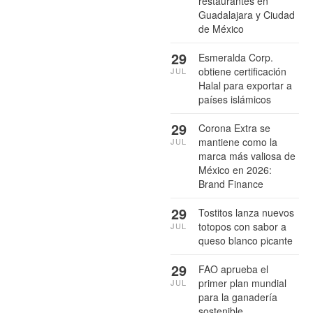
restaurantes en
Guadalajara y Ciudad
de México
29
Esmeralda Corp.
obtiene certificación
JUL
Halal para exportar a
países islámicos
29
Corona Extra se
mantiene como la
JUL
marca más valiosa de
México en 2026:
Brand Finance
29
Tostitos lanza nuevos
totopos con sabor a
JUL
queso blanco picante
29
FAO aprueba el
primer plan mundial
JUL
para la ganadería
sostenible