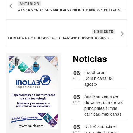
ANTERIOR
ALSEA VENDE SUS MARCAS CHILIS, CHANG'S Y FRIDAY'S EN CHILE Y ESPAÑA
SIGUIENTE
LA MARCA DE DULCES JOLLY RANCHE PRESENTA SUS GOMITAS PICANTES
Noticias
06
FoodForum
Dominicana: 06
AGO
agosto
05
Analizan venta de
SuKarne, una de las
AGO
principales firmas
cárnicas mexicanas
05
Nutri® anuncia el
lanzamiento de su
AGO