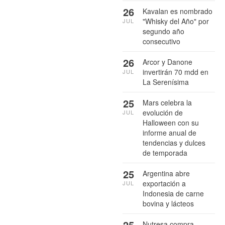
26
Kavalan es nombrado
"Whisky del Año" por
JUL
segundo año
consecutivo
26
Arcor y Danone
invertirán 70 mdd en
JUL
La Serenísima
25
Mars celebra la
evolución de
JUL
Halloween con su
informe anual de
tendencias y dulces
de temporada
25
Argentina abre
exportación a
JUL
Indonesia de carne
bovina y lácteos
25
Nutresa compra