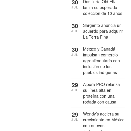
30
Destilería Old Elk
lanza su esperada
JUL
colección de 10 años
30
Sargento anuncia un
acuerdo para adquirir
JUL
La Terra Fina
30
México y Canadá
impulsan comercio
JUL
agroalimentario con
inclusión de los
pueblos indígenas
29
Alpura PRO relanza
su línea alta en
JUL
proteína con una
rodada con causa
29
Wendy’s acelera su
crecimiento en México
JUL
con nuevos