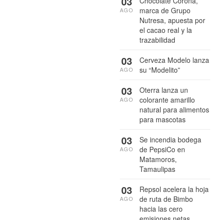
03
Chocolate Corona,
marca de Grupo
AGO
Nutresa, apuesta por
el cacao real y la
trazabilidad
03
Cerveza Modelo lanza
su “Modelito”
AGO
03
Oterra lanza un
colorante amarillo
AGO
natural para alimentos
para mascotas
03
Se incendia bodega
de PepsiCo en
AGO
Matamoros,
Tamaulipas
03
Repsol acelera la hoja
de ruta de Bimbo
AGO
hacia las cero
emisiones netas