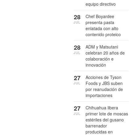
equipo directivo
28
Chef Boyardee
presenta pasta
JUL
enlatada con alto
contenido proteico
28
ADM y Matsutani
celebran 20 años de
JUL
colaboración e
innovación
27
Acciones de Tyson
Foods y JBS suben
JUL
por reanudación de
importaciones
27
Chihuahua libera
primer lote de moscas
JUL
estériles del gusano
barrenador
producidas en