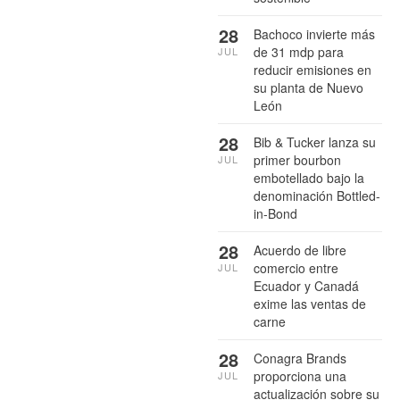
28
Bachoco invierte más
de 31 mdp para
JUL
reducir emisiones en
su planta de Nuevo
León
28
Bib & Tucker lanza su
primer bourbon
JUL
embotellado bajo la
denominación Bottled-
in-Bond
28
Acuerdo de libre
comercio entre
JUL
Ecuador y Canadá
exime las ventas de
carne
28
Conagra Brands
proporciona una
JUL
actualización sobre su