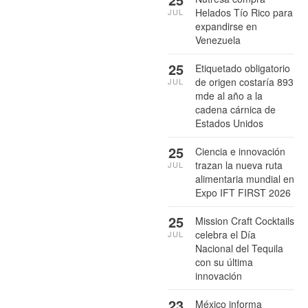
Helados Tío Rico para
JUL
expandirse en
Venezuela
25
Etiquetado obligatorio
de origen costaría 893
JUL
mde al año a la
cadena cárnica de
Estados Unidos
25
Ciencia e innovación
trazan la nueva ruta
JUL
alimentaria mundial en
Expo IFT FIRST 2026
25
Mission Craft Cocktails
celebra el Día
JUL
Nacional del Tequila
con su última
innovación
23
México informa