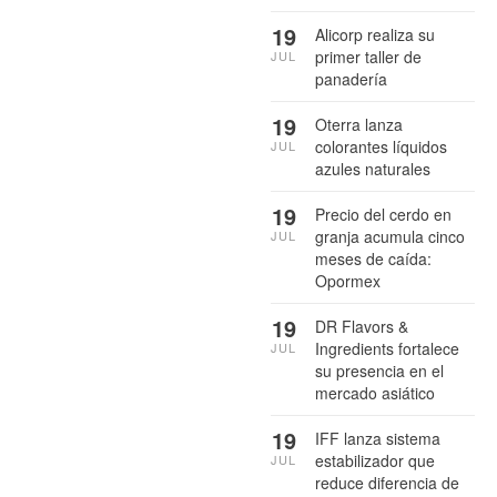
19
Alicorp realiza su
primer taller de
JUL
panadería
19
Oterra lanza
colorantes líquidos
JUL
azules naturales
19
Precio del cerdo en
granja acumula cinco
JUL
meses de caída:
Opormex
19
DR Flavors &
Ingredients fortalece
JUL
su presencia en el
mercado asiático
19
IFF lanza sistema
estabilizador que
JUL
reduce diferencia de