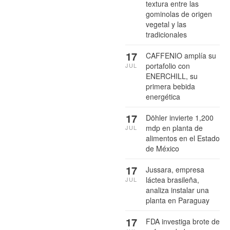
textura entre las
gominolas de origen
vegetal y las
tradicionales
17
CAFFENIO amplía su
portafolio con
JUL
ENERCHILL, su
primera bebida
energética
17
Döhler invierte 1,200
mdp en planta de
JUL
alimentos en el Estado
de México
17
Jussara, empresa
láctea brasileña,
JUL
analiza instalar una
planta en Paraguay
17
FDA investiga brote de