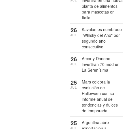
invertirá en una nueva
planta de alimentos
para mascotas en
Italia
26
Kavalan es nombrado
"Whisky del Año" por
JUL
segundo año
consecutivo
26
Arcor y Danone
invertirán 70 mdd en
JUL
La Serenísima
25
Mars celebra la
evolución de
JUL
Halloween con su
informe anual de
tendencias y dulces
de temporada
25
Argentina abre
exportación a
JUL