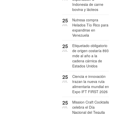
Indonesia de carne
bovina y lácteos
25
Nutresa compra
Helados Tío Rico para
JUL
expandirse en
Venezuela
25
Etiquetado obligatorio
de origen costaría 893
JUL
mde al año a la
cadena cárnica de
Estados Unidos
25
Ciencia e innovación
trazan la nueva ruta
JUL
alimentaria mundial en
Expo IFT FIRST 2026
25
Mission Craft Cocktails
celebra el Día
JUL
Nacional del Tequila