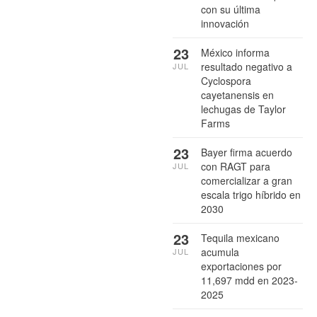
con su última
innovación
23
México informa
resultado negativo a
JUL
Cyclospora
cayetanensis en
lechugas de Taylor
Farms
23
Bayer firma acuerdo
con RAGT para
JUL
comercializar a gran
escala trigo híbrido en
2030
23
Tequila mexicano
acumula
JUL
exportaciones por
11,697 mdd en 2023-
2025