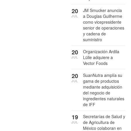
20
JM Smucker anuncia
a Douglas Guilherme
JUL
como vicepresidente
senior de operaciones
y cadena de
suministro
20
Organización Ardila
Lülle adquiere a
JUL
Vector Foods
20
SuanNutra amplía su
gama de productos
JUL
mediante adquisición
del negocio de
ingredientes naturales
de IFF
19
Secretarías de Salud y
de Agricultura de
JUL
México colaboran en