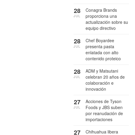
28
Conagra Brands
proporciona una
JUL
actualización sobre su
equipo directivo
28
Chef Boyardee
presenta pasta
JUL
enlatada con alto
contenido proteico
28
ADM y Matsutani
celebran 20 años de
JUL
colaboración e
innovación
27
Acciones de Tyson
Foods y JBS suben
JUL
por reanudación de
importaciones
27
Chihuahua libera