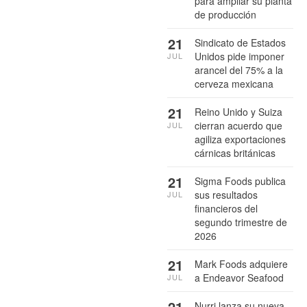
para ampliar su planta
de producción
21
Sindicato de Estados
Unidos pide imponer
JUL
arancel del 75% a la
cerveza mexicana
21
Reino Unido y Suiza
cierran acuerdo que
JUL
agiliza exportaciones
cárnicas británicas
21
Sigma Foods publica
sus resultados
JUL
financieros del
segundo trimestre de
2026
21
Mark Foods adquiere
a Endeavor Seafood
JUL
21
Nurri lanza su nueva