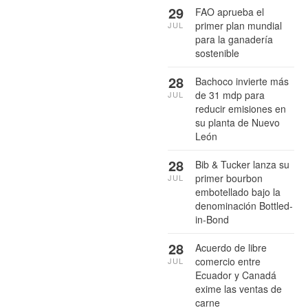
29
FAO aprueba el
primer plan mundial
JUL
para la ganadería
sostenible
28
Bachoco invierte más
de 31 mdp para
JUL
reducir emisiones en
su planta de Nuevo
León
28
Bib & Tucker lanza su
primer bourbon
JUL
embotellado bajo la
denominación Bottled-
in-Bond
28
Acuerdo de libre
comercio entre
JUL
Ecuador y Canadá
exime las ventas de
carne