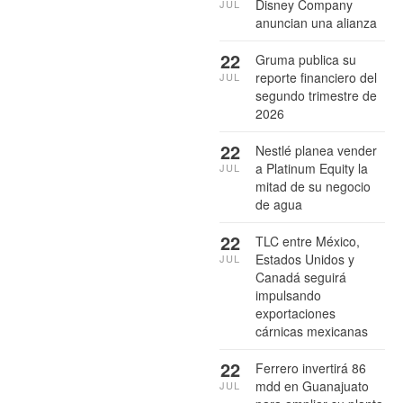
Disney Company
JUL
anuncian una alianza
22
Gruma publica su
reporte financiero del
JUL
segundo trimestre de
2026
22
Nestlé planea vender
a Platinum Equity la
JUL
mitad de su negocio
de agua
22
TLC entre México,
Estados Unidos y
JUL
Canadá seguirá
impulsando
exportaciones
cárnicas mexicanas
22
Ferrero invertirá 86
mdd en Guanajuato
JUL