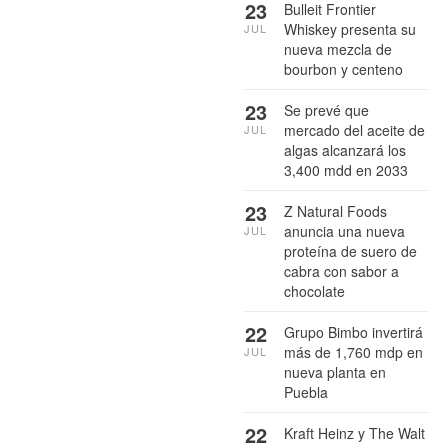
23
Bulleit Frontier
Whiskey presenta su
JUL
nueva mezcla de
bourbon y centeno
23
Se prevé que
mercado del aceite de
JUL
algas alcanzará los
3,400 mdd en 2033
23
Z Natural Foods
anuncia una nueva
JUL
proteína de suero de
cabra con sabor a
chocolate
22
Grupo Bimbo invertirá
más de 1,760 mdp en
JUL
nueva planta en
Puebla
22
Kraft Heinz y The Walt