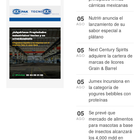
cárnicas mexicanas
05
Nutri® anuncia el
lanzamiento de su
AGO
sabor especial a
plátano
05
Next Century Spirits
adquiere la cartera de
AGO
marcas de licores
Grain & Barrel
05
Jumex incursiona en
la categoría de
AGO
yogures bebibles con
proteínas
05
Se prevé que
mercado de alimentos
AGO
para mascotas a base
de insectos alcanzará
los 4,000 mdd en