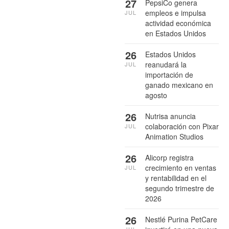
27
PepsiCo genera
empleos e impulsa
JUL
actividad económica
en Estados Unidos
26
Estados Unidos
reanudará la
JUL
importación de
ganado mexicano en
agosto
26
Nutrisa anuncia
colaboración con Pixar
JUL
Animation Studios
26
Alicorp registra
crecimiento en ventas
JUL
y rentabilidad en el
segundo trimestre de
2026
26
Nestlé Purina PetCare
JUL