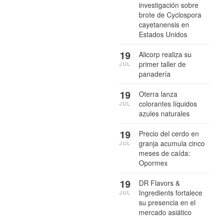
investigación sobre
brote de Cyclospora
cayetanensis en
Estados Unidos
19
Alicorp realiza su
primer taller de
JUL
panadería
19
Oterra lanza
colorantes líquidos
JUL
azules naturales
19
Precio del cerdo en
granja acumula cinco
JUL
meses de caída:
Opormex
19
DR Flavors &
Ingredients fortalece
JUL
su presencia en el
mercado asiático